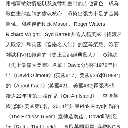
用極富敏銳情感以及旋律堆疊出的吉他音色，成為
歌曲畫龍點睛的靈魂核心，渲染出張力十足的音樂
圖像。和夥伴們Nick Mason、Roger Waters、
Richard Wright、Syd Barrett共通入籍美國《搖滾名
人殿堂》和英國《音樂名人堂》的至尊榮耀、滾石
雜誌和VH1頻道的《史上百組經典藝人》、Q雜誌
《史上最偉大樂團》名單！David分別在1978年推
出《David Gilmour》(英國#17、美國#29)和1984年
的《About Face》(英國#21、美國#32)兩張專輯，
睽違22年後第三張作品《On An Island》，空降英
國冠軍+美國第6名。2014年結束Pink Floyd回歸的
《The Endless River》宣傳造勢後，David即刻發
行《Rattle That Lock》，直取英國冠軍+美國NO.5