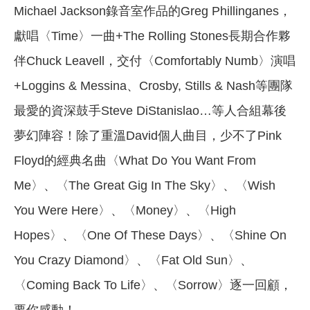
Michael Jackson錄音室作品的Greg Phillinganes，
獻唱〈Time〉一曲+The Rolling Stones長期合作夥
伴Chuck Leavell，交付〈Comfortably Numb〉演唱
+Loggins & Messina、Crosby, Stills & Nash等團隊
最愛的資深鼓手Steve DiStanislao…等人合組幕後
夢幻陣容！除了重溫David個人曲目，少不了Pink
Floyd的經典名曲〈What Do You Want From
Me〉、〈The Great Gig In The Sky〉、〈Wish
You Were Here〉、〈Money〉、〈High
Hopes〉、〈One Of These Days〉、〈Shine On
You Crazy Diamond〉、〈Fat Old Sun〉、
〈Coming Back To Life〉、〈Sorrow〉逐一回顧，