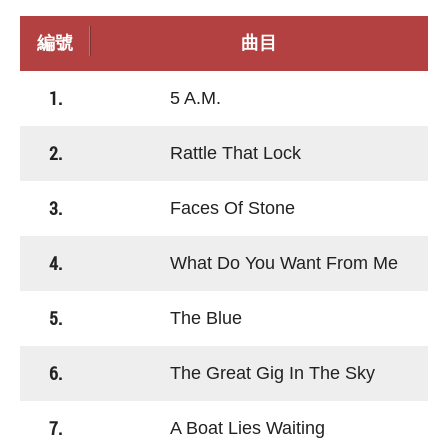
編號
曲目
1.
5 A.M.
2.
Rattle That Lock
3.
Faces Of Stone
4.
What Do You Want From Me
5.
The Blue
6.
The Great Gig In The Sky
7.
A Boat Lies Waiting