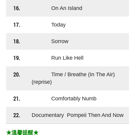
16.
On An Island
17.
Today
18.
Sorrow
19.
Run Like Hell
20.
Time / Breathe (In The Air)
(reprise)
21.
Comfortably Numb
22.
Documentary Pompeii Then And Now
★溫馨提醒★