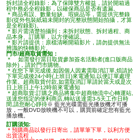
拆封請全程錄影：為了保障雙方權益，請於開箱過
程中務必全程錄影，以確保商品是否有遺漏。
＊商品有誤、數量短缺、瑕疵品等，需提供完整錄
影(從外包裝紙箱未開封的完整狀態開始拍攝，才算
是全程錄影)。
＊影片需清楚拍攝到：未拆封狀態、拆封過程、商
品本身、訂購單，以方便確認。
＊影片請提供：原檔清晰開箱影片，請勿提供無法
辨識的快轉影片。
門市/超商取貨需知：
＊ 如需發行當日取貨參加簽名活動者(進口版商品
除外)，請於門市購物。
＊在您下單完成後,如因個人因素需取消訂單,煩請於
下單完成後24小時(上班日)來電通知,以便訂單處理
作業。超商取貨付款,如需取消訂單請於當天或是次
日上班日上午12時前來電通知
＊超商取貨:訂購之商品將集中超商物流中心轉運站,
送達您指定的便利商店,轉站送達需3-5天工作日時
間,請您耐心靜待
※ 藍光光碟需藍光播放機才可播
放，一般DVD放映機不可以，購買前確定您有藍光
播放機。
訂購須知:
＊預購商品以發行日寄出，請單筆下單，以利方便
出貨流程，