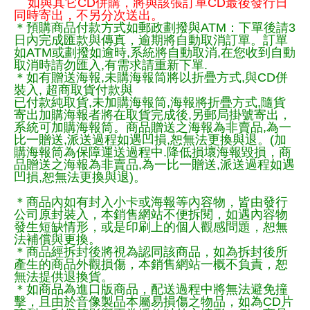
如與其它CD併購，將與該張訂單CD最後發行日
同時寄出，不另分次送出。
＊預購商品付款方式如郵政劃撥與ATM：下單後請3
日內完成匯款與傳真，逾期將自動取消訂單。訂單
如ATM或劃撥如逾時,系統將自動取消,在您收到自動
取消時請勿匯入,有需求請重新下單.
＊如有贈送海報,未購海報筒將以折疊方式,與CD併
裝入, 超商取貨付款與
已付款純取貨,未加購海報筒,海報將折疊方式,隨貨
寄出加購海報者將在取貨完成後,另郵局掛號寄出，
系統可加購海報筒。商品贈送之海報為非賣品,為一
比一贈送,派送過程如遇凹損,恕無法更換與退。(加
購海報筒為保障運送過程中.降低損壞海報毀損，商
品贈送之海報為非賣品,為一比一贈送,派送過程如遇
凹損,恕無法更換與退)。
＊商品內如有封入小卡或海報等內容物，皆由發行
公司原封裝入，本銷售網站不便拆閱，如遇內容物
發生短缺情形，或是印刷上的個人觀感問題，恕無
法補償與更換。
＊商品經拆封後將視為認同該商品，如為拆封後所
產生的商品外觀損傷，本銷售網站一概不負責，恕
無法提供退換貨。
＊如商品為進口版商品，配送過程中將無法避免撞
擊，且由於音像製品本屬易損傷之物品，如為CD片