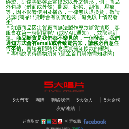
碎裂、刮傷等影響正常播放以外之情形，例：商品
外包裝（封面或外殼）撕裂、折損、刮傷、壓痕
等，因不影響使用及播放，一律無法退換貨，敬請
見諒!(商品出貨時會有防震包裝，避免以上情況發
生)
＊如遇商品因出貨廠商無法製作導致斷貨情形，客
服會在第一時間電聯/（或MAIL通知），並取消訂
單。
商品斷貨是我們都不樂見的，一但發生，我們
通知方式會有email/或者致電告知，請務必留意任
何來信。
賣場有隨時更改購買需知條款的權利。
＊專輯說明得購物須知:(請至首頁購物需知參閱)
5大門市
團購
聯絡我們
5大徵人
5大金榜
友站連結
超商取貨
社群媒體