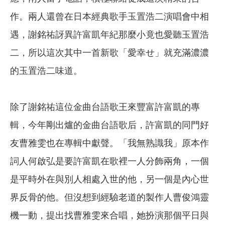
作。兩人還曾在日本經典歌手玉置浩二演唱會中相
遇，謝銘祐訝異許富凱年紀那麼小竟也愛聽玉置浩
二，所以這次其中一首新歌「愛幸せ」就充滿濃濃
的玉置浩二味道。
除了謝銘祐這位金曲台語歌王來豐富許富凱的專
輯，今年剛出爐的金曲台語歌后，許富凱的同門好
友曹雅雯也在專輯中獻聲。「我無熟識我」原本作
詞人何啟弘是要許富凱在歌裡一人分飾兩角，一個
是平時外在與別人相處入世的他，另一個是內心世
界反骨的他。但沒想到經驗老道的製作人曹俊鴻靈
機一動，提出找曹雅雯來合唱，她扮演那個平日與