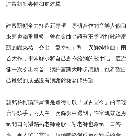
許富凱新專輯如虎添翼
許富凱傾全力打造新專輯，專輯合作的音樂人個個
來頭也都重量級。曾在金曲台語歌王獎項打敗許富
凱的謝銘祐，交出「愛幸せ」和「異鄉純情曲」兩
首大作，平常鮮少將自己創作給別的歌手唱，這次
卻一次交出兩首，讓許富凱大呼超感動，也希望自
己最後的成品沒有讓謝銘祐老師失望。
謝銘祐稱讚許富凱是難得可以「宜古宜今」的年輕
台語歌手，兩人在一次錄影中遇到，許富凱鼓起勇
氣開口向謝銘祐老師邀歌，謝老師也豪氣一口答
應，兩人留了電話，積極聯絡促成這次精采的合