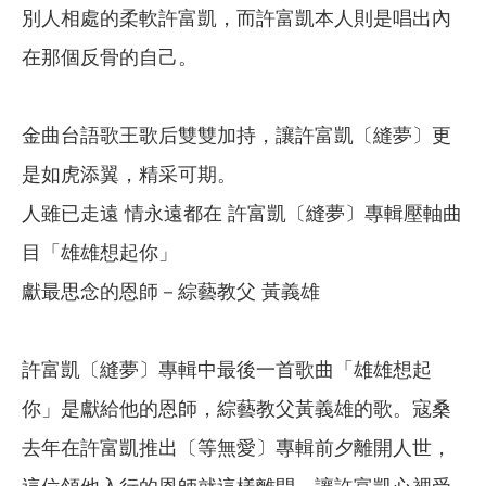
別人相處的柔軟許富凱，而許富凱本人則是唱出內
在那個反骨的自己。
金曲台語歌王歌后雙雙加持，讓許富凱〔縫夢〕更
是如虎添翼，精采可期。
人雖已走遠 情永遠都在 許富凱〔縫夢〕專輯壓軸曲
目「雄雄想起你」
獻最思念的恩師－綜藝教父 黃義雄
許富凱〔縫夢〕專輯中最後一首歌曲「雄雄想起
你」是獻給他的恩師，綜藝教父黃義雄的歌。寇桑
去年在許富凱推出〔等無愛〕專輯前夕離開人世，