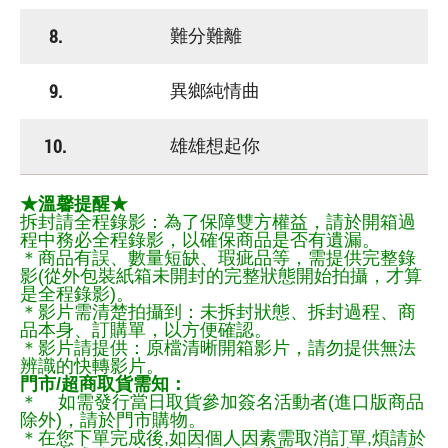
8.
難分難離
9.
異鄉純情曲
10.
雄雄想起你
★溫馨提醒★
拆封請全程錄影：為了保障雙方權益，請於開箱過
程中務必全程錄影，以確保商品是否有遺漏。
＊商品有誤、數量短缺、瑕疵品等，需提供完整錄
影(從外包裝紙箱未開封的完整狀態開始拍攝，才算
是全程錄影)。
＊影片需清楚拍攝到：未拆封狀態、拆封過程、商
品本身、訂購單，以方便確認。
＊影片請提供：原檔清晰開箱影片，請勿提供無法
辨識的快轉影片。
門市/超商取貨需知：
＊ 如需發行當日取貨參加簽名活動者(進口版商品
除外)，請於門市購物。
＊在您下單完成後,如因個人因素需取消訂單,煩請於