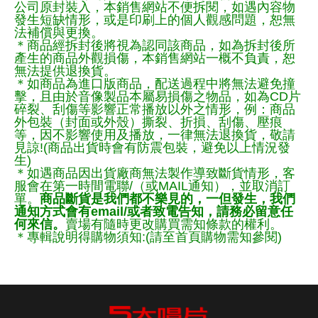
公司原封裝入，本銷售網站不便拆閱，如遇內容物
發生短缺情形，或是印刷上的個人觀感問題，恕無
法補償與更換。
＊商品經拆封後將視為認同該商品，如為拆封後所
產生的商品外觀損傷，本銷售網站一概不負責，恕
無法提供退換貨。
＊如商品為進口版商品，配送過程中將無法避免撞
擊，且由於音像製品本屬易損傷之物品，如為CD片
碎裂、刮傷等影響正常播放以外之情形，例：商品
外包裝（封面或外殼）撕裂、折損、刮傷、壓痕
等，因不影響使用及播放，一律無法退換貨，敬請
見諒!(商品出貨時會有防震包裝，避免以上情況發
生)
＊如遇商品因出貨廠商無法製作導致斷貨情形，客
服會在第一時間電聯/（或MAIL通知），並取消訂
單。
商品斷貨是我們都不樂見的，一但發生，我們
通知方式會有email/或者致電告知，請務必留意任
何來信。
賣場有隨時更改購買需知條款的權利。
＊專輯說明得購物須知:(請至首頁購物需知參閱)