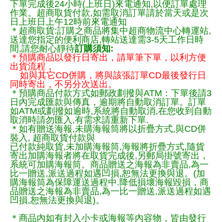
下單完成後24小時(上班日)來電通知,以便訂單處理
作業。超商取貨付款,如需取消訂單請於當天或是次
日上班日上午12時前來電通知
＊超商取貨:訂購之商品將集中超商物流中心轉運站,
送達您指定的便利商店,轉站送達需3-5天工作日時
間,請您耐心靜待
訂購須知:
＊預購商品以發行日寄出，請單筆下單，以利方便
出貨流程，
如與其它CD併購，將與該張訂單CD最後發行日
同時寄出，不另分次送出。
＊預購商品付款方式如郵政劃撥與ATM：下單後請3
日內完成匯款與傳真，逾期將自動取消訂單。訂單
如ATM或劃撥如逾時,系統將自動取消,在您收到自動
取消時請勿匯入,有需求請重新下單.
＊如有贈送海報,未購海報筒將以折疊方式,與CD併
裝入, 超商取貨付款與
已付款純取貨,未加購海報筒,海報將折疊方式,隨貨
寄出加購海報者將在取貨完成後,另郵局掛號寄出，
系統可加購海報筒。商品贈送之海報為非賣品,為一
比一贈送,派送過程如遇凹損,恕無法更換與退。(加
購海報筒為保障運送過程中.降低損壞海報毀損，商
品贈送之海報為非賣品,為一比一贈送,派送過程如遇
凹損,恕無法更換與退)。
＊商品內如有封入小卡或海報等內容物，皆由發行