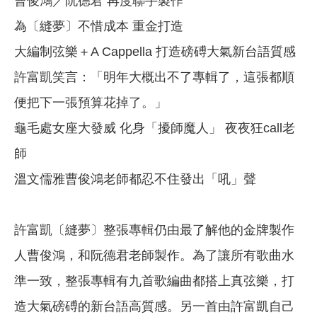
曹俊鴻／阮德君 再度聯手製作
為〔縫夢〕不惜成本 重金打造
大編制弦樂＋A Cappella 打造磅磗大氣新台語質感
許富凱笑言：「明年大概出不了專輯了，這張都順
便把下一張預算花掉了。」
龜毛處女座大發威 化身「擾師魔人」 夜夜狂call老
師
溫文儒雅曹俊鴻老師都忍不住發出「吼」聲
許富凱〔縫夢〕整張專輯仍由最了解他的金牌製作
人曹俊鴻，和阮德君老師製作。為了讓所有歌曲水
準一致，整張專輯有九首歌編曲都搭上真弦樂，打
造大氣磅磗的新台語高質感。另一首由許富凱自己