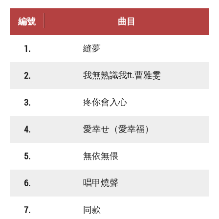
編號
曲目
1.
縫夢
2.
我無熟識我ft.曹雅雯
3.
疼你會入心
4.
愛幸せ（愛幸福）
5.
無依無偎
6.
唱甲燒聲
7.
同款