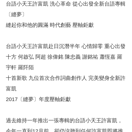
台語小天王許富凱 洗心革命 從心出發全新台語專輯
〔縫夢〕
縫起你和他的圓滿 時代創藝 壓軸鉅獻
台語小天王許富凱赴日沉潛半年 心情歸零 重心出發
十方 何啟弘 阿超 徐偉銘 陳忠義 謝銘祐 蕭恆嘉 羅
宇軒 羅阡陌
十首新歌 九位首次合作詞曲創作人 完美變身全新許
富凱
2017〔縫夢〕年度壓軸鉅獻
過去維持一年推出一張專輯的台語小天王許富凱，
今年一直到12月前，卻仍沒聽到任何許富凱即將推