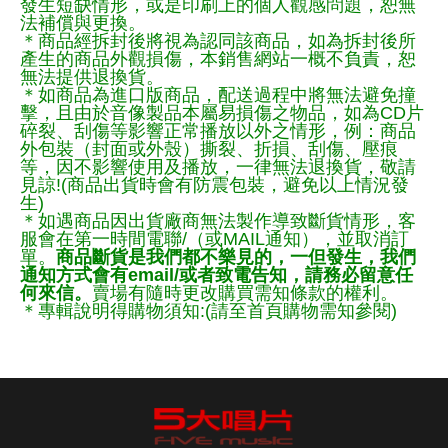
發生短缺情形，或是印刷上的個人觀感問題，恕無
法補償與更換。
＊商品經拆封後將視為認同該商品，如為拆封後所
產生的商品外觀損傷，本銷售網站一概不負責，恕
無法提供退換貨。
＊如商品為進口版商品，配送過程中將無法避免撞
擊，且由於音像製品本屬易損傷之物品，如為CD片
碎裂、刮傷等影響正常播放以外之情形，例：商品
外包裝（封面或外殼）撕裂、折損、刮傷、壓痕
等，因不影響使用及播放，一律無法退換貨，敬請
見諒!(商品出貨時會有防震包裝，避免以上情況發
生)
＊如遇商品因出貨廠商無法製作導致斷貨情形，客
服會在第一時間電聯/（或MAIL通知），並取消訂
單。
商品斷貨是我們都不樂見的，一但發生，我們
通知方式會有email/或者致電告知，請務必留意任
何來信。
賣場有隨時更改購買需知條款的權利。
＊專輯說明得購物須知:(請至首頁購物需知參閱)