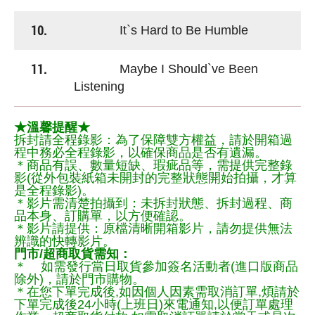
10.
It`s Hard to Be Humble
11.
Maybe I Should`ve Been
Listening
★溫馨提醒★
拆封請全程錄影：為了保障雙方權益，請於開箱過
程中務必全程錄影，以確保商品是否有遺漏。
＊商品有誤、數量短缺、瑕疵品等，需提供完整錄
影(從外包裝紙箱未開封的完整狀態開始拍攝，才算
是全程錄影)。
＊影片需清楚拍攝到：未拆封狀態、拆封過程、商
品本身、訂購單，以方便確認。
＊影片請提供：原檔清晰開箱影片，請勿提供無法
辨識的快轉影片。
門市/超商取貨需知：
＊ 如需發行當日取貨參加簽名活動者(進口版商品
除外)，請於門市購物。
＊在您下單完成後,如因個人因素需取消訂單,煩請於
下單完成後24小時(上班日)來電通知,以便訂單處理