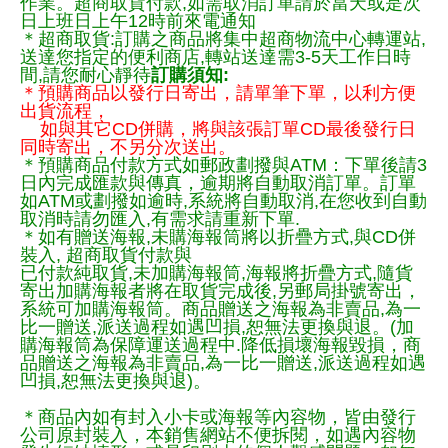
作業。超商取貨付款,如需取消訂單請於當天或是次
日上班日上午12時前來電通知
＊超商取貨:訂購之商品將集中超商物流中心轉運站,
送達您指定的便利商店,轉站送達需3-5天工作日時
間,請您耐心靜待
訂購須知:
＊預購商品以發行日寄出，請單筆下單，以利方便
出貨流程，
如與其它CD併購，將與該張訂單CD最後發行日
同時寄出，不另分次送出。
＊預購商品付款方式如郵政劃撥與ATM：下單後請3
日內完成匯款與傳真，逾期將自動取消訂單。訂單
如ATM或劃撥如逾時,系統將自動取消,在您收到自動
取消時請勿匯入,有需求請重新下單.
＊如有贈送海報,未購海報筒將以折疊方式,與CD併
裝入, 超商取貨付款與
已付款純取貨,未加購海報筒,海報將折疊方式,隨貨
寄出加購海報者將在取貨完成後,另郵局掛號寄出，
系統可加購海報筒。商品贈送之海報為非賣品,為一
比一贈送,派送過程如遇凹損,恕無法更換與退。(加
購海報筒為保障運送過程中.降低損壞海報毀損，商
品贈送之海報為非賣品,為一比一贈送,派送過程如遇
凹損,恕無法更換與退)。
＊商品內如有封入小卡或海報等內容物，皆由發行
公司原封裝入，本銷售網站不便拆閱，如遇內容物