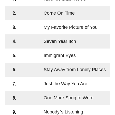
2.
Come On Time
3.
My Favorite Picture of You
4.
Seven Year Itch
5.
Immigrant Eyes
6.
Stay Away from Lonely Places
7.
Just the Way You Are
8.
One More Song to Write
9.
Nobody`s Listening