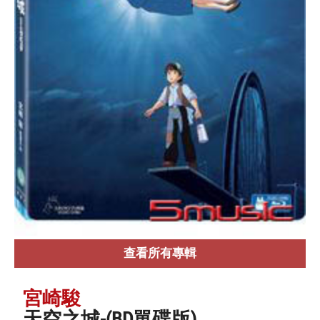
查看所有專輯
宮崎駿
天空之城-(BD單碟版)