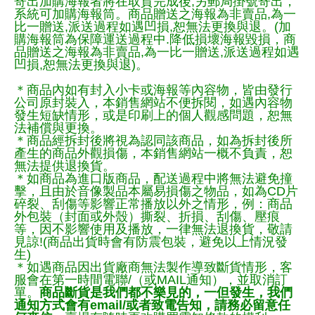
寄出加購海報者將在取貨完成後,另郵局掛號寄出，
系統可加購海報筒。商品贈送之海報為非賣品,為一
比一贈送,派送過程如遇凹損,恕無法更換與退。(加
購海報筒為保障運送過程中.降低損壞海報毀損，商
品贈送之海報為非賣品,為一比一贈送,派送過程如遇
凹損,恕無法更換與退)。
＊商品內如有封入小卡或海報等內容物，皆由發行
公司原封裝入，本銷售網站不便拆閱，如遇內容物
發生短缺情形，或是印刷上的個人觀感問題，恕無
法補償與更換。
＊商品經拆封後將視為認同該商品，如為拆封後所
產生的商品外觀損傷，本銷售網站一概不負責，恕
無法提供退換貨。
＊如商品為進口版商品，配送過程中將無法避免撞
擊，且由於音像製品本屬易損傷之物品，如為CD片
碎裂、刮傷等影響正常播放以外之情形，例：商品
外包裝（封面或外殼）撕裂、折損、刮傷、壓痕
等，因不影響使用及播放，一律無法退換貨，敬請
見諒!(商品出貨時會有防震包裝，避免以上情況發
生)
＊如遇商品因出貨廠商無法製作導致斷貨情形，客
服會在第一時間電聯/（或MAIL通知），並取消訂
單。
商品斷貨是我們都不樂見的，一但發生，我們
通知方式會有email/或者致電告知，請務必留意任