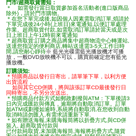
門市/超商取貨需知：
＊ 如需發行當日取貨參加簽名活動者(進口版商品
除外)，請於門市購物。
＊在您下單完成後,如因個人因素需取消訂單,煩請於
下單完成後24小時(上班日)來電通知,以便訂單處理
作業。超商取貨付款,如需取消訂單請於當天或是次
日上班日上午12時前來電通知
＊超商取貨:訂購之商品將集中超商物流中心轉運站,
送達您指定的便利商店,轉站送達需3-5天工作日時
間,請您耐心靜待
※ 藍光光碟需藍光播放機才可播
放，一般DVD放映機不可以，購買前確定您有藍光
播放機。
訂購須知:
＊預購商品以發行日寄出，請單筆下單，以利方便
出貨流程，
如與其它CD併購，將與該張訂單CD最後發行日
同時寄出，不另分次送出。
＊預購商品付款方式如郵政劃撥與ATM：下單後請3
日內完成匯款與傳真，逾期將自動取消訂單。訂單
如ATM或劃撥如逾時,系統將自動取消,在您收到自動
取消時請勿匯入,有需求請重新下單.
＊如有贈送海報,未購海報筒將以折疊方式,與CD併
裝入, 超商取貨付款與
已付款純取貨,未加購海報筒,海報將折疊方式,隨貨