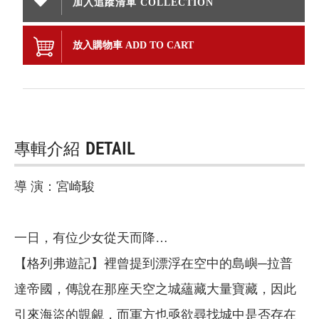
加入追蹤清單 COLLECTION
放入購物車 ADD TO CART
專輯介紹
DETAIL
導 演：宮崎駿
一日，有位少女從天而降…
【格列弗遊記】裡曾提到漂浮在空中的島嶼─拉普
達帝國，傳說在那座天空之城蘊藏大量寶藏，因此
引來海盜的覬覦，而軍方也亟欲尋找城中是否存在