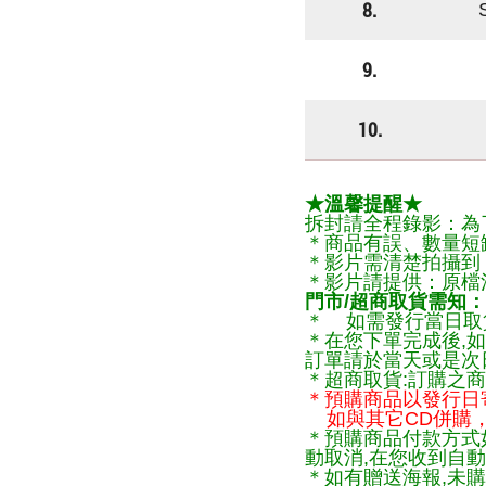
8.
9.
10.
★溫馨提醒★
拆封請全程錄影：為
＊商品有誤、數量短
＊影片需清楚拍攝到
＊影片請提供：原檔
門市/超商取貨需知：
＊ 如需發行當日取
＊在您下單完成後,如
訂單請於當天或是次
＊超商取貨:訂購之商
＊預購商品以發行日
如與其它CD併購，
＊預購商品付款方式
動取消,在您收到自動
＊如有贈送海報,未購