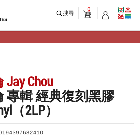
0
知
搜尋
TES
Jay Chou
 專輯 經典復刻黑膠
inyl（2LP）
0194397682410