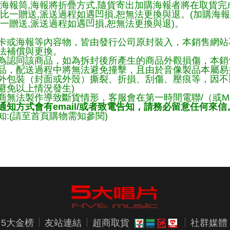
購海報筒,海報將折疊方式,隨貨寄出加購海報者將在取貨
一比一贈送,派送過程如遇凹損,恕無法更換與退。(加購海
一贈送,派送過程如遇凹損,恕無法更換與退)。
卡或海報等內容物，皆由發行公司原封裝入，本銷售網站
法補償與更換。
為認同該商品，如為拆封後所產生的商品外觀損傷，本銷
品，配送過程中將無法避免撞擊，且由於音像製品本屬易
外包裝（封面或外殼）撕裂、折損、刮傷、壓痕等，因不影
避免以上情況發生)
商無法製作導致斷貨情形，客服會在第一時間電聯/（或M
知方式會有email/或者致電告知，請務必留意任何來信
:(請至首頁購物需知參閱)
5大金榜
友站連結
超商取貨
社群媒體