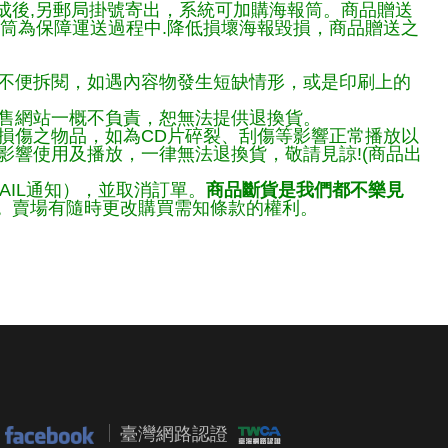
完成後,另郵局掛號寄出，系統可加購海報筒。商品贈送
報筒為保障運送過程中.降低損壞海報毀損，商品贈送之
不便拆閱，如遇內容物發生短缺情形，或是印刷上的
售網站一概不負責，恕無法提供退換貨。
損傷之物品，如為CD片碎裂、刮傷等影響正常播放以
響使用及播放，一律無法退換貨，敬請見諒!(商品出
AIL通知），並取消訂單。
商品斷貨是我們都不樂見
。
賣場有隨時更改購買需知條款的權利。
臺灣網路認證