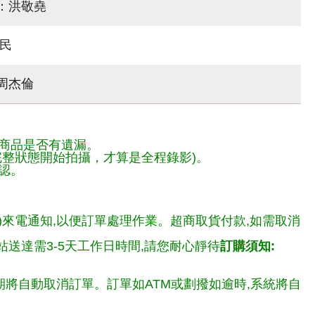
曲：洪敬堯
興民
周杰倫
商品是否有遺漏。
整狀態開始拍攝，才算是全程錄影)。
認。
)來電通知,以便訂單處理作業。超商取貨付款,如需取消
送達需3-5天工作日時間,請您耐心靜待
訂購須知:
期將自動取消訂單。訂單如ATM或劃撥如逾時,系統將自