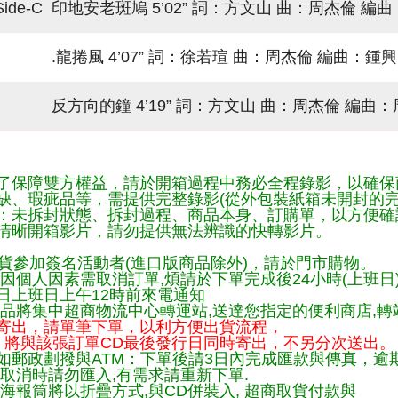
Side-C 印地安老斑鳩 5’02” 詞：方文山 曲：周杰倫 編
.龍捲風 4’07” 詞：徐若瑄 曲：周杰倫 編曲：鍾
反方向的鐘 4’19” 詞：方文山 曲：周杰倫 編曲：
了保障雙方權益，請於開箱過程中務必全程錄影，以確保
缺、瑕疵品等，需提供完整錄影(從外包裝紙箱未開封的完
：未拆封狀態、拆封過程、商品本身、訂購單，以方便確
清晰開箱影片，請勿提供無法辨識的快轉影片。
貨參加簽名活動者(進口版商品除外)，請於門市購物。
因個人因素需取消訂單,煩請於下單完成後24小時(上班日
日上班日上午12時前來電通知
品將集中超商物流中心轉運站,送達您指定的便利商店,轉站
寄出，請單筆下單，以利方便出貨流程，
將與該張訂單CD最後發行日同時寄出，不另分次送出。
如郵政劃撥與ATM：下單後請3日內完成匯款與傳真，逾
取消時請勿匯入,有需求請重新下單.
海報筒將以折疊方式,與CD併裝入, 超商取貨付款與