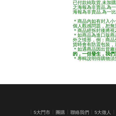
已付款純取貨,未加
之海報為非賣品,為
海報為非賣品,為一比
＊商品內如有封入小
個人觀感問題，恕無
＊商品經拆封後將視
＊如商品為進口版商
外之情形，例：商品
貨時會有防震包裝，
＊如遇商品因出貨廠
的，一但發生，我們通
＊專輯說明得購物須知
5大門市
團購
聯絡我們
5大徵人