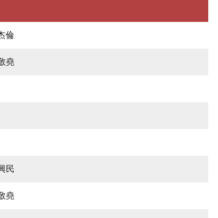
周杰倫
敬堯
興民
敬堯