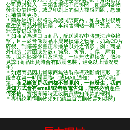
公司原封裝入，本銷售網站不便拆閱，如遇內容物
發生短缺情形，或是印刷上的個人觀感問題，恕無
法補償與更換。
＊商品經拆封後將視為認同該商品，如為拆封後所
產生的商品外觀損傷，本銷售網站一概不負責，恕
無法提供退換貨。
＊如商品為進口版商品，配送過程中將無法避免撞
擊，且由於音像製品本屬易損傷之物品，如為CD片
碎裂、刮傷等影響正常播放以外之情形，例：商品
外包裝（封面或外殼）撕裂、折損、刮傷、壓痕
等，因不影響使用及播放，一律無法退換貨，敬請
見諒!(商品出貨時會有防震包裝，避免以上情況發
生)
＊如遇商品因出貨廠商無法製作導致斷貨情形，客
服會在第一時間電聯/（或MAIL通知），並取消訂
單。
商品斷貨是我們都不樂見的，一但發生，我們
通知方式會有email/或者致電告知，請務必留意任
何來信。
賣場有隨時更改購買需知條款的權利。
＊專輯說明得購物須知:(請至首頁購物需知參閱)