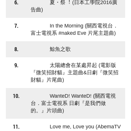
6.
夏・祭︕ (日本工學院2016廣
告曲)
7.
In the Morning (關西電視台．
富士電視系 #naked Eve 片尾主題曲)
8.
鯨魚之歌
9.
太陽總會在某處昇起 (電影版
『微笑招財貓』主題曲&日劇『微笑招
財貓』片尾曲)
10.
WanteD! WanteD! (關西電視
台．富士電視系 日劇『是我們做
的。』片頭曲)
11.
Love me, Love you (AbemaTV