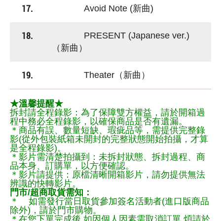
17.
Avoid Note (新曲)
18.
PRESENT (Japanese ver.)
（新曲）
19.
Theater（新曲）
★溫馨提醒★
拆封請全程錄影：為了保障雙方權益，請於開箱過
程中務必全程錄影，以確保商品是否有遺漏。
＊商品有誤、數量短缺、瑕疵品等，需提供完整錄
影(從外包裝紙箱未開封的完整狀態開始拍攝，才算
是全程錄影)。
＊影片需清楚拍攝到：未拆封狀態、拆封過程、商
品本身、訂購單，以方便確認。
＊影片請提供：原檔清晰開箱影片，請勿提供無法
辨識的快轉影片。
門市/超商取貨需知：
＊ 如需發行當日取貨參加簽名活動者(進口版商品
除外)，請於門市購物。
＊在您下單完成後,如因個人因素需取消訂單,煩請於