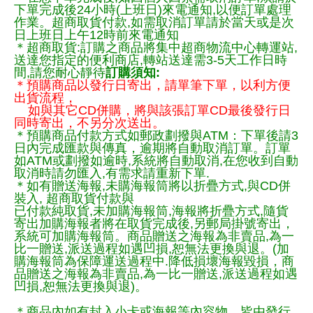
下單完成後24小時(上班日)來電通知,以便訂單處理
作業。超商取貨付款,如需取消訂單請於當天或是次
日上班日上午12時前來電通知
＊超商取貨:訂購之商品將集中超商物流中心轉運站,
送達您指定的便利商店,轉站送達需3-5天工作日時
間,請您耐心靜待
訂購須知:
＊預購商品以發行日寄出，請單筆下單，以利方便
出貨流程，
如與其它CD併購，將與該張訂單CD最後發行日
同時寄出，不另分次送出。
＊預購商品付款方式如郵政劃撥與ATM：下單後請3
日內完成匯款與傳真，逾期將自動取消訂單。訂單
如ATM或劃撥如逾時,系統將自動取消,在您收到自動
取消時請勿匯入,有需求請重新下單.
＊如有贈送海報,未購海報筒將以折疊方式,與CD併
裝入, 超商取貨付款與
已付款純取貨,未加購海報筒,海報將折疊方式,隨貨
寄出加購海報者將在取貨完成後,另郵局掛號寄出，
系統可加購海報筒。商品贈送之海報為非賣品,為一
比一贈送,派送過程如遇凹損,恕無法更換與退。(加
購海報筒為保障運送過程中.降低損壞海報毀損，商
品贈送之海報為非賣品,為一比一贈送,派送過程如遇
凹損,恕無法更換與退)。
＊商品內如有封入小卡或海報等內容物，皆由發行