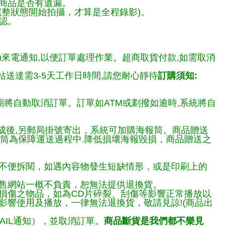
商品是否有遺漏。
整狀態開始拍攝，才算是全程錄影)。
認。
)來電通知,以便訂單處理作業。超商取貨付款,如需取消
送達需3-5天工作日時間,請您耐心靜待
訂購須知:
期將自動取消訂單。訂單如ATM或劃撥如逾時,系統將自
完成後,另郵局掛號寄出，系統可加購海報筒。商品贈送
報筒為保障運送過程中.降低損壞海報毀損，商品贈送之
不便拆閱，如遇內容物發生短缺情形，或是印刷上的
售網站一概不負責，恕無法提供退換貨。
損傷之物品，如為CD片碎裂、刮傷等影響正常播放以
響使用及播放，一律無法退換貨，敬請見諒!(商品出
AIL通知），並取消訂單。
商品斷貨是我們都不樂見