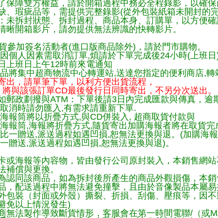
了保障雙方權益，請於開箱過程中務必全程錄影，以確保
缺、瑕疵品等，需提供完整錄影(從外包裝紙箱未開封的完
：未拆封狀態、拆封過程、商品本身、訂購單，以方便確
清晰開箱影片，請勿提供無法辨識的快轉影片。
貨參加簽名活動者(進口版商品除外)，請於門市購物。
因個人因素需取消訂單,煩請於下單完成後24小時(上班日
日上班日上午12時前來電通知
品將集中超商物流中心轉運站,送達您指定的便利商店,轉站
寄出，請單筆下單，以利方便出貨流程，
將與該張訂單CD最後發行日同時寄出，不另分次送出。
如郵政劃撥與ATM：下單後請3日內完成匯款與傳真，逾
取消時請勿匯入,有需求請重新下單.
海報筒將以折疊方式,與CD併裝入, 超商取貨付款與
購海報筒,海報將折疊方式,隨貨寄出加購海報者將在取貨
一比一贈送,派送過程如遇凹損,恕無法更換與退。(加購海
一贈送,派送過程如遇凹損,恕無法更換與退)。
卡或海報等內容物，皆由發行公司原封裝入，本銷售網站
法補償與更換。
為認同該商品，如為拆封後所產生的商品外觀損傷，本銷
品，配送過程中將無法避免撞擊，且由於音像製品本屬易
外包裝（封面或外殼）撕裂、折損、刮傷、壓痕等，因不影
避免以上情況發生)
商無法製作導致斷貨情形，客服會在第一時間電聯/（或M