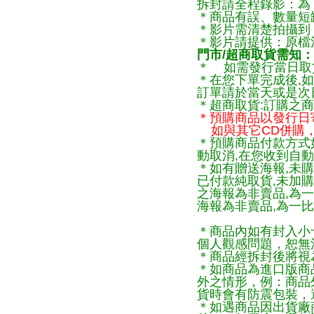
拆封請全程錄影：為
＊商品有誤、數量短
＊影片需清楚拍攝到
＊影片請提供：原檔
門市/超商取貨需知：
＊ 如需發行當日取
＊在您下單完成後,如
訂單請於當天或是次
＊超商取貨:訂購之商
＊預購商品以發行日
如與其它CD併購，
＊預購商品付款方式
動取消,在您收到自動
＊如有贈送海報,未購
已付款純取貨,未加
之海報為非賣品,為
海報為非賣品,為一比
＊商品內如有封入小
個人觀感問題，恕無
＊商品經拆封後將視
＊如商品為進口版商
外之情形，例：商品
貨時會有防震包裝，
＊如遇商品因出貨廠