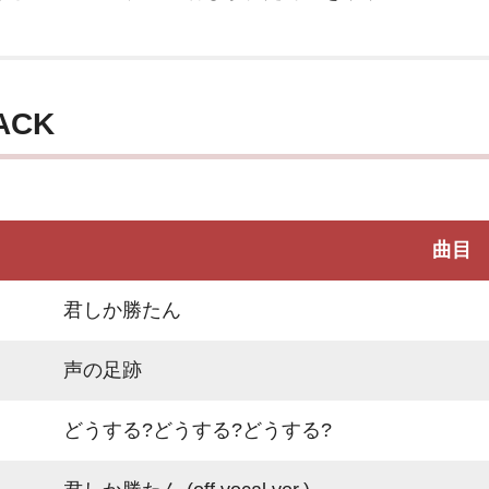
ACK
曲目
君しか勝たん
声の足跡
どうする?どうする?どうする?