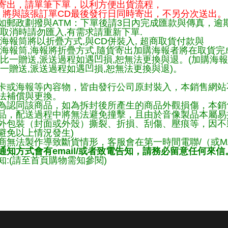
寄出，請單筆下單，以利方便出貨流程，
將與該張訂單CD最後發行日同時寄出，不另分次送出。
如郵政劃撥與ATM：下單後請3日內完成匯款與傳真，逾
取消時請勿匯入,有需求請重新下單.
海報筒將以折疊方式,與CD併裝入, 超商取貨付款與
購海報筒,海報將折疊方式,隨貨寄出加購海報者將在取貨
一比一贈送,派送過程如遇凹損,恕無法更換與退。(加購海
一贈送,派送過程如遇凹損,恕無法更換與退)。
卡或海報等內容物，皆由發行公司原封裝入，本銷售網站
法補償與更換。
為認同該商品，如為拆封後所產生的商品外觀損傷，本銷
品，配送過程中將無法避免撞擊，且由於音像製品本屬易
外包裝（封面或外殼）撕裂、折損、刮傷、壓痕等，因不影
避免以上情況發生)
商無法製作導致斷貨情形，客服會在第一時間電聯/（或M
知方式會有email/或者致電告知，請務必留意任何來信
:(請至首頁購物需知參閱)