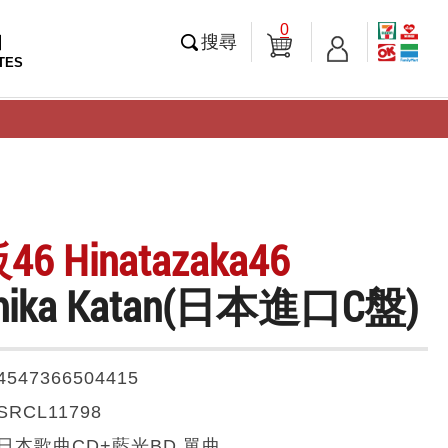
0
知
搜尋
TES
 Hinatazaka46
Shika Katan(日本進口C盤)
4547366504415
SRCL11798
日本歌曲CD+藍光BD 單曲