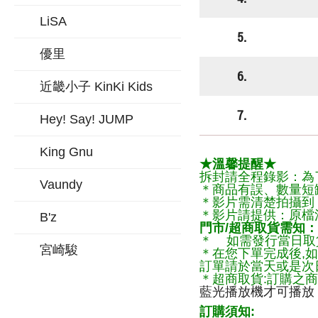
LiSA
5.
優里
6.
近畿小子 KinKi Kids
7.
Hey! Say! JUMP
King Gnu
★溫馨提醒★
拆封請全程錄影：為
Vaundy
＊商品有誤、數量短
＊影片需清楚拍攝到
＊影片請提供：原檔
B'z
門市/超商取貨需知：
＊ 如需發行當日取
宮崎駿
＊在您下單完成後,如
訂單請於當天或是次
＊超商取貨:訂購之商
藍光播放機才可播放
訂購須知: