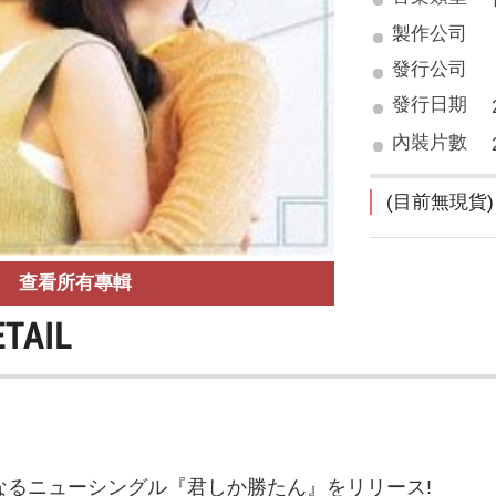
製作公司
發行公司
發行日期
內裝片數
(目前無現貨)
查看所有專輯
ETAIL
となるニューシングル『君しか勝たん』をリリース!