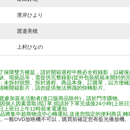
濱岸ひより
渡邉美穂
上村ひなの
了保障雙方權益，請於開箱過程中務必全程錄影，以確保
缺、瑕疵品等，需提供完整錄影(從外包裝紙箱未開封的完
：未拆封狀態、拆封過程、商品本身、訂購單，以方便確
清晰開箱影片，請勿提供無法辨識的快轉影片。
貨參加簽名活動者(進口版商品除外)，請於門市購物。
因個人因素需取消訂單,煩請於下單完成後24小時(上班日
日上班日上午12時前來電通知
品將集中超商物流中心轉運站,送達您指定的便利商店,轉站
，一般DVD放映機不可以，購買前確定您有藍光播放機。