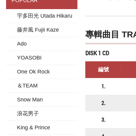
POPULAR
宇多田光 Utada Hikaru
藤井風 Fujii Kaze
專輯曲目 TR
Ado
DISK 1 CD
YOASOBI
編號
One Ok Rock
＆TEAM
1.
Snow Man
2.
浪花男子
3.
King & Prince