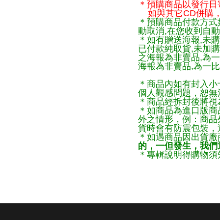
＊預購商品以發行日
如與其它CD併購，
＊預購商品付款方式
動取消,在您收到自動
＊如有贈送海報,未購
已付款純取貨,未加
之海報為非賣品,為
海報為非賣品,為一比
＊商品內如有封入小
個人觀感問題，恕無
＊商品經拆封後將視
＊如商品為進口版商
外之情形，例：商品
貨時會有防震包裝，
＊如遇商品因出貨廠
的，一但發生，我們通
＊專輯說明得購物須知