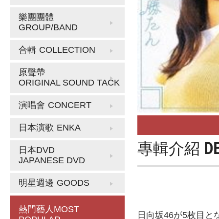
樂團團體
GROUP/BAND
合輯
COLLECTION
原聲帶
ORIGINAL SOUND TACK
演唱會
CONCERT
日本演歌
ENKA
專輯介紹
D
日本DVD
JAPANESE DVD
明星週邊
GOODS
熱門藝人
MOST
日向坂46が5枚目