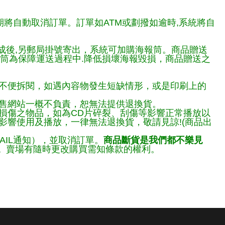
期將自動取消訂單。訂單如ATM或劃撥如逾時,系統將自
完成後,另郵局掛號寄出，系統可加購海報筒。商品贈送
報筒為保障運送過程中.降低損壞海報毀損，商品贈送之
不便拆閱，如遇內容物發生短缺情形，或是印刷上的
售網站一概不負責，恕無法提供退換貨。
損傷之物品，如為CD片碎裂、刮傷等影響正常播放以
響使用及播放，一律無法退換貨，敬請見諒!(商品出
AIL通知），並取消訂單。
商品斷貨是我們都不樂見
。
賣場有隨時更改購買需知條款的權利。