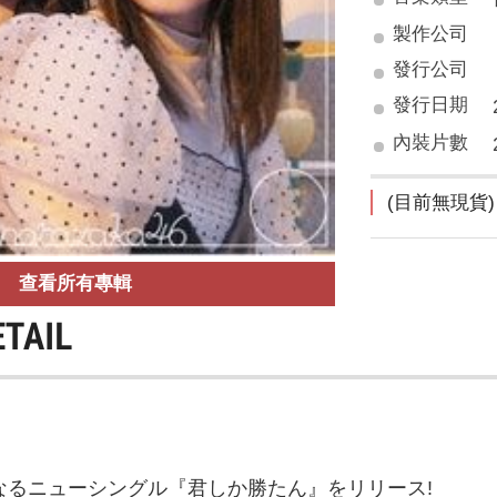
製作公司
發行公司
發行日期
內裝片數
(目前無現貨)
查看所有專輯
ETAIL
となるニューシングル『君しか勝たん』をリリース!