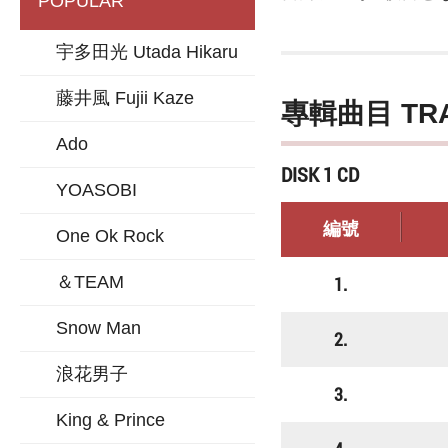
POPULAR
宇多田光 Utada Hikaru
藤井風 Fujii Kaze
專輯曲目 TR
Ado
DISK 1 CD
YOASOBI
編號
One Ok Rock
＆TEAM
1.
Snow Man
2.
浪花男子
3.
King & Prince