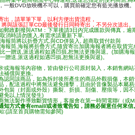
品將集中超商物流中心轉運站,送達您指定的便利商店,轉站
，一般DVD放映機不可以，購買前確定您有藍光播放機。
寄出，請單筆下單，以利方便出貨流程，
將與該張訂單CD最後發行日同時寄出，不另分次送出。
如郵政劃撥與ATM：下單後請3日內完成匯款與傳真，逾
取消時請勿匯入,有需求請重新下單.
海報筒將以折疊方式,與CD併裝入, 超商取貨付款與
購海報筒,海報將折疊方式,隨貨寄出加購海報者將在取貨
一比一贈送,派送過程如遇凹損,恕無法更換與退。(加購海
一贈送,派送過程如遇凹損,恕無法更換與退)。
卡或海報等內容物，皆由發行公司原封裝入，本銷售網站
法補償與更換。
為認同該商品，如為拆封後所產生的商品外觀損傷，本銷
品，配送過程中將無法避免撞擊，且由於音像製品本屬易
外包裝（封面或外殼）撕裂、折損、刮傷、壓痕等，因不影
避免以上情況發生)
商無法製作導致斷貨情形，客服會在第一時間電聯/（或M
知方式會有email/或者致電告知，請務必留意任何來信
:(請至首頁購物需知參閱)