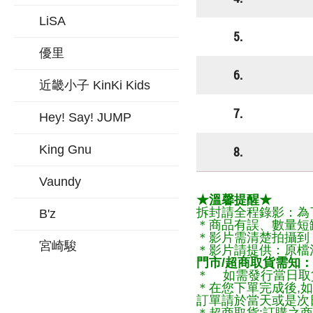
LiSA
5.
優里
6.
近畿小子 KinKi Kids
7.
Hey! Say! JUMP
King Gnu
8.
Vaundy
★溫馨提醒★
拆封請全程錄影：為
B'z
＊商品有誤、數量短
＊影片需清楚拍攝到
宮崎駿
＊影片請提供：原檔
門市/超商取貨需知：
＊ 如需發行當日取
＊在您下單完成後,如
訂單請於當天或是次