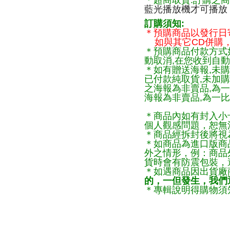
＊超商取貨:訂購之商
藍光播放機才可播放
訂購須知:
＊預購商品以發行日
如與其它CD併購，
＊預購商品付款方式
動取消,在您收到自動
＊如有贈送海報,未購
已付款純取貨,未加
之海報為非賣品,為
海報為非賣品,為一比
＊商品內如有封入小
個人觀感問題，恕無
＊商品經拆封後將視
＊如商品為進口版商
外之情形，例：商品
貨時會有防震包裝，
＊如遇商品因出貨廠
的，一但發生，我們通
＊專輯說明得購物須知