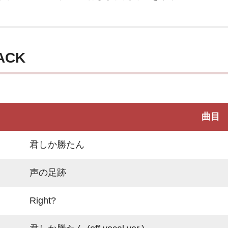
ACK
曲目
君しか勝たん
声の足跡
Right?