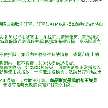
送達需3-5天工作日時間,請您耐心靜待
※ 藍光光碟需
期將自動取消訂單。訂單如ATM或劃撥如逾時,系統將自
完成後,另郵局掛號寄出，系統可加購海報筒。商品贈送
報筒為保障運送過程中.降低損壞海報毀損，商品贈送之
不便拆閱，如遇內容物發生短缺情形，或是印刷上的
售網站一概不負責，恕無法提供退換貨。
損傷之物品，如為CD片碎裂、刮傷等影響正常播放以
響使用及播放，一律無法退換貨，敬請見諒!(商品出
AIL通知），並取消訂單。
商品斷貨是我們都不樂見
。
賣場有隨時更改購買需知條款的權利。