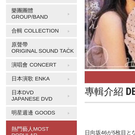
樂團團體
GROUP/BAND
合輯
COLLECTION
原聲帶
ORIGINAL SOUND TACK
演唱會
CONCERT
日本演歌
ENKA
專輯介紹
D
日本DVD
JAPANESE DVD
明星週邊
GOODS
熱門藝人
MOST
日向坂46が5枚目