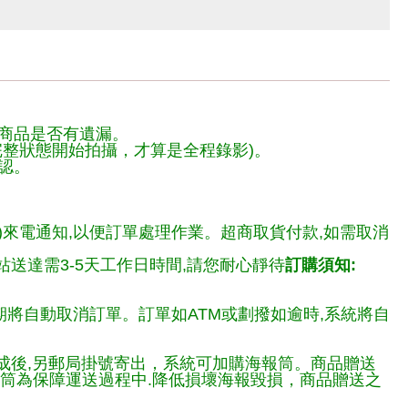
商品是否有遺漏。
整狀態開始拍攝，才算是全程錄影)。
認。
)來電通知,以便訂單處理作業。超商取貨付款,如需取消
送達需3-5天工作日時間,請您耐心靜待
訂購須知:
期將自動取消訂單。訂單如ATM或劃撥如逾時,系統將自
完成後,另郵局掛號寄出，系統可加購海報筒。商品贈送
報筒為保障運送過程中.降低損壞海報毀損，商品贈送之