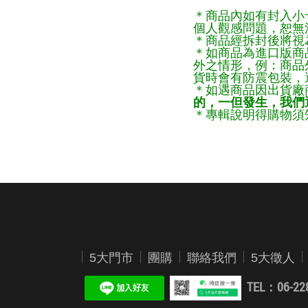
＊商品內如有封入小
個人觀感問題，恕無
＊商品經拆封後將視
＊如商品為進口版商
外之情形，例：商品
貨時會有防震包裝，
＊如遇商品因出貨廠
的，一但發生，我們通
＊專輯說明得購物須知
5大門市
團購
聯絡我們
5大徵人
TEL：06-22