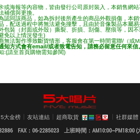
卡或海報等內容物，皆由發行公司原封裝入，本銷售網站
法補償與更換。
為認同該商品，如為拆封後所產生的商品外觀損傷，本銷
品，配送過程中將無法避免撞擊，且由於音像製品本屬易
外包裝（封面或外殼）撕裂、折損、刮傷、壓痕等，因不影
避免以上情況發生)
商無法製作導致斷貨情形，客服會在第一時間電聯/（或M
知方式會有email/或者致電告知，請務必留意任何來信
:(請至首頁購物需知參閱)
5大金榜
友站連結
超商取貨
社群媒體
82886 FAX：06-2285023
上班時間：AM10:00~PM18:0