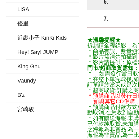
6.
LiSA
7.
優里
近畿小子 KinKi Kids
★溫馨提醒★
拆封請全程錄影：為
＊商品有誤、數量短
Hey! Say! JUMP
＊影片需清楚拍攝到
＊影片請提供：原檔
King Gnu
門市/超商取貨需知：
＊ 如需發行當日取
＊在您下單完成後,如
Vaundy
訂單請於當天或是次
＊超商取貨:訂購之商
B'z
＊預購商品以發行日
如與其它CD併購，
＊預購商品付款方式
宮崎駿
動取消,在您收到自動
＊如有贈送海報,未購
已付款純取貨,未加
之海報為非賣品,為
海報為非賣品,為一比