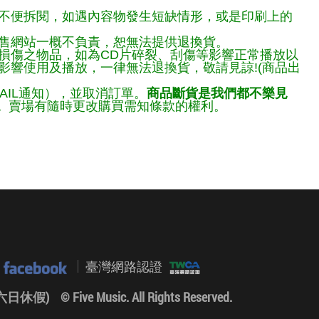
不便拆閱，如遇內容物發生短缺情形，或是印刷上的
售網站一概不負責，恕無法提供退換貨。
損傷之物品，如為CD片碎裂、刮傷等影響正常播放以
響使用及播放，一律無法退換貨，敬請見諒!(商品出
AIL通知），並取消訂單。
商品斷貨是我們都不樂見
。
賣場有隨時更改購買需知條款的權利。
臺灣網路認證
0 (六日休假)
© Five Music. All Rights Reserved.