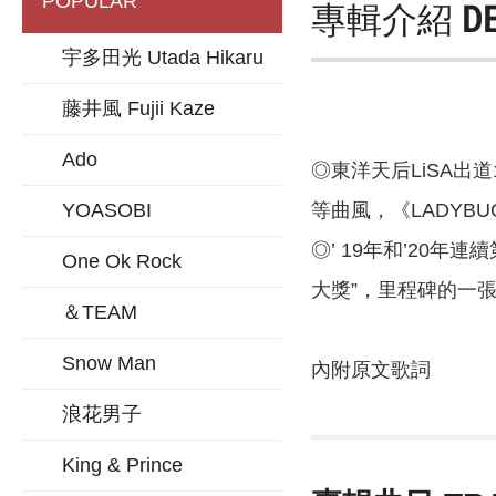
POPULAR
專輯介紹
D
宇多田光 Utada Hikaru
藤井風 Fujii Kaze
Ado
◎東洋天后LiSA出
等曲風，《LADYB
YOASOBI
◎’ 19年和’20
One Ok Rock
大獎”，里程碑的一
＆TEAM
Snow Man
內附原文歌詞
浪花男子
King & Prince