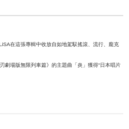
！LiSA在這張專輯中收放自如地駕馭搖滾、流行、龐克
鬼滅之刃劇場版無限列車篇》的主題曲「炎」獲得“日本唱片