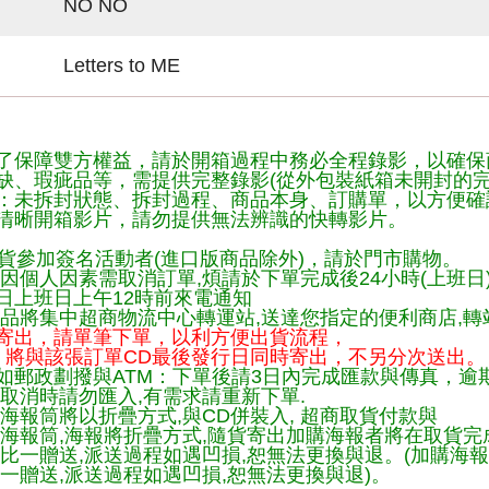
NO NO
Letters to ME
了保障雙方權益，請於開箱過程中務必全程錄影，以確保
缺、瑕疵品等，需提供完整錄影(從外包裝紙箱未開封的完
：未拆封狀態、拆封過程、商品本身、訂購單，以方便確
清晰開箱影片，請勿提供無法辨識的快轉影片。
貨參加簽名活動者(進口版商品除外)，請於門市購物。
因個人因素需取消訂單,煩請於下單完成後24小時(上班日
日上班日上午12時前來電通知
品將集中超商物流中心轉運站,送達您指定的便利商店,轉站
寄出，請單筆下單，以利方便出貨流程，
將與該張訂單CD最後發行日同時寄出，不另分次送出。
如郵政劃撥與ATM：下單後請3日內完成匯款與傳真，逾
取消時請勿匯入,有需求請重新下單.
海報筒將以折疊方式,與CD併裝入, 超商取貨付款與
購海報筒,海報將折疊方式,隨貨寄出加購海報者將在取貨
一比一贈送,派送過程如遇凹損,恕無法更換與退。(加購海
一贈送,派送過程如遇凹損,恕無法更換與退)。