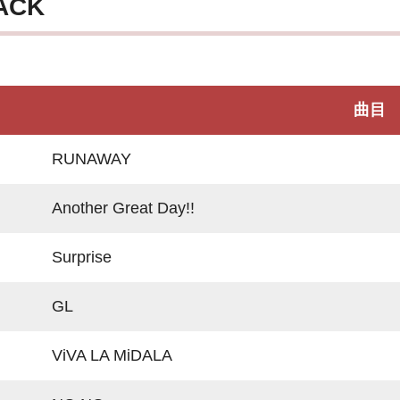
ACK
曲目
RUNAWAY
Another Great Day!!
Surprise
GL
ViVA LA MiDALA