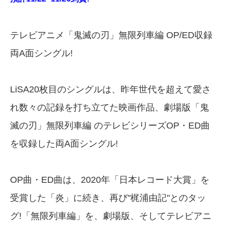
テレビアニメ「鬼滅の刃」無限列車編 OP/ED収録
両A面シングル!
LiSA20枚目のシングルは、昨年世代を超えて愛さ
れ数々の記録を打ち立てた映画作品、劇場版「鬼
滅の刃」無限列車編 のテレビシリーズOP・ED曲
を収録した両A面シングル!
OP曲・ED曲は、2020年「日本レコード大賞」を
受賞した「炎」に続き、再び"梶浦由記"とのタッ
グ!「無限列車編」を、劇場版、そしてテレビアニ