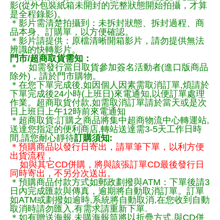
影(從外包裝紙箱未開封的完整狀態開始拍攝，才算
是全程錄影)。
＊影片需清楚拍攝到：未拆封狀態、拆封過程、商
品本身、訂購單，以方便確認。
＊影片請提供：原檔清晰開箱影片，請勿提供無法
辨識的快轉影片。
門市/超商取貨需知：
＊ 如需發行當日取貨參加簽名活動者(進口版商品
除外)，請於門市購物。
＊在您下單完成後,如因個人因素需取消訂單,煩請於
下單完成後24小時(上班日)來電通知,以便訂單處理
作業。超商取貨付款,如需取消訂單請於當天或是次
日上班日上午12時前來電通知
＊超商取貨:訂購之商品將集中超商物流中心轉運站,
送達您指定的便利商店,轉站送達需3-5天工作日時
間,請您耐心靜待
訂購須知:
＊預購商品以發行日寄出，請單筆下單，以利方便
出貨流程，
如與其它CD併購，將與該張訂單CD最後發行日
同時寄出，不另分次送出。
＊預購商品付款方式如郵政劃撥與ATM：下單後請3
日內完成匯款與傳真，逾期將自動取消訂單。訂單
如ATM或劃撥如逾時,系統將自動取消,在您收到自動
取消時請勿匯入,有需求請重新下單.
＊如有贈送海報,未購海報筒將以折疊方式,與CD併