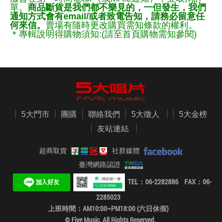
單。
商品斷貨是我們都不樂見的，一但發生，我們
通知方式會有email/或者致電告知，請務必留意任
何來信。
賣場有隨時更改購買需知條款的權利。
＊專輯說明得購物須知:(請至首頁購物需知參閱)
5大門市
團購
聯絡我們
5大徵人
5大金榜
友站連結
超商取貨
社群媒體
臺灣網路認證
TEL：06-2282886 FAX：06-
2285023
上班時間：AM10:00~PM18:00 (六日休假)
© Five Music. All Rights Reserved.