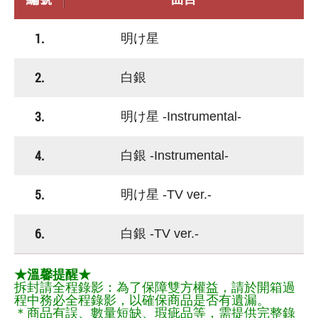
1.
明け星
2.
白銀
3.
明け星 -Instrumental-
4.
白銀 -Instrumental-
5.
明け星 -TV ver.-
6.
白銀 -TV ver.-
★溫馨提醒★
拆封請全程錄影：為了保障雙方權益，請於開箱過
程中務必全程錄影，以確保商品是否有遺漏。
＊商品有誤、數量短缺、瑕疵品等，需提供完整錄