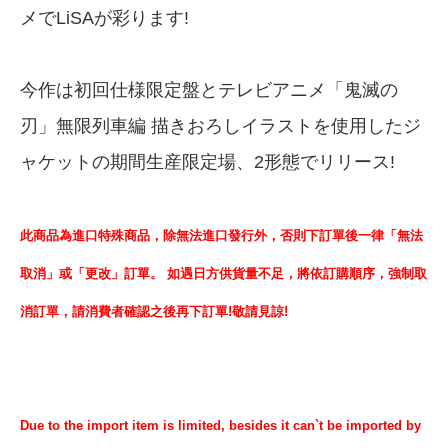
メでLiSAが彩ります!
今作は初回仕様限定盤とテレビアニメ「鬼滅の
刃」無限列車編 描きおろしイラストを使用したジ
ャケットの期間生産限定場、2形態でリリース!
此商品為進口特殊商品，除無法進口發行外，否則下訂單後一律「無法
取消」或「更改」訂單。 如遇日方供貨量不足，將依訂購順序，強制取
消訂單，請消費者確認之後再下訂單!敬請見諒!
Due to the import item is limited, besides it can`t be imported by