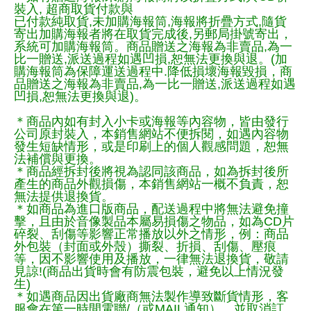
裝入, 超商取貨付款與
已付款純取貨,未加購海報筒,海報將折疊方式,隨貨
寄出加購海報者將在取貨完成後,另郵局掛號寄出，
系統可加購海報筒。商品贈送之海報為非賣品,為一
比一贈送,派送過程如遇凹損,恕無法更換與退。(加
購海報筒為保障運送過程中.降低損壞海報毀損，商
品贈送之海報為非賣品,為一比一贈送,派送過程如遇
凹損,恕無法更換與退)。
＊商品內如有封入小卡或海報等內容物，皆由發行
公司原封裝入，本銷售網站不便拆閱，如遇內容物
發生短缺情形，或是印刷上的個人觀感問題，恕無
法補償與更換。
＊商品經拆封後將視為認同該商品，如為拆封後所
產生的商品外觀損傷，本銷售網站一概不負責，恕
無法提供退換貨。
＊如商品為進口版商品，配送過程中將無法避免撞
擊，且由於音像製品本屬易損傷之物品，如為CD片
碎裂、刮傷等影響正常播放以外之情形，例：商品
外包裝（封面或外殼）撕裂、折損、刮傷、壓痕
等，因不影響使用及播放，一律無法退換貨，敬請
見諒!(商品出貨時會有防震包裝，避免以上情況發
生)
＊如遇商品因出貨廠商無法製作導致斷貨情形，客
服會在第一時間電聯/（或MAIL通知），並取消訂