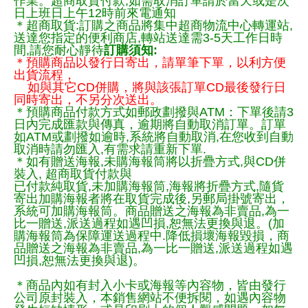
作業。超商取貨付款,如需取消訂單請於當天或是次
日上班日上午12時前來電通知
＊超商取貨:訂購之商品將集中超商物流中心轉運站,
送達您指定的便利商店,轉站送達需3-5天工作日時
間,請您耐心靜待
訂購須知:
＊預購商品以發行日寄出，請單筆下單，以利方便
出貨流程，
如與其它CD併購，將與該張訂單CD最後發行日
同時寄出，不另分次送出。
＊預購商品付款方式如郵政劃撥與ATM：下單後請3
日內完成匯款與傳真，逾期將自動取消訂單。訂單
如ATM或劃撥如逾時,系統將自動取消,在您收到自動
取消時請勿匯入,有需求請重新下單.
＊如有贈送海報,未購海報筒將以折疊方式,與CD併
裝入, 超商取貨付款與
已付款純取貨,未加購海報筒,海報將折疊方式,隨貨
寄出加購海報者將在取貨完成後,另郵局掛號寄出，
系統可加購海報筒。商品贈送之海報為非賣品,為一
比一贈送,派送過程如遇凹損,恕無法更換與退。(加
購海報筒為保障運送過程中.降低損壞海報毀損，商
品贈送之海報為非賣品,為一比一贈送,派送過程如遇
凹損,恕無法更換與退)。
＊商品內如有封入小卡或海報等內容物，皆由發行
公司原封裝入，本銷售網站不便拆閱，如遇內容物