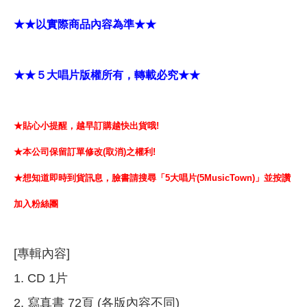
★★以實際商品內容為準★★
★★５大唱片版權所有，轉載必究★★
★貼心小提醒，越早訂購越快出貨哦!
★本公司保留訂單修改(取消)之權利!
★想知道即時到貨訊息，臉書請搜尋「5大唱片(5MusicTown)」並按讚
加入粉絲團
[專輯內容]
1. CD 1片
2. 寫真書 72頁 (各版內容不同)