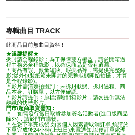
專輯曲目 TRACK
此商品目前無曲目資料 !
★溫馨提醒★
拆封請全程錄影：為了保障雙方權益，請於開箱過
程中務必全程錄影，以確保商品是否有遺漏。
＊商品有誤、數量短缺、瑕疵品等，需提供完整錄
影(從外包裝紙箱未開封的完整狀態開始拍攝，才算
是全程錄影)。
＊影片需清楚拍攝到：未拆封狀態、拆封過程、商
品本身、訂購單，以方便確認。
＊影片請提供：原檔清晰開箱影片，請勿提供無法
辨識的快轉影片。
門市/超商取貨需知：
＊ 如需發行當日取貨參加簽名活動者(進口版商品
除外)，請於門市購物。
＊在您下單完成後,如因個人因素需取消訂單,煩請於
下單完成後24小時(上班日)來電通知,以便訂單處理