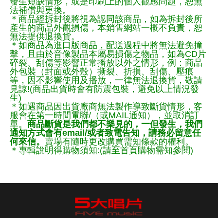
發生短缺情形，或是印刷上的個人觀感問題，恕無
法補償與更換。
＊商品經拆封後將視為認同該商品，如為拆封後所
產生的商品外觀損傷，本銷售網站一概不負責，恕
無法提供退換貨。
＊如商品為進口版商品，配送過程中將無法避免撞
擊，且由於音像製品本屬易損傷之物品，如為CD片
碎裂、刮傷等影響正常播放以外之情形，例：商品
外包裝（封面或外殼）撕裂、折損、刮傷、壓痕
等，因不影響使用及播放，一律無法退換貨，敬請
見諒!(商品出貨時會有防震包裝，避免以上情況發
生)
＊如遇商品因出貨廠商無法製作導致斷貨情形，客
服會在第一時間電聯/（或MAIL通知），並取消訂
單。
商品斷貨是我們都不樂見的，一但發生，我們
通知方式會有email/或者致電告知，請務必留意任
何來信。
賣場有隨時更改購買需知條款的權利。
＊專輯說明得購物須知:(請至首頁購物需知參閱)