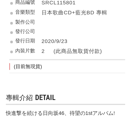
商品編號
SRCL115801
音樂類型
日本歌曲CD+藍光BD 專輯
製作公司
發行公司
發行日期
2020/9/23
內裝片數
2 (此商品無取貨付款)
(目前無現貨)
專輯介紹
DETAIL
快進撃を続ける日向坂46、待望の1stアルバム!