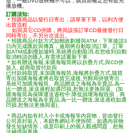
放，一般DVD放映機不可以，購買前確定您有藍光
播放機。
訂購須知:
＊預購商品以發行日寄出，請單筆下單，以利方便
出貨流程，
如與其它CD併購，將與該張訂單CD最後發行日
同時寄出，不另分次送出。
＊預購商品付款方式如郵政劃撥與ATM：下單後請3
日內完成匯款與傳真，逾期將自動取消訂單。訂單
如ATM或劃撥如逾時,系統將自動取消,在您收到自動
取消時請勿匯入,有需求請重新下單.
＊如有贈送海報,未購海報筒將以折疊方式,與CD併
裝入, 超商取貨付款與
已付款純取貨,未加購海報筒,海報將折疊方式,隨貨
寄出加購海報者將在取貨完成後,另郵局掛號寄出，
系統可加購海報筒。商品贈送之海報為非賣品,為一
比一贈送,派送過程如遇凹損,恕無法更換與退。(加
購海報筒為保障運送過程中.降低損壞海報毀損，商
品贈送之海報為非賣品,為一比一贈送,派送過程如遇
凹損,恕無法更換與退)。
＊商品內如有封入小卡或海報等內容物，皆由發行
公司原封裝入，本銷售網站不便拆閱，如遇內容物
發生短缺情形，或是印刷上的個人觀感問題，恕無
法補償與更換。