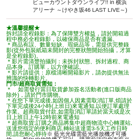
ビューカウントダウンライブ!! in 横浜
アリーナ ～けやき坂46 LAST LIVE～)
★溫馨提醒★
拆封請全程錄影：為了保障雙方權益，請於開箱過
程中務必全程錄影，以確保商品是否有遺漏。
＊商品有誤、數量短缺、瑕疵品等，需提供完整錄
影(從外包裝紙箱未開封的完整狀態開始拍攝，才算
是全程錄影)。
＊影片需清楚拍攝到：未拆封狀態、拆封過程、商
品本身、訂購單，以方便確認。
＊影片請提供：原檔清晰開箱影片，請勿提供無法
辨識的快轉影片。
門市/超商取貨需知：
＊ 如需發行當日取貨參加簽名活動者(進口版商品
除外)，請於門市購物。
＊在您下單完成後,如因個人因素需取消訂單,煩請於
下單完成後24小時(上班日)來電通知,以便訂單處理
作業。超商取貨付款,如需取消訂單請於當天或是次
日上班日上午12時前來電通知
＊超商取貨:訂購之商品將集中超商物流中心轉運站,
送達您指定的便利商店,轉站送達需3-5天工作日時
間,請您耐心靜待
※ 藍光光碟需藍光播放機才可播