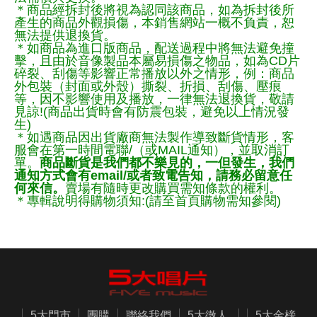
＊商品經拆封後將視為認同該商品，如為拆封後所
產生的商品外觀損傷，本銷售網站一概不負責，恕
無法提供退換貨。
＊如商品為進口版商品，配送過程中將無法避免撞
擊，且由於音像製品本屬易損傷之物品，如為CD片
碎裂、刮傷等影響正常播放以外之情形，例：商品
外包裝（封面或外殼）撕裂、折損、刮傷、壓痕
等，因不影響使用及播放，一律無法退換貨，敬請
見諒!(商品出貨時會有防震包裝，避免以上情況發
生)
＊如遇商品因出貨廠商無法製作導致斷貨情形，客
服會在第一時間電聯/（或MAIL通知），並取消訂
單。
商品斷貨是我們都不樂見的，一但發生，我們
通知方式會有email/或者致電告知，請務必留意任
何來信。
賣場有隨時更改購買需知條款的權利。
＊專輯說明得購物須知:(請至首頁購物需知參閱)
5大門市
團購
聯絡我們
5大徵人
5大金榜