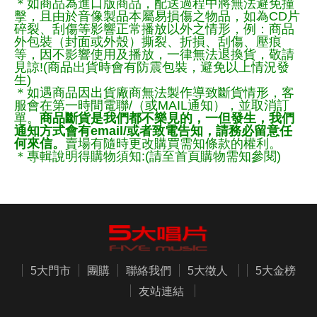
＊如商品為進口版商品，配送過程中將無法避免撞
擊，且由於音像製品本屬易損傷之物品，如為CD片
碎裂、刮傷等影響正常播放以外之情形，例：商品
外包裝（封面或外殼）撕裂、折損、刮傷、壓痕
等，因不影響使用及播放，一律無法退換貨，敬請
見諒!(商品出貨時會有防震包裝，避免以上情況發
生)
＊如遇商品因出貨廠商無法製作導致斷貨情形，客
服會在第一時間電聯/（或MAIL通知），並取消訂
單。
商品斷貨是我們都不樂見的，一但發生，我們
通知方式會有email/或者致電告知，請務必留意任
何來信。
賣場有隨時更改購買需知條款的權利。
＊專輯說明得購物須知:(請至首頁購物需知參閱)
5大門市
團購
聯絡我們
5大徵人
5大金榜
友站連結