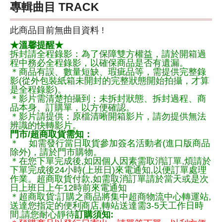
專輯曲目 TRACK
此商品目前無曲目資料 !
★溫馨提醒★
拆封請全程錄影：為了保障雙方權益，請於開箱過
程中務必全程錄影，以確保商品是否有遺漏。
＊商品有誤、數量短缺、瑕疵品等，需提供完整錄
影(從外包裝紙箱未開封的完整狀態開始拍攝，才算
是全程錄影)。
＊影片需清楚拍攝到：未拆封狀態、拆封過程、商
品本身、訂購單，以方便確認。
＊影片請提供：原檔清晰開箱影片，請勿提供無法
辨識的快轉影片。
門市/超商取貨需知：
＊ 如需發行當日取貨參加簽名活動者(進口版商品
除外)，請於門市購物。
＊在您下單完成後,如因個人因素需取消訂單,煩請於
下單完成後24小時(上班日)來電通知,以便訂單處理
作業。超商取貨付款,如需取消訂單請於當天或是次
日上班日上午12時前來電通知
＊超商取貨:訂購之商品將集中超商物流中心轉運站,
送達您指定的便利商店,轉站送達需3-5天工作日時
間,請您耐心靜待
訂購須知: