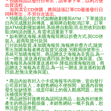
＊預購商品以發行日寄出，請單筆下單，以利方便
出貨流程，
如與其它CD併購，將與該張訂單CD最後發行日
同時寄出，不另分次送出。
＊預購商品付款方式如郵政劃撥與ATM：下單後請3
日內完成匯款與傳真，逾期將自動取消訂單。訂單
如ATM或劃撥如逾時,系統將自動取消,在您收到自動
取消時請勿匯入,有需求請重新下單.
＊如有贈送海報,未購海報筒將以折疊方式,與CD併
裝入, 超商取貨付款與
已付款純取貨,未加購海報筒,海報將折疊方式,隨貨
寄出加購海報者將在取貨完成後,另郵局掛號寄出，
系統可加購海報筒。商品贈送之海報為非賣品,為一
比一贈送,派送過程如遇凹損,恕無法更換與退。(加
購海報筒為保障運送過程中.降低損壞海報毀損，商
品贈送之海報為非賣品,為一比一贈送,派送過程如遇
凹損,恕無法更換與退)。
＊商品內如有封入小卡或海報等內容物，皆由發行
公司原封裝入，本銷售網站不便拆閱，如遇內容物
發生短缺情形，或是印刷上的個人觀感問題，恕無
法補償與更換。
＊商品經拆封後將視為認同該商品，如為拆封後所
產生的商品外觀損傷，本銷售網站一概不負責，恕
無法提供退換貨。