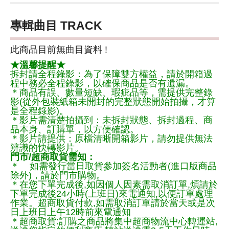
專輯曲目 TRACK
此商品目前無曲目資料 !
★溫馨提醒★
拆封請全程錄影：為了保障雙方權益，請於開箱過
程中務必全程錄影，以確保商品是否有遺漏。
＊商品有誤、數量短缺、瑕疵品等，需提供完整錄
影(從外包裝紙箱未開封的完整狀態開始拍攝，才算
是全程錄影)。
＊影片需清楚拍攝到：未拆封狀態、拆封過程、商
品本身、訂購單，以方便確認。
＊影片請提供：原檔清晰開箱影片，請勿提供無法
辨識的快轉影片。
門市/超商取貨需知：
＊ 如需發行當日取貨參加簽名活動者(進口版商品
除外)，請於門市購物。
＊在您下單完成後,如因個人因素需取消訂單,煩請於
下單完成後24小時(上班日)來電通知,以便訂單處理
作業。超商取貨付款,如需取消訂單請於當天或是次
日上班日上午12時前來電通知
＊超商取貨:訂購之商品將集中超商物流中心轉運站,