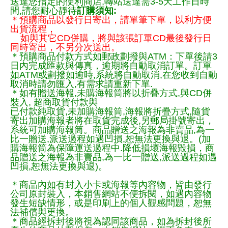
送達您指定的便利商店,轉站送達需3-5天工作日時
間,請您耐心靜待
訂購須知:
＊預購商品以發行日寄出，請單筆下單，以利方便
出貨流程，
如與其它CD併購，將與該張訂單CD最後發行日
同時寄出，不另分次送出。
＊預購商品付款方式如郵政劃撥與ATM：下單後請3
日內完成匯款與傳真，逾期將自動取消訂單。訂單
如ATM或劃撥如逾時,系統將自動取消,在您收到自動
取消時請勿匯入,有需求請重新下單.
＊如有贈送海報,未購海報筒將以折疊方式,與CD併
裝入, 超商取貨付款與
已付款純取貨,未加購海報筒,海報將折疊方式,隨貨
寄出加購海報者將在取貨完成後,另郵局掛號寄出，
系統可加購海報筒。商品贈送之海報為非賣品,為一
比一贈送,派送過程如遇凹損,恕無法更換與退。(加
購海報筒為保障運送過程中.降低損壞海報毀損，商
品贈送之海報為非賣品,為一比一贈送,派送過程如遇
凹損,恕無法更換與退)。
＊商品內如有封入小卡或海報等內容物，皆由發行
公司原封裝入，本銷售網站不便拆閱，如遇內容物
發生短缺情形，或是印刷上的個人觀感問題，恕無
法補償與更換。
＊商品經拆封後將視為認同該商品，如為拆封後所