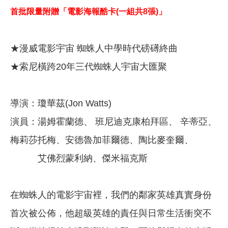
首批限量附贈「電影海報酷卡(一組共8張)」
★漫威電影宇宙 蜘蛛人中學時代磅礡終曲
★索尼橫跨20年三代蜘蛛人宇宙大匯聚
導演：瓊華茲(Jon Watts)
演員：湯姆霍蘭德、 班尼迪克康柏拜區、 辛蒂亞、
梅莉莎托梅、安德魯加菲爾德、陶比麥奎爾、
艾佛烈蒙利納、傑米福克斯
在蜘蛛人的電影宇宙裡，我們的鄰家英雄真實身份
首次被公佈，他超級英雄的責任與日常生活衝突不