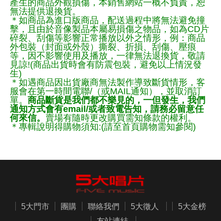
產生的商品外觀損傷，本銷售網站一概不負責，恕
無法提供退換貨。
＊如商品為進口版商品，配送過程中將無法避免撞
擊，且由於音像製品本屬易損傷之物品，如為CD片
碎裂、刮傷等影響正常播放以外之情形，例：商品
外包裝（封面或外殼）撕裂、折損、刮傷、壓痕
等，因不影響使用及播放，一律無法退換貨，敬請
見諒!(商品出貨時會有防震包裝，避免以上情況發
生)
＊如遇商品因出貨廠商無法製作導致斷貨情形，客
服會在第一時間電聯/（或MAIL通知），並取消訂
單。
商品斷貨是我們都不樂見的，一但發生，我們
通知方式會有email/或者致電告知，請務必留意任
何來信。
賣場有隨時更改購買需知條款的權利。
＊專輯說明得購物須知:(請至首頁購物需知參閱)
5大門市
團購
聯絡我們
5大徵人
5大金榜
友站連結