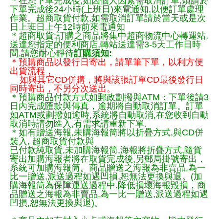
＊在您下單完成後,如因個人因素需取消訂單,煩請於
下單完成後24小時(上班日)來電通知,以便訂單處理
作業。超商取貨付款,如需取消訂單請於當天或是次
日上班日上午12時前來電通知
＊超商取貨:訂購之商品將集中超商物流中心轉運站,
送達您指定的便利商店,轉站送達需3-5天工作日時
間,請您耐心靜待
訂購須知:
＊預購商品以發行日寄出，請單筆下單，以利方便
出貨流程，
如與其它CD併購，將與該張訂單CD最後發行日
同時寄出，不另分次送出。
＊預購商品付款方式如郵政劃撥與ATM：下單後請3
日內完成匯款與傳真，逾期將自動取消訂單。訂單
如ATM或劃撥如逾時,系統將自動取消,在您收到自動
取消時請勿匯入,有需求請重新下單.
＊如有贈送海報,未購海報筒將以折疊方式,與CD併
裝入, 超商取貨付款與
已付款純取貨,未加購海報筒,海報將折疊方式,隨貨
寄出加購海報者將在取貨完成後,另郵局掛號寄出，
系統可加購海報筒。商品贈送之海報為非賣品,為一
比一贈送,派送過程如遇凹損,恕無法更換與退。(加
購海報筒為保障運送過程中.降低損壞海報毀損，商
品贈送之海報為非賣品,為一比一贈送,派送過程如遇
凹損,恕無法更換與退)。