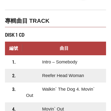
專輯曲目 TRACK
DISK 1 CD
編號
曲目
1.
Intro – Somebody
2.
Reefer Head Woman
3.
Walkin` The Dog 4. Movin`
Out
4.
Movin` Out