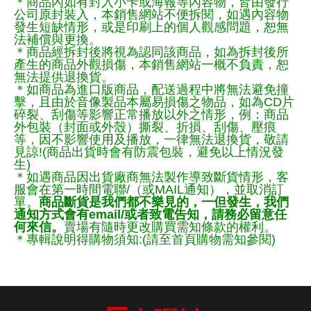
＊商品內如有封入小卡或海報等內容物，皆由發行
公司原封裝入，本銷售網站不便拆閱，如遇內容物
發生短缺情形，或是印刷上的個人觀感問題，恕無
法補償與更換。
＊商品經拆封後將視為認同該商品，如為拆封後所
產生的商品外觀損傷，本銷售網站一概不負責，恕
無法提供退換貨。
＊如商品為進口版商品，配送過程中將無法避免撞
擊，且由於音像製品本屬易損傷之物品，如為CD片
碎裂、刮傷等影響正常播放以外之情形，例：商品
外包裝（封面或外殼）撕裂、折損、刮傷、壓痕
等，因不影響使用及播放，一律無法退換貨，敬請
見諒!(商品出貨時會有防震包裝，避免以上情況發
生)
＊如遇商品因出貨廠商無法製作導致斷貨情形，客
服會在第一時間電聯/（或MAIL通知），並取消訂
單。
商品斷貨是我們都不樂見的，一但發生，我們
通知方式會有email/或者致電告知，請務必留意任
何來信。
賣場有隨時更改購買需知條款的權利。
＊專輯說明得購物須知:(請至首頁購物需知參閱)