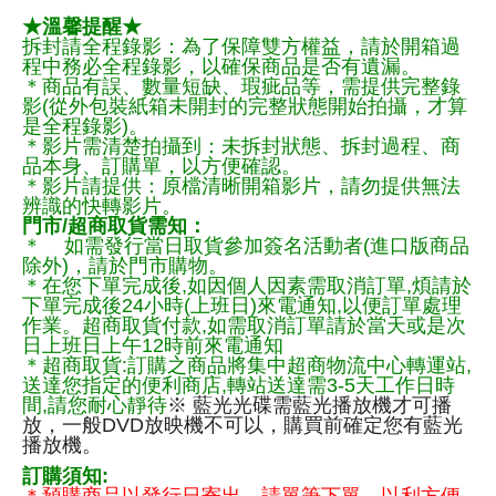
★溫馨提醒★
拆封請全程錄影：為了保障雙方權益，請於開箱過
程中務必全程錄影，以確保商品是否有遺漏。
＊商品有誤、數量短缺、瑕疵品等，需提供完整錄
影(從外包裝紙箱未開封的完整狀態開始拍攝，才算
是全程錄影)。
＊影片需清楚拍攝到：未拆封狀態、拆封過程、商
品本身、訂購單，以方便確認。
＊影片請提供：原檔清晰開箱影片，請勿提供無法
辨識的快轉影片。
門市/超商取貨需知：
＊ 如需發行當日取貨參加簽名活動者(進口版商品
除外)，請於門市購物。
＊在您下單完成後,如因個人因素需取消訂單,煩請於
下單完成後24小時(上班日)來電通知,以便訂單處理
作業。超商取貨付款,如需取消訂單請於當天或是次
日上班日上午12時前來電通知
＊超商取貨:訂購之商品將集中超商物流中心轉運站,
送達您指定的便利商店,轉站送達需3-5天工作日時
間,請您耐心靜待
※ 藍光光碟需藍光播放機才可播
放，一般DVD放映機不可以，購買前確定您有藍光
播放機。
訂購須知: