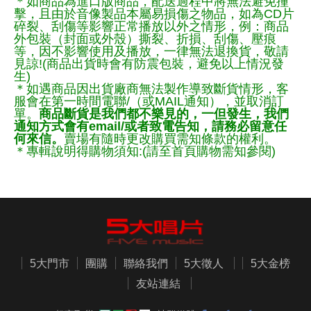
＊如商品為進口版商品，配送過程中將無法避免撞
擊，且由於音像製品本屬易損傷之物品，如為CD片
碎裂、刮傷等影響正常播放以外之情形，例：商品
外包裝（封面或外殼）撕裂、折損、刮傷、壓痕
等，因不影響使用及播放，一律無法退換貨，敬請
見諒!(商品出貨時會有防震包裝，避免以上情況發
生)
＊如遇商品因出貨廠商無法製作導致斷貨情形，客
服會在第一時間電聯/（或MAIL通知），並取消訂
單。
商品斷貨是我們都不樂見的，一但發生，我們
通知方式會有email/或者致電告知，請務必留意任
何來信。
賣場有隨時更改購買需知條款的權利。
＊專輯說明得購物須知:(請至首頁購物需知參閱)
5大門市
團購
聯絡我們
5大徵人
5大金榜
友站連結