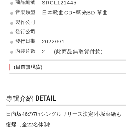
商品編號
SRCL121445
音樂類型
日本歌曲CD+藍光BD 單曲
製作公司
發行公司
發行日期
2022/6/1
內裝片數
2 (此商品無取貨付款)
(目前無現貨)
專輯介紹
DETAIL
日向坂46の7thシングルリリース決定!小坂菜緒も
復帰し全22名体制!