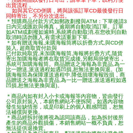
＊預購商品以發行日寄出，請單筆下單，以利方便
出貨流程，
如與其它CD併購，將與該張訂單CD最後發行日
同時寄出，不另分次送出。
＊預購商品付款方式如郵政劃撥與ATM：下單後請3
日內完成匯款與傳真，逾期將自動取消訂單。訂單
如ATM或劃撥如逾時,系統將自動取消,在您收到自動
取消時請勿匯入,有需求請重新下單.
＊如有贈送海報,未購海報筒將以折疊方式,與CD併
裝入, 超商取貨付款與
已付款純取貨,未加購海報筒,海報將折疊方式,隨貨
寄出加購海報者將在取貨完成後,另郵局掛號寄出，
系統可加購海報筒。商品贈送之海報為非賣品,為一
比一贈送,派送過程如遇凹損,恕無法更換與退。(加
購海報筒為保障運送過程中.降低損壞海報毀損，商
品贈送之海報為非賣品,為一比一贈送,派送過程如遇
凹損,恕無法更換與退)。
＊商品內如有封入小卡或海報等內容物，皆由發行
公司原封裝入，本銷售網站不便拆閱，如遇內容物
發生短缺情形，或是印刷上的個人觀感問題，恕無
法補償與更換。
＊商品經拆封後將視為認同該商品，如為拆封後所
產生的商品外觀損傷，本銷售網站一概不負責，恕
無法提供退換貨。