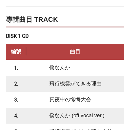
專輯曲目 TRACK
DISK 1 CD
編號
曲目
1.
僕なんか
2.
飛行機雲ができる理由
3.
真夜中の懺悔大会
4.
僕なんか (off vocal ver.)