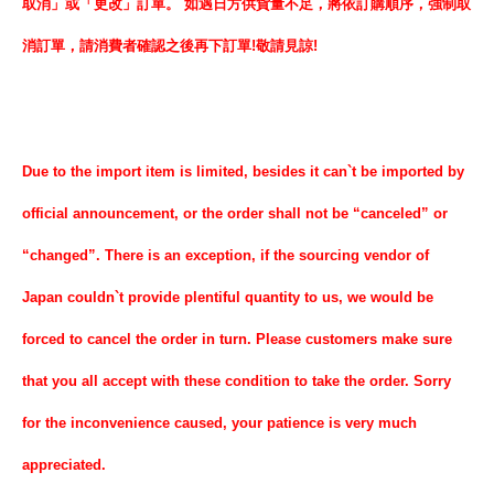
取消」或「更改」訂單。 如遇日方供貨量不足，將依訂購順序，強制取
消訂單，請消費者確認之後再下訂單!敬請見諒!
Due to the import item is limited, besides it can`t be imported by
official announcement, or the order shall not be “canceled” or
“changed”. There is an exception, if the sourcing vendor of
Japan couldn`t provide plentiful quantity to us, we would be
forced to cancel the order in turn. Please customers make sure
that you all accept with these condition to take the order. Sorry
for the inconvenience caused, your patience is very much
appreciated.