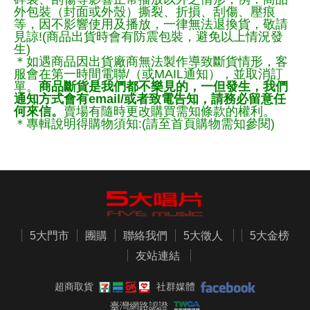
外包裝（封面或外殼）撕裂、折損、刮傷、壓痕
等，因不影響使用及播放，一律無法退換貨，敬請
見諒!(商品出貨時會有防震包裝，避免以上情況發
生)
＊如遇商品因出貨廠商無法製作導致斷貨情形，客
服會在第一時間電聯/（或MAIL通知），並取消訂
單。
商品斷貨是我們都不樂見的，一但發生，我們
通知方式會有email/或者致電告知，請務必留意任
何來信。
賣場有隨時更改購買需知條款的權利。
＊專輯說明得購物須知:(請至首頁購物需知參閱)
5大門市
團購
聯絡我們
5大徵人
5大金榜
友站連結
超商取貨
社群媒體
臺灣網路認證