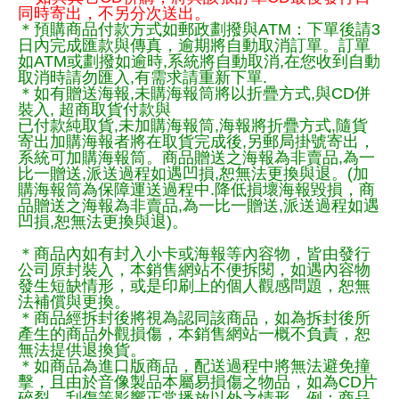
同時寄出，不另分次送出。
＊預購商品付款方式如郵政劃撥與ATM：下單後請3
日內完成匯款與傳真，逾期將自動取消訂單。訂單
如ATM或劃撥如逾時,系統將自動取消,在您收到自動
取消時請勿匯入,有需求請重新下單.
＊如有贈送海報,未購海報筒將以折疊方式,與CD併
裝入, 超商取貨付款與
已付款純取貨,未加購海報筒,海報將折疊方式,隨貨
寄出加購海報者將在取貨完成後,另郵局掛號寄出，
系統可加購海報筒。商品贈送之海報為非賣品,為一
比一贈送,派送過程如遇凹損,恕無法更換與退。(加
購海報筒為保障運送過程中.降低損壞海報毀損，商
品贈送之海報為非賣品,為一比一贈送,派送過程如遇
凹損,恕無法更換與退)。
＊商品內如有封入小卡或海報等內容物，皆由發行
公司原封裝入，本銷售網站不便拆閱，如遇內容物
發生短缺情形，或是印刷上的個人觀感問題，恕無
法補償與更換。
＊商品經拆封後將視為認同該商品，如為拆封後所
產生的商品外觀損傷，本銷售網站一概不負責，恕
無法提供退換貨。
＊如商品為進口版商品，配送過程中將無法避免撞
擊，且由於音像製品本屬易損傷之物品，如為CD片
碎裂、刮傷等影響正常播放以外之情形，例：商品