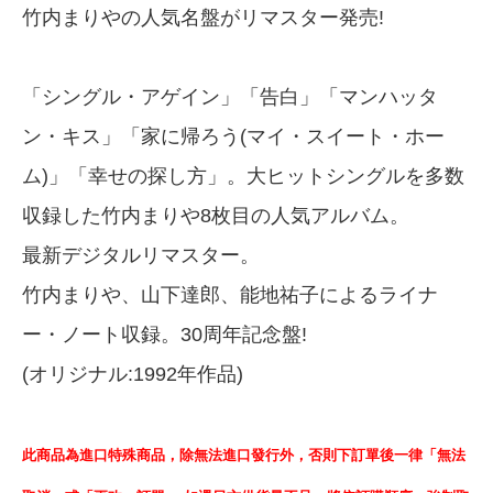
竹内まりやの人気名盤がリマスター発売!
「シングル・アゲイン」「告白」「マンハッタ
ン・キス」「家に帰ろう(マイ・スイート・ホー
ム)」「幸せの探し方」。大ヒットシングルを多数
収録した竹内まりや8枚目の人気アルバム。
最新デジタルリマスター。
竹内まりや、山下達郎、能地祐子によるライナ
ー・ノート収録。30周年記念盤!
(オリジナル:1992年作品)
此商品為進口特殊商品，除無法進口發行外，否則下訂單後一律「無法