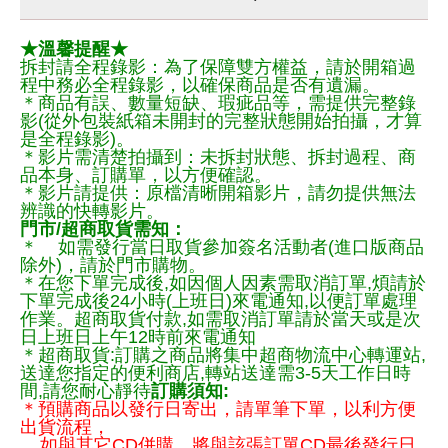
★溫馨提醒★
拆封請全程錄影：為了保障雙方權益，請於開箱過
程中務必全程錄影，以確保商品是否有遺漏。
＊商品有誤、數量短缺、瑕疵品等，需提供完整錄
影(從外包裝紙箱未開封的完整狀態開始拍攝，才算
是全程錄影)。
＊影片需清楚拍攝到：未拆封狀態、拆封過程、商
品本身、訂購單，以方便確認。
＊影片請提供：原檔清晰開箱影片，請勿提供無法
辨識的快轉影片。
門市/超商取貨需知：
＊ 如需發行當日取貨參加簽名活動者(進口版商品
除外)，請於門市購物。
＊在您下單完成後,如因個人因素需取消訂單,煩請於
下單完成後24小時(上班日)來電通知,以便訂單處理
作業。超商取貨付款,如需取消訂單請於當天或是次
日上班日上午12時前來電通知
＊超商取貨:訂購之商品將集中超商物流中心轉運站,
送達您指定的便利商店,轉站送達需3-5天工作日時
間,請您耐心靜待
訂購須知:
＊預購商品以發行日寄出，請單筆下單，以利方便
出貨流程，
如與其它CD併購，將與該張訂單CD最後發行日