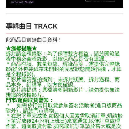
專輯曲目 TRACK
此商品目前無曲目資料 !
★溫馨提醒★
拆封請全程錄影：為了保障雙方權益，請於開箱過
程中務必全程錄影，以確保商品是否有遺漏。
＊商品有誤、數量短缺、瑕疵品等，需提供完整錄
影(從外包裝紙箱未開封的完整狀態開始拍攝，才算
是全程錄影)。
＊影片需清楚拍攝到：未拆封狀態、拆封過程、商
品本身、訂購單，以方便確認。
＊影片請提供：原檔清晰開箱影片，請勿提供無法
辨識的快轉影片。
門市/超商取貨需知：
＊ 如需發行當日取貨參加簽名活動者(進口版商品
除外)，請於門市購物。
＊在您下單完成後,如因個人因素需取消訂單,煩請於
下單完成後24小時(上班日)來電通知,以便訂單處理
作業。超商取貨付款,如需取消訂單請於當天或是次