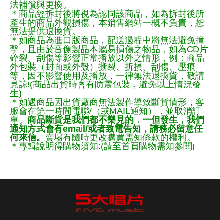
法補償與更換。
＊商品經拆封後將視為認同該商品，如為拆封後所
產生的商品外觀損傷，本銷售網站一概不負責，恕
無法提供退換貨。
＊如商品為進口版商品，配送過程中將無法避免撞
擊，且由於音像製品本屬易損傷之物品，如為CD片
碎裂、刮傷等影響正常播放以外之情形，例：商品
外包裝（封面或外殼）撕裂、折損、刮傷、壓痕
等，因不影響使用及播放，一律無法退換貨，敬請
見諒!(商品出貨時會有防震包裝，避免以上情況發
生)
＊如遇商品因出貨廠商無法製作導致斷貨情形，客
服會在第一時間電聯/（或MAIL通知），並取消訂
單。
商品斷貨是我們都不樂見的，一但發生，我們
通知方式會有email/或者致電告知，請務必留意任
何來信。
賣場有隨時更改購買需知條款的權利。
＊專輯說明得購物須知:(請至首頁購物需知參閱)