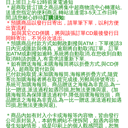
日上班日上午12時前來電通知
＊超商取貨:訂購之商品將集中超商物流中心轉運站,
送達您指定的便利商店,轉站送達需3-5天工作日時
間,請您耐心靜待
訂購須知:
＊預購商品以發行日寄出，請單筆下單，以利方便
出貨流程，
如與其它CD併購，將與該張訂單CD最後發行日
同時寄出，不另分次送出。
＊預購商品付款方式如郵政劃撥與ATM：下單後請3
日內完成匯款與傳真，逾期將自動取消訂單。訂單
如ATM或劃撥如逾時,系統將自動取消,在您收到自動
取消時請勿匯入,有需求請重新下單.
＊如有贈送海報,未購海報筒將以折疊方式,與CD併
裝入, 超商取貨付款與
已付款純取貨,未加購海報筒,海報將折疊方式,隨貨
寄出加購海報者將在取貨完成後,另郵局掛號寄出，
系統可加購海報筒。商品贈送之海報為非賣品,為一
比一贈送,派送過程如遇凹損,恕無法更換與退。(加
購海報筒為保障運送過程中.降低損壞海報毀損，商
品贈送之海報為非賣品,為一比一贈送,派送過程如遇
凹損,恕無法更換與退)。
＊商品內如有封入小卡或海報等內容物，皆由發行
公司原封裝入，本銷售網站不便拆閱，如遇內容物
發生短缺情形，或是印刷上的個人觀感問題，恕無