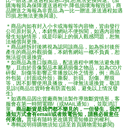
比一贈送,派送過程如遇凹損,恕無法更換與退。(加
購海報筒為保障運送過程中.降低損壞海報毀損，商
品贈送之海報為非賣品,為一比一贈送,派送過程如遇
凹損,恕無法更換與退)。
＊商品內如有封入小卡或海報等內容物，皆由發行
公司原封裝入，本銷售網站不便拆閱，如遇內容物
發生短缺情形，或是印刷上的個人觀感問題，恕無
法補償與更換。
＊商品經拆封後將視為認同該商品，如為拆封後所
產生的商品外觀損傷，本銷售網站一概不負責，恕
無法提供退換貨。
＊如商品為進口版商品，配送過程中將無法避免撞
擊，且由於音像製品本屬易損傷之物品，如為CD片
碎裂、刮傷等影響正常播放以外之情形，例：商品
外包裝（封面或外殼）撕裂、折損、刮傷、壓痕
等，因不影響使用及播放，一律無法退換貨，敬請
見諒!(商品出貨時會有防震包裝，避免以上情況發
生)
＊如遇商品因出貨廠商無法製作導致斷貨情形，客
服會在第一時間電聯/（或MAIL通知），並取消訂
單。
商品斷貨是我們都不樂見的，一但發生，我們
通知方式會有email/或者致電告知，請務必留意任
何來信。
賣場有隨時更改購買需知條款的權利。
＊專輯說明得購物須知:(請至首頁購物需知參閱)