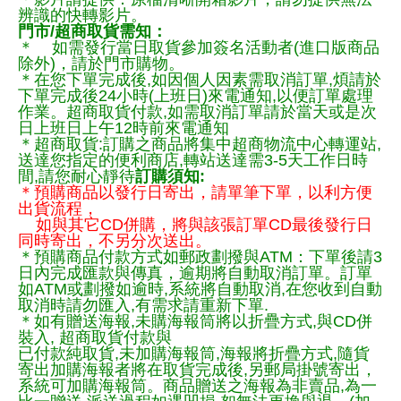
辨識的快轉影片。
門市/超商取貨需知：
＊ 如需發行當日取貨參加簽名活動者(進口版商品
除外)，請於門市購物。
＊在您下單完成後,如因個人因素需取消訂單,煩請於
下單完成後24小時(上班日)來電通知,以便訂單處理
作業。超商取貨付款,如需取消訂單請於當天或是次
日上班日上午12時前來電通知
＊超商取貨:訂購之商品將集中超商物流中心轉運站,
送達您指定的便利商店,轉站送達需3-5天工作日時
間,請您耐心靜待
訂購須知:
＊預購商品以發行日寄出，請單筆下單，以利方便
出貨流程，
如與其它CD併購，將與該張訂單CD最後發行日
同時寄出，不另分次送出。
＊預購商品付款方式如郵政劃撥與ATM：下單後請3
日內完成匯款與傳真，逾期將自動取消訂單。訂單
如ATM或劃撥如逾時,系統將自動取消,在您收到自動
取消時請勿匯入,有需求請重新下單.
＊如有贈送海報,未購海報筒將以折疊方式,與CD併
裝入, 超商取貨付款與
已付款純取貨,未加購海報筒,海報將折疊方式,隨貨
寄出加購海報者將在取貨完成後,另郵局掛號寄出，
系統可加購海報筒。商品贈送之海報為非賣品,為一