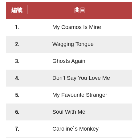
編號
曲目
1.
My Cosmos Is Mine
2.
Wagging Tongue
3.
Ghosts Again
4.
Don’t Say You Love Me
5.
My Favourite Stranger
6.
Soul With Me
7.
Caroline`s Monkey