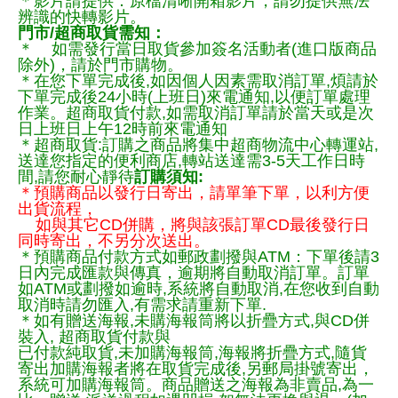
＊影片請提供：原檔清晰開箱影片，請勿提供無法
辨識的快轉影片。
門市/超商取貨需知：
＊ 如需發行當日取貨參加簽名活動者(進口版商品
除外)，請於門市購物。
＊在您下單完成後,如因個人因素需取消訂單,煩請於
下單完成後24小時(上班日)來電通知,以便訂單處理
作業。超商取貨付款,如需取消訂單請於當天或是次
日上班日上午12時前來電通知
＊超商取貨:訂購之商品將集中超商物流中心轉運站,
送達您指定的便利商店,轉站送達需3-5天工作日時
間,請您耐心靜待
訂購須知:
＊預購商品以發行日寄出，請單筆下單，以利方便
出貨流程，
如與其它CD併購，將與該張訂單CD最後發行日
同時寄出，不另分次送出。
＊預購商品付款方式如郵政劃撥與ATM：下單後請3
日內完成匯款與傳真，逾期將自動取消訂單。訂單
如ATM或劃撥如逾時,系統將自動取消,在您收到自動
取消時請勿匯入,有需求請重新下單.
＊如有贈送海報,未購海報筒將以折疊方式,與CD併
裝入, 超商取貨付款與
已付款純取貨,未加購海報筒,海報將折疊方式,隨貨
寄出加購海報者將在取貨完成後,另郵局掛號寄出，
系統可加購海報筒。商品贈送之海報為非賣品,為一