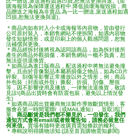
比一贈送,派送過程如遇凹損,恕無法更換與退。(加
購海報筒為保障運送過程中.降低損壞海報毀損，商
品贈送之海報為非賣品,為一比一贈送,派送過程如遇
凹損,恕無法更換與退)。
＊商品內如有封入小卡或海報等內容物，皆由發行
公司原封裝入，本銷售網站不便拆閱，如遇內容物
發生短缺情形，或是印刷上的個人觀感問題，恕無
法補償與更換。
＊商品經拆封後將視為認同該商品，如為拆封後所
產生的商品外觀損傷，本銷售網站一概不負責，恕
無法提供退換貨。
＊如商品為進口版商品，配送過程中將無法避免撞
擊，且由於音像製品本屬易損傷之物品，如為CD片
碎裂、刮傷等影響正常播放以外之情形，例：商品
外包裝（封面或外殼）撕裂、折損、刮傷、壓痕
等，因不影響使用及播放，一律無法退換貨，敬請
見諒!(商品出貨時會有防震包裝，避免以上情況發
生)
＊如遇商品因出貨廠商無法製作導致斷貨情形，客
服會在第一時間電聯/（或MAIL通知），並取消訂
單。
商品斷貨是我們都不樂見的，一但發生，我們
通知方式會有email/或者致電告知，請務必留意任
何來信。
賣場有隨時更改購買需知條款的權利。
＊專輯說明得購物須知:(請至首頁購物需知參閱)