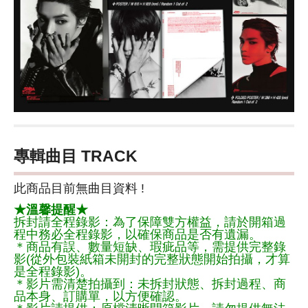
專輯曲目 TRACK
此商品目前無曲目資料 !
★溫馨提醒★
拆封請全程錄影：為了保障雙方權益，請於開箱過
程中務必全程錄影，以確保商品是否有遺漏。
＊商品有誤、數量短缺、瑕疵品等，需提供完整錄
影(從外包裝紙箱未開封的完整狀態開始拍攝，才算
是全程錄影)。
＊影片需清楚拍攝到：未拆封狀態、拆封過程、商
品本身、訂購單，以方便確認。