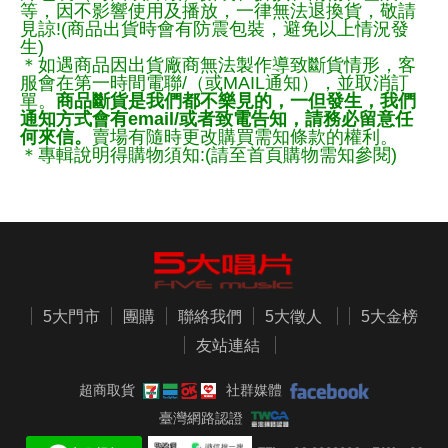
等，因不影響使用及播放，一律無法退換貨，敬請
見諒!(商品出貨時會有防震包裝，避免以上情況發
生)
＊如遇商品因出貨廠商無法製作導致斷貨情形，客
服會在第一時間電聯/（或MAIL通知），並取消訂
單。
商品斷貨是我們都不樂見的，一但發生，我們
通知方式會有email/或者致電告知，請務必留意任
何來信。
賣場有隨時更改購買需知條款的權利。
＊專輯說明得購物須知:(請至首頁購物需知參閱)
5大門市
團購
聯絡我們
5大徵人
5大金榜
友站連結
超商取貨
社群媒體
臺灣網路認證