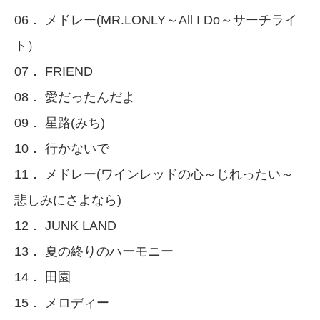
06． メドレー(MR.LONLY～All I Do～サーチライ
ト）
07． FRIEND
08． 愛だったんだよ
09． 星路(みち)
10． 行かないで
11． メドレー(ワインレッドの心～じれったい～
悲しみにさよなら)
12． JUNK LAND
13． 夏の終りのハーモニー
14． 田園
15． メロディー