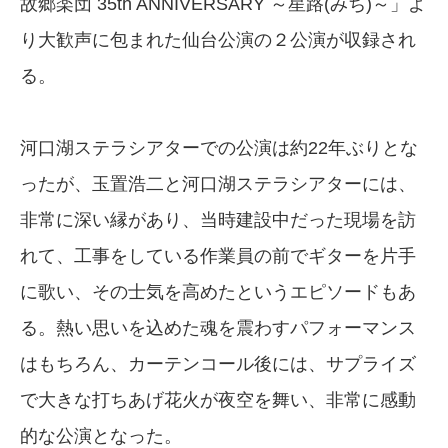
故郷楽団 35th ANNIVERSARY ～星路(みち)～」よ
り大歓声に包まれた仙台公演の２公演が収録され
る。
河口湖ステラシアターでの公演は約22年ぶりとな
ったが、玉置浩二と河口湖ステラシアターには、
非常に深い縁があり、当時建設中だった現場を訪
れて、工事をしている作業員の前でギターを片手
に歌い、その士気を高めたというエピソードもあ
る。熱い思いを込めた魂を震わすパフォーマンス
はもちろん、カーテンコール後には、サプライズ
で大きな打ちあげ花火が夜空を舞い、非常に感動
的な公演となった。