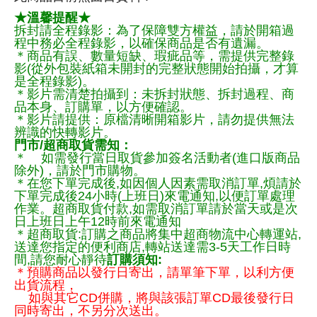
★溫馨提醒★
拆封請全程錄影：為了保障雙方權益，請於開箱過
程中務必全程錄影，以確保商品是否有遺漏。
＊商品有誤、數量短缺、瑕疵品等，需提供完整錄
影(從外包裝紙箱未開封的完整狀態開始拍攝，才算
是全程錄影)。
＊影片需清楚拍攝到：未拆封狀態、拆封過程、商
品本身、訂購單，以方便確認。
＊影片請提供：原檔清晰開箱影片，請勿提供無法
辨識的快轉影片。
門市/超商取貨需知：
＊ 如需發行當日取貨參加簽名活動者(進口版商品
除外)，請於門市購物。
＊在您下單完成後,如因個人因素需取消訂單,煩請於
下單完成後24小時(上班日)來電通知,以便訂單處理
作業。超商取貨付款,如需取消訂單請於當天或是次
日上班日上午12時前來電通知
＊超商取貨:訂購之商品將集中超商物流中心轉運站,
送達您指定的便利商店,轉站送達需3-5天工作日時
間,請您耐心靜待
訂購須知:
＊預購商品以發行日寄出，請單筆下單，以利方便
出貨流程，
如與其它CD併購，將與該張訂單CD最後發行日
同時寄出，不另分次送出。