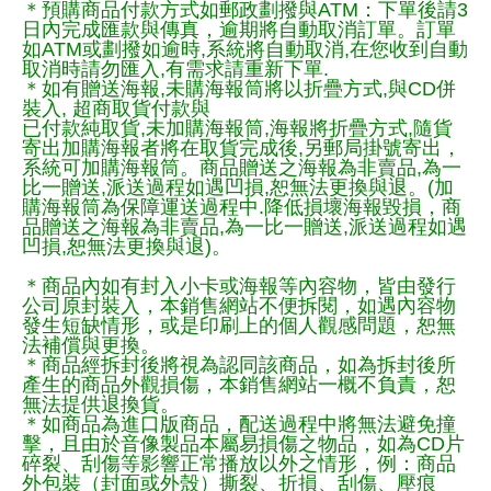
＊預購商品付款方式如郵政劃撥與ATM：下單後請3
日內完成匯款與傳真，逾期將自動取消訂單。訂單
如ATM或劃撥如逾時,系統將自動取消,在您收到自動
取消時請勿匯入,有需求請重新下單.
＊如有贈送海報,未購海報筒將以折疊方式,與CD併
裝入, 超商取貨付款與
已付款純取貨,未加購海報筒,海報將折疊方式,隨貨
寄出加購海報者將在取貨完成後,另郵局掛號寄出，
系統可加購海報筒。商品贈送之海報為非賣品,為一
比一贈送,派送過程如遇凹損,恕無法更換與退。(加
購海報筒為保障運送過程中.降低損壞海報毀損，商
品贈送之海報為非賣品,為一比一贈送,派送過程如遇
凹損,恕無法更換與退)。
＊商品內如有封入小卡或海報等內容物，皆由發行
公司原封裝入，本銷售網站不便拆閱，如遇內容物
發生短缺情形，或是印刷上的個人觀感問題，恕無
法補償與更換。
＊商品經拆封後將視為認同該商品，如為拆封後所
產生的商品外觀損傷，本銷售網站一概不負責，恕
無法提供退換貨。
＊如商品為進口版商品，配送過程中將無法避免撞
擊，且由於音像製品本屬易損傷之物品，如為CD片
碎裂、刮傷等影響正常播放以外之情形，例：商品
外包裝（封面或外殼）撕裂、折損、刮傷、壓痕