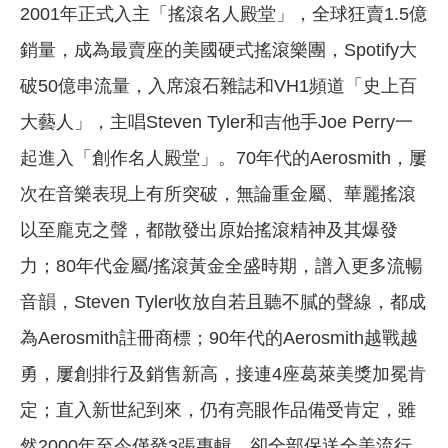
2001年正式入主「搖滾名人殿堂」，全球狂賣1.5億
銷量，成為最賣座的美國硬式搖滾樂團，Spotify大
破50億串流量，入席滾石雜誌和VH1頻道「史上百
大藝人」，主唱Steven Tyler和吉他手Joe Perry一
起進入「創作名人殿堂」。70年代的Aerosmith，屢
次在音樂表現上有所突破，無論重金屬、華麗搖滾
以至龐克之聲，都散發出原始搖滾精神及其爆發
力；80年代金屬/搖滾黃金全盛時期，譜入更多流暢
音韻，Steven Tyler收放自若且聽不膩的聲線，都成
為Aerosmith註冊商標；90年代的Aerosmith越戰越
勇，屢創排行及銷售新高，接連4座葛萊美獎加冕肯
定；直入新世紀到來，仍有亮眼作品備受肯定，雖
然2000年至今僅發3張專輯，卻全部保送全美流行