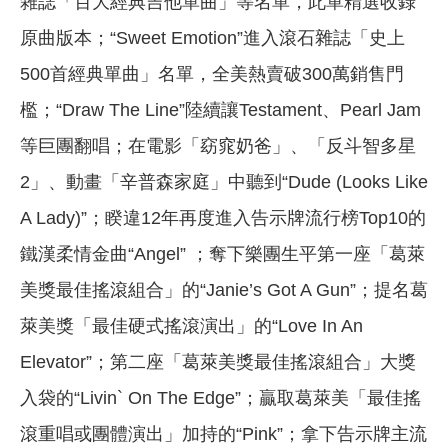
雜誌「百大經典吉他單曲」等名單，此單精選收錄
原曲版本；“Sweet Emotion”進入滾石雜誌「史上
500首經典單曲」名單，全美熱賣破300萬銷售門
檻；“Draw The Line”陸續讓Testament、Pearl Jam
等巨團翻唱；在電影「窈窕奶爸」、「反斗智多星
2」、動畫「辛普森家庭」中聽到“Dude (Looks Like
A Lady)”；睽違12年再度進入告示牌流行榜Top10的
鐵漢柔情金曲“Angel” ；奪下樂團生平第一座「葛萊
美獎最佳搖滾組合」的“Janie’s Got A Gun”；提名葛
萊美獎「最佳硬式搖滾演出」的“Love In An
Elevator”；第二座「葛萊美獎最佳搖滾組合」大獎
入袋的“Livin` On The Edge”；贏取葛萊美「最佳搖
滾重唱或團體演出」加持的“Pink”；拿下告示牌主流