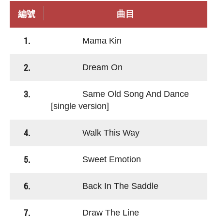
編號
曲目
1.
Mama Kin
2.
Dream On
3.
Same Old Song And Dance
[single version]
4.
Walk This Way
5.
Sweet Emotion
6.
Back In The Saddle
7.
Draw The Line