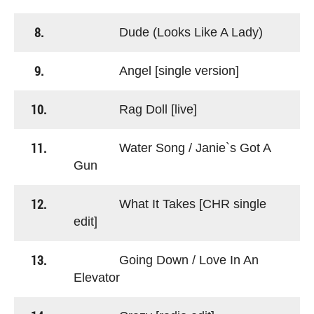
8.
Dude (Looks Like A Lady)
9.
Angel [single version]
10.
Rag Doll [live]
11.
Water Song / Janie`s Got A
Gun
12.
What It Takes [CHR single
edit]
13.
Going Down / Love In An
Elevator