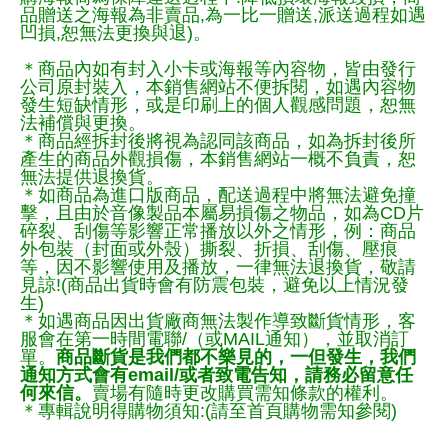
品贈送之海報為非賣品,為一比一贈送,派送過程如遇
凹損,恕無法更換與退)。
＊商品內如有封入小卡或海報等內容物，皆由發行
公司原封裝入，本銷售網站不便拆閱，如遇內容物
發生短缺情形，或是印刷上的個人觀感問題，恕無
法補償與更換。
＊商品經拆封後將視為認同該商品，如為拆封後所
產生的商品外觀損傷，本銷售網站一概不負責，恕
無法提供退換貨。
＊如商品為進口版商品，配送過程中將無法避免撞
擊，且由於音像製品本屬易損傷之物品，如為CD片
碎裂、刮傷等影響正常播放以外之情形，例：商品
外包裝（封面或外殼）撕裂、折損、刮傷、壓痕
等，因不影響使用及播放，一律無法退換貨，敬請
見諒!(商品出貨時會有防震包裝，避免以上情況發
生)
＊如遇商品因出貨廠商無法製作導致斷貨情形，客
服會在第一時間電聯/（或MAIL通知），並取消訂
單。
商品斷貨是我們都不樂見的，一但發生，我們
通知方式會有email/或者致電告知，請務必留意任
何來信。
賣場有隨時更改購買需知條款的權利。
＊專輯說明得購物須知:(請至首頁購物需知參閱)