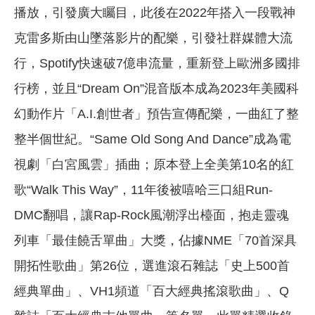
播放，引發廣大矚目，此後在2022年搭入一段戰神
克雷多斯由山墜落影片的配樂，引發社群媒體大流
行，Spotify快速破7億串流量，重新登上歐洲多國排
行榜，並且“Dream On”混音版本成為2023年美國科
幻動作片「A.I.創世者」預告宣傳配樂，一曲紅了整
整半個世紀。“Same Old Song And Dance”成為電
視劇「白宮風雲」插曲；原本登上全美第10名的紅
歌“Walk This Way”，11年後被嘻哈三口組Run-
DMC翻唱，讓Rap-Rock風潮浮出檯面，抱走靈魂
列車「最佳饒舌單曲」大獎，佔據NME「70首深具
開拓性歌曲」第26位，選進滾石雜誌「史上500首
經典單曲」、VH1頻道「百大經典搖滾歌曲」、Q