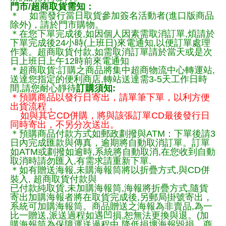
門市/超商取貨需知：
＊ 如需發行當日取貨參加簽名活動者(進口版商品
除外)，請於門市購物。
＊在您下單完成後,如因個人因素需取消訂單,煩請於
下單完成後24小時(上班日)來電通知,以便訂單處理
作業。超商取貨付款,如需取消訂單請於當天或是次
日上班日上午12時前來電通知
＊超商取貨:訂購之商品將集中超商物流中心轉運站,
送達您指定的便利商店,轉站送達需3-5天工作日時
間,請您耐心靜待
訂購須知:
＊預購商品以發行日寄出，請單筆下單，以利方便
出貨流程，
如與其它CD併購，將與該張訂單CD最後發行日
同時寄出，不另分次送出。
＊預購商品付款方式如郵政劃撥與ATM：下單後請3
日內完成匯款與傳真，逾期將自動取消訂單。訂單
如ATM或劃撥如逾時,系統將自動取消,在您收到自動
取消時請勿匯入,有需求請重新下單.
＊如有贈送海報,未購海報筒將以折疊方式,與CD併
裝入, 超商取貨付款與
已付款純取貨,未加購海報筒,海報將折疊方式,隨貨
寄出加購海報者將在取貨完成後,另郵局掛號寄出，
系統可加購海報筒。商品贈送之海報為非賣品,為一
比一贈送,派送過程如遇凹損,恕無法更換與退。(加
購海報筒為保障運送過程中.降低損壞海報毀損，商