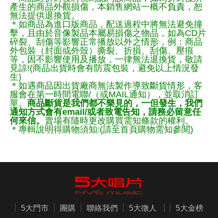
產生的商品外觀損傷，本銷售網站一概不負責，恕
無法提供退換貨。
＊如商品為進口版商品，配送過程中將無法避免撞
擊，且由於音像製品本屬易損傷之物品，如為CD片
碎裂、刮傷等影響正常播放以外之情形，例：商品
外包裝（封面或外殼）撕裂、折損、刮傷、壓痕
等，因不影響使用及播放，一律無法退換貨，敬請
見諒!(商品出貨時會有防震包裝，避免以上情況發
生)
＊如遇商品因出貨廠商無法製作導致斷貨情形，客
服會在第一時間電聯/（或MAIL通知），並取消訂
單。
商品斷貨是我們都不樂見的，一但發生，我們
通知方式會有email/或者致電告知，請務必留意任
何來信。
賣場有隨時更改購買需知條款的權利。
＊專輯說明得購物須知:(請至首頁購物需知參閱)
5大門市
團購
聯絡我們
5大徵人
5大金榜