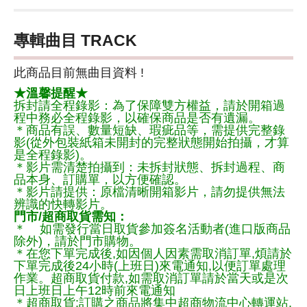
專輯曲目 TRACK
此商品目前無曲目資料 !
★溫馨提醒★
拆封請全程錄影：為了保障雙方權益，請於開箱過
程中務必全程錄影，以確保商品是否有遺漏。
＊商品有誤、數量短缺、瑕疵品等，需提供完整錄
影(從外包裝紙箱未開封的完整狀態開始拍攝，才算
是全程錄影)。
＊影片需清楚拍攝到：未拆封狀態、拆封過程、商
品本身、訂購單，以方便確認。
＊影片請提供：原檔清晰開箱影片，請勿提供無法
辨識的快轉影片。
門市/超商取貨需知：
＊ 如需發行當日取貨參加簽名活動者(進口版商品
除外)，請於門市購物。
＊在您下單完成後,如因個人因素需取消訂單,煩請於
下單完成後24小時(上班日)來電通知,以便訂單處理
作業。超商取貨付款,如需取消訂單請於當天或是次
日上班日上午12時前來電通知
＊超商取貨:訂購之商品將集中超商物流中心轉運站,