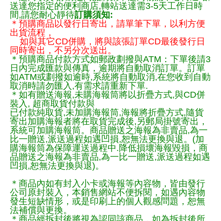
送達您指定的便利商店,轉站送達需3-5天工作日時
間,請您耐心靜待
訂購須知:
＊預購商品以發行日寄出，請單筆下單，以利方便
出貨流程，
如與其它CD併購，將與該張訂單CD最後發行日
同時寄出，不另分次送出。
＊預購商品付款方式如郵政劃撥與ATM：下單後請3
日內完成匯款與傳真，逾期將自動取消訂單。訂單
如ATM或劃撥如逾時,系統將自動取消,在您收到自動
取消時請勿匯入,有需求請重新下單.
＊如有贈送海報,未購海報筒將以折疊方式,與CD併
裝入, 超商取貨付款與
已付款純取貨,未加購海報筒,海報將折疊方式,隨貨
寄出加購海報者將在取貨完成後,另郵局掛號寄出，
系統可加購海報筒。商品贈送之海報為非賣品,為一
比一贈送,派送過程如遇凹損,恕無法更換與退。(加
購海報筒為保障運送過程中.降低損壞海報毀損，商
品贈送之海報為非賣品,為一比一贈送,派送過程如遇
凹損,恕無法更換與退)。
＊商品內如有封入小卡或海報等內容物，皆由發行
公司原封裝入，本銷售網站不便拆閱，如遇內容物
發生短缺情形，或是印刷上的個人觀感問題，恕無
法補償與更換。
＊商品經拆封後將視為認同該商品，如為拆封後所