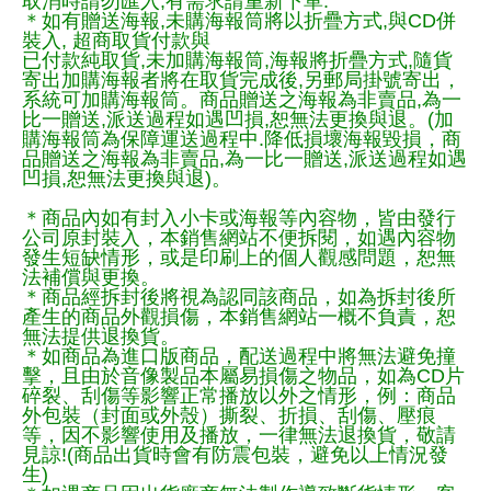
取消時請勿匯入,有需求請重新下單.
＊如有贈送海報,未購海報筒將以折疊方式,與CD併
裝入, 超商取貨付款與
已付款純取貨,未加購海報筒,海報將折疊方式,隨貨
寄出加購海報者將在取貨完成後,另郵局掛號寄出，
系統可加購海報筒。商品贈送之海報為非賣品,為一
比一贈送,派送過程如遇凹損,恕無法更換與退。(加
購海報筒為保障運送過程中.降低損壞海報毀損，商
品贈送之海報為非賣品,為一比一贈送,派送過程如遇
凹損,恕無法更換與退)。
＊商品內如有封入小卡或海報等內容物，皆由發行
公司原封裝入，本銷售網站不便拆閱，如遇內容物
發生短缺情形，或是印刷上的個人觀感問題，恕無
法補償與更換。
＊商品經拆封後將視為認同該商品，如為拆封後所
產生的商品外觀損傷，本銷售網站一概不負責，恕
無法提供退換貨。
＊如商品為進口版商品，配送過程中將無法避免撞
擊，且由於音像製品本屬易損傷之物品，如為CD片
碎裂、刮傷等影響正常播放以外之情形，例：商品
外包裝（封面或外殼）撕裂、折損、刮傷、壓痕
等，因不影響使用及播放，一律無法退換貨，敬請
見諒!(商品出貨時會有防震包裝，避免以上情況發
生)