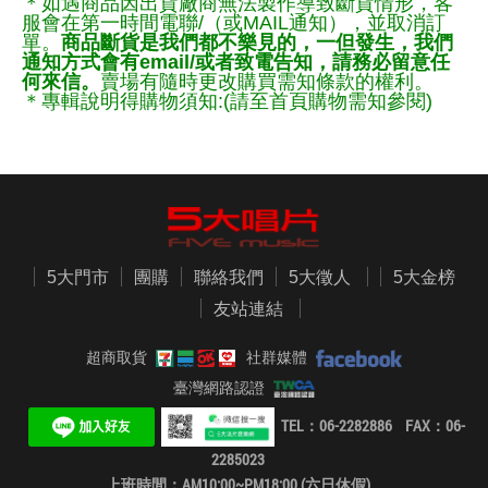
＊如遇商品因出貨廠商無法製作導致斷貨情形，客
服會在第一時間電聯/（或MAIL通知），並取消訂
單。
商品斷貨是我們都不樂見的，一但發生，我們
通知方式會有email/或者致電告知，請務必留意任
何來信。
賣場有隨時更改購買需知條款的權利。
＊專輯說明得購物須知:(請至首頁購物需知參閱)
5大門市
團購
聯絡我們
5大徵人
5大金榜
友站連結
超商取貨
社群媒體
臺灣網路認證
TEL：06-2282886 FAX：06-
2285023
上班時間：AM10:00~PM18:00 (六日休假)