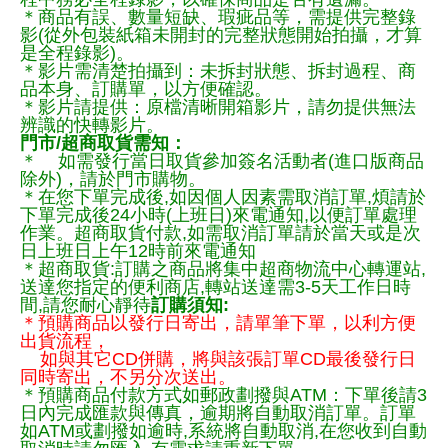
＊商品有誤、數量短缺、瑕疵品等，需提供完整錄
影(從外包裝紙箱未開封的完整狀態開始拍攝，才算
是全程錄影)。
＊影片需清楚拍攝到：未拆封狀態、拆封過程、商
品本身、訂購單，以方便確認。
＊影片請提供：原檔清晰開箱影片，請勿提供無法
辨識的快轉影片。
門市/超商取貨需知：
＊ 如需發行當日取貨參加簽名活動者(進口版商品
除外)，請於門市購物。
＊在您下單完成後,如因個人因素需取消訂單,煩請於
下單完成後24小時(上班日)來電通知,以便訂單處理
作業。超商取貨付款,如需取消訂單請於當天或是次
日上班日上午12時前來電通知
＊超商取貨:訂購之商品將集中超商物流中心轉運站,
送達您指定的便利商店,轉站送達需3-5天工作日時
間,請您耐心靜待
訂購須知:
＊預購商品以發行日寄出，請單筆下單，以利方便
出貨流程，
如與其它CD併購，將與該張訂單CD最後發行日
同時寄出，不另分次送出。
＊預購商品付款方式如郵政劃撥與ATM：下單後請3
日內完成匯款與傳真，逾期將自動取消訂單。訂單
如ATM或劃撥如逾時,系統將自動取消,在您收到自動