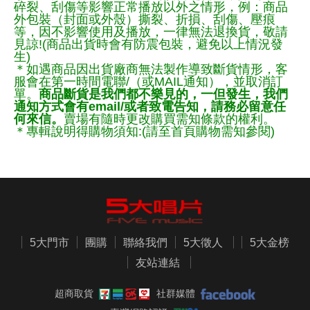
碎裂、刮傷等影響正常播放以外之情形，例：商品
外包裝（封面或外殼）撕裂、折損、刮傷、壓痕
等，因不影響使用及播放，一律無法退換貨，敬請
見諒!(商品出貨時會有防震包裝，避免以上情況發
生)
＊如遇商品因出貨廠商無法製作導致斷貨情形，客
服會在第一時間電聯/（或MAIL通知），並取消訂
單。
商品斷貨是我們都不樂見的，一但發生，我們
通知方式會有email/或者致電告知，請務必留意任
何來信。
賣場有隨時更改購買需知條款的權利。
＊專輯說明得購物須知:(請至首頁購物需知參閱)
5大門市
團購
聯絡我們
5大徵人
5大金榜
友站連結
超商取貨
社群媒體