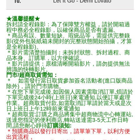
10.
Let It Go - Demi Lovato
★溫馨提醒★
拆封請全程錄影：為了保障雙方權益，請於開箱過
程中務必全程錄影，以確保商品是否有遺漏。
＊商品有誤、數量短缺、瑕疵品等，需提供完整錄
影(從外包裝紙箱未開封的完整狀態開始拍攝，才算
是全程錄影)。
＊影片需清楚拍攝到：未拆封狀態、拆封過程、商
品本身、訂購單，以方便確認。
＊影片請提供：原檔清晰開箱影片，請勿提供無法
辨識的快轉影片。
門市/超商取貨需知：
＊ 如需發行當日取貨參加簽名活動者(進口版商品
除外)，請於門市購物。
＊在您下單完成後,如因個人因素需取消訂單,煩請於
下單完成後24小時(上班日)來電通知,以便訂單處理
作業。超商取貨付款,如需取消訂單請於當天或是次
日上班日上午12時前來電通知
＊超商取貨:訂購之商品將集中超商物流中心轉運站,
送達您指定的便利商店,轉站送達需3-5天工作日時
間,請您耐心靜待
訂購須知:
＊預購商品以發行日寄出，請單筆下單，以利方便
出貨流程，