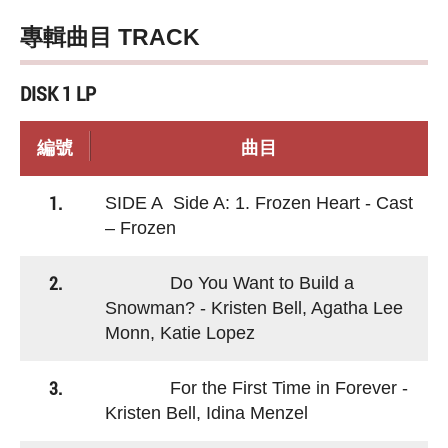
專輯曲目 TRACK
DISK 1 LP
編號
曲目
1.
SIDE A Side A: 1. Frozen Heart - Cast
– Frozen
2.
Do You Want to Build a
Snowman? - Kristen Bell, Agatha Lee
Monn, Katie Lopez
3.
For the First Time in Forever -
Kristen Bell, Idina Menzel