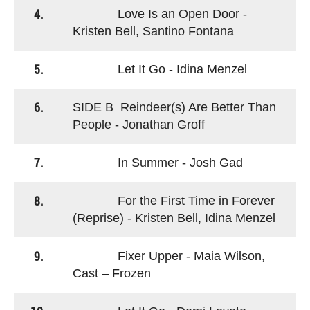
4.
Love Is an Open Door -
Kristen Bell, Santino Fontana
5.
Let It Go - Idina Menzel
6.
SIDE B Reindeer(s) Are Better Than
People - Jonathan Groff
7.
In Summer - Josh Gad
8.
For the First Time in Forever
(Reprise) - Kristen Bell, Idina Menzel
9.
Fixer Upper - Maia Wilson,
Cast – Frozen