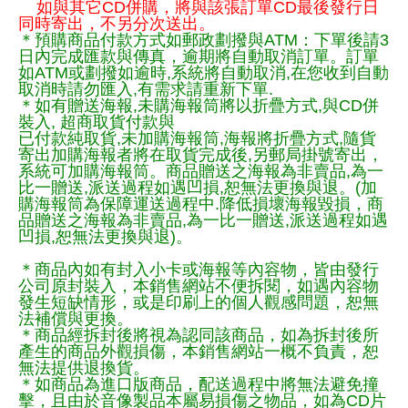
如與其它CD併購，將與該張訂單CD最後發行日
同時寄出，不另分次送出。
＊預購商品付款方式如郵政劃撥與ATM：下單後請3
日內完成匯款與傳真，逾期將自動取消訂單。訂單
如ATM或劃撥如逾時,系統將自動取消,在您收到自動
取消時請勿匯入,有需求請重新下單.
＊如有贈送海報,未購海報筒將以折疊方式,與CD併
裝入, 超商取貨付款與
已付款純取貨,未加購海報筒,海報將折疊方式,隨貨
寄出加購海報者將在取貨完成後,另郵局掛號寄出，
系統可加購海報筒。商品贈送之海報為非賣品,為一
比一贈送,派送過程如遇凹損,恕無法更換與退。(加
購海報筒為保障運送過程中.降低損壞海報毀損，商
品贈送之海報為非賣品,為一比一贈送,派送過程如遇
凹損,恕無法更換與退)。
＊商品內如有封入小卡或海報等內容物，皆由發行
公司原封裝入，本銷售網站不便拆閱，如遇內容物
發生短缺情形，或是印刷上的個人觀感問題，恕無
法補償與更換。
＊商品經拆封後將視為認同該商品，如為拆封後所
產生的商品外觀損傷，本銷售網站一概不負責，恕
無法提供退換貨。
＊如商品為進口版商品，配送過程中將無法避免撞
擊，且由於音像製品本屬易損傷之物品，如為CD片