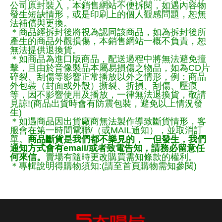
公司原封裝入，本銷售網站不便拆閱，如遇內容物
發生短缺情形，或是印刷上的個人觀感問題，恕無
法補償與更換。
＊商品經拆封後將視為認同該商品，如為拆封後所
產生的商品外觀損傷，本銷售網站一概不負責，恕
無法提供退換貨。
＊如商品為進口版商品，配送過程中將無法避免撞
擊，且由於音像製品本屬易損傷之物品，如為CD片
碎裂、刮傷等影響正常播放以外之情形，例：商品
外包裝（封面或外殼）撕裂、折損、刮傷、壓痕
等，因不影響使用及播放，一律無法退換貨，敬請
見諒!(商品出貨時會有防震包裝，避免以上情況發
生)
＊如遇商品因出貨廠商無法製作導致斷貨情形，客
服會在第一時間電聯/（或MAIL通知），並取消訂
單。
商品斷貨是我們都不樂見的，一但發生，我們
通知方式會有email/或者致電告知，請務必留意任
何來信。
賣場有隨時更改購買需知條款的權利。
＊專輯說明得購物須知:(請至首頁購物需知參閱)