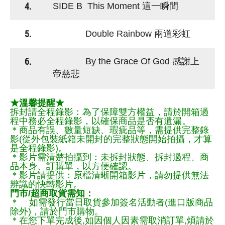
4.
SIDE B This Moment 這一瞬間
5.
Double Rainbow 兩道彩虹
6.
By the Grace Of God 感謝上
帝慈悲
★溫馨提醒★
拆封請全程錄影：為了保障雙方權益，請於開箱過
程中務必全程錄影，以確保商品是否有遺漏。
＊商品有誤、數量短缺、瑕疵品等，需提供完整錄
影(從外包裝紙箱未開封的完整狀態開始拍攝，才算
是全程錄影)。
＊影片需清楚拍攝到：未拆封狀態、拆封過程、商
品本身、訂購單，以方便確認。
＊影片請提供：原檔清晰開箱影片，請勿提供無法
辨識的快轉影片。
門市/超商取貨需知：
＊ 如需發行當日取貨參加簽名活動者(進口版商品
除外)，請於門市購物。
＊在您下單完成後,如因個人因素需取消訂單,煩請於