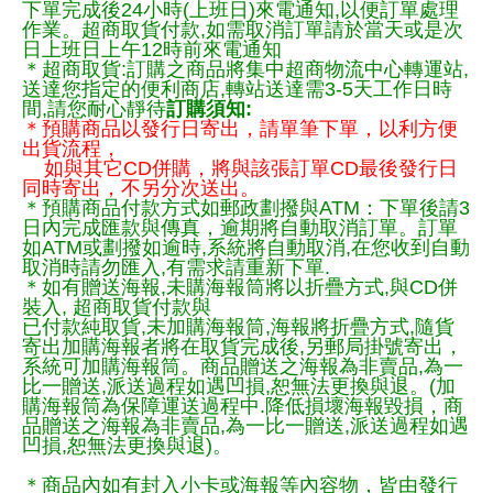
下單完成後24小時(上班日)來電通知,以便訂單處理
作業。超商取貨付款,如需取消訂單請於當天或是次
日上班日上午12時前來電通知
＊超商取貨:訂購之商品將集中超商物流中心轉運站,
送達您指定的便利商店,轉站送達需3-5天工作日時
間,請您耐心靜待
訂購須知:
＊預購商品以發行日寄出，請單筆下單，以利方便
出貨流程，
如與其它CD併購，將與該張訂單CD最後發行日
同時寄出，不另分次送出。
＊預購商品付款方式如郵政劃撥與ATM：下單後請3
日內完成匯款與傳真，逾期將自動取消訂單。訂單
如ATM或劃撥如逾時,系統將自動取消,在您收到自動
取消時請勿匯入,有需求請重新下單.
＊如有贈送海報,未購海報筒將以折疊方式,與CD併
裝入, 超商取貨付款與
已付款純取貨,未加購海報筒,海報將折疊方式,隨貨
寄出加購海報者將在取貨完成後,另郵局掛號寄出，
系統可加購海報筒。商品贈送之海報為非賣品,為一
比一贈送,派送過程如遇凹損,恕無法更換與退。(加
購海報筒為保障運送過程中.降低損壞海報毀損，商
品贈送之海報為非賣品,為一比一贈送,派送過程如遇
凹損,恕無法更換與退)。
＊商品內如有封入小卡或海報等內容物，皆由發行