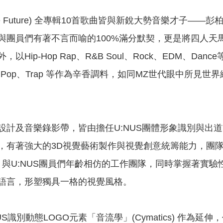
 The Future) 全專輯10首歌曲皆與新銳大勢音樂才子——彭
與團員們有著不言而喻的100%滿分默契，更是將四人天
以Hip-Hop Rap、R&B Soul、Rock、EDM、
n、90’s Pop、Trap 等作為辛香調料，如同MZ世代
設計及音樂錄影帶，皆由擔任U:NUS團體形象識別與出道
整合打造，有著強大的3D視覺藝術製作與視覺創意統籌能力，
。與U:NUS團員們年齡相仿的工作團隊，同時掌握著實
語言，形塑獨具一格的視覺風格。
US識別動態LOGO元素「音流學」(Cymatics) 作