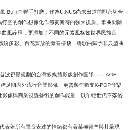
柏邑 Boiii P 聯手打磨，作為U:NUS尚未出道前即密切合
馬行空的創作想像化作節奏音符的強大後盾。歌曲間除
Dance等曲風詮釋，更添加了不同的元素風格如世界民族音
眼中所見世界繽紛多彩、百花齊放的青春樣貌，將歌曲賦予非典型曲
首波視覺規劃的台灣多媒體影像創作團隊—— AGE
團隊跨足國內外流行音樂影像、更曾製作數支K-POP音樂
驗性影像與商業視覺藝術的創作能量，以年輕世代不落俗
為延伸，代表著所有聲音表達的情緒都有著某種頻率與其呈現