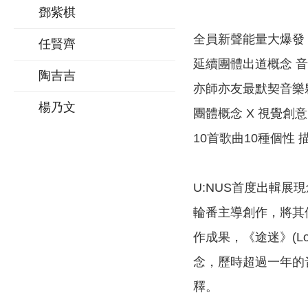
鄧紫棋
全員新聲能量大爆發
任賢齊
延續團體出道概念 
陶吉吉
亦師亦友最默契音樂夥伴 
楊乃文
團體概念 X 視覺創意
10首歌曲10種個性
U:NUS首度出輯
輪番主導創作，將其個
作成果，《途迷》(Lost 
念，歷時超過一年的
釋。