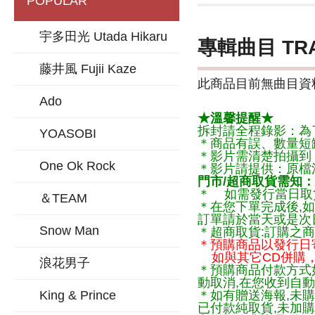
POPULAR
宇多田光 Utada Hikaru
專輯曲目 TR
藤井風 Fujii Kaze
此商品目前無曲目資料
Ado
★溫馨提醒★
拆封請全程錄影：為
YOASOBI
＊商品有誤、數量短
＊影片需清楚拍攝到
One Ok Rock
＊影片請提供：原檔
門市/超商取貨需知：
＊ 如需發行當日取
＆TEAM
＊在您下單完成後,如
訂單請於當天或是次
Snow Man
＊超商取貨:訂購之商
＊預購商品以發行日
如與其它CD併購，
浪花男子
＊預購商品付款方式
動取消,在您收到自動
King & Prince
＊如有贈送海報,未購
已付款純取貨,未加