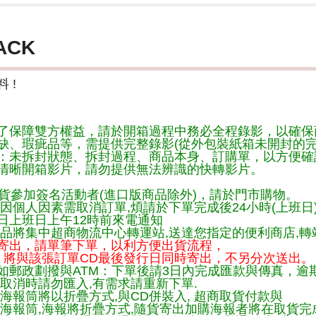
ACK
 !
了保障雙方權益，請於開箱過程中務必全程錄影，以確保
缺、瑕疵品等，需提供完整錄影(從外包裝紙箱未開封的完
：未拆封狀態、拆封過程、商品本身、訂購單，以方便確
清晰開箱影片，請勿提供無法辨識的快轉影片。
貨參加簽名活動者(進口版商品除外)，請於門市購物。
因個人因素需取消訂單,煩請於下單完成後24小時(上班日
日上班日上午12時前來電通知
品將集中超商物流中心轉運站,送達您指定的便利商店,轉站
寄出，請單筆下單，以利方便出貨流程，
將與該張訂單CD最後發行日同時寄出，不另分次送出。
如郵政劃撥與ATM：下單後請3日內完成匯款與傳真，逾
取消時請勿匯入,有需求請重新下單.
海報筒將以折疊方式,與CD併裝入, 超商取貨付款與
購海報筒,海報將折疊方式,隨貨寄出加購海報者將在取貨