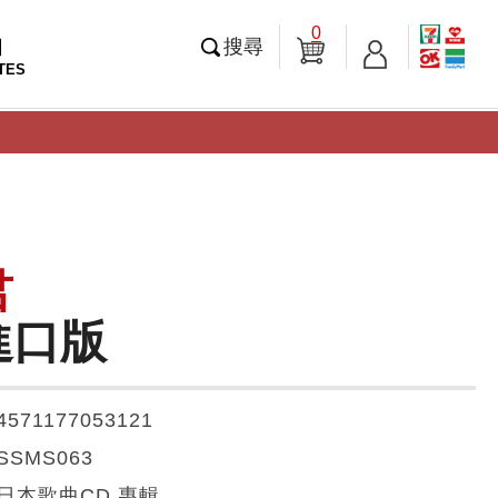
0
知
搜尋
TES
君
進口版
4571177053121
SSMS063
日本歌曲CD 專輯