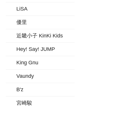
LiSA
優里
近畿小子 KinKi Kids
Hey! Say! JUMP
King Gnu
Vaundy
B'z
宮崎駿