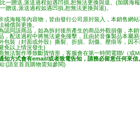
一比一贈送,派送過程如遇凹損,恕無法更換與退。(加購海
一贈送,派送過程如遇凹損,恕無法更換與退)。
卡或海報等內容物，皆由發行公司原封裝入，本銷售網站
法補償與更換。
為認同該商品，如為拆封後所產生的商品外觀損傷，本銷
品，配送過程中將無法避免撞擊，且由於音像製品本屬易
外包裝（封面或外殼）撕裂、折損、刮傷、壓痕等，因不影
避免以上情況發生)
商無法製作導致斷貨情形，客服會在第一時間電聯/（或M
知方式會有email/或者致電告知，請務必留意任何來信
:(請至首頁購物需知參閱)