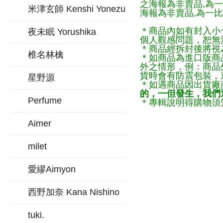
之海報為非賣品,為
米津玄師 Kenshi Yonezu
海報為非賣品,為一比
＊商品內如有封入小
夜未眠 Yorushika
個人觀感問題，恕無
＊商品經拆封後將視
椎名林檎
＊如商品為進口版商
外之情形，例：商品
貨時會有防震包裝，
星野源
＊如遇商品因出貨廠
的，一但發生，我們通
Perfume
＊專輯說明得購物須知
Aimer
milet
愛繆Aimyon
西野加奈 Kana Nishino
tuki.