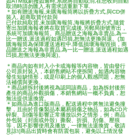
如ATM或劃撥如逾時,系統將自動取消,在您收到自動
取消時請勿匯入,有需求請重新下單.
＊如有贈送海報,未購海報筒將以折疊方式,與CD併
裝入, 超商取貨付款與
已付款純取貨,未加購海報筒,海報將折疊方式,隨貨
寄出加購海報者將在取貨完成後,另郵局掛號寄出，
系統可加購海報筒。商品贈送之海報為非賣品,為一
比一贈送,派送過程如遇凹損,恕無法更換與退。(加
購海報筒為保障運送過程中.降低損壞海報毀損，商
品贈送之海報為非賣品,為一比一贈送,派送過程如遇
凹損,恕無法更換與退)。
＊商品內如有封入小卡或海報等內容物，皆由發行
公司原封裝入，本銷售網站不便拆閱，如遇內容物
發生短缺情形，或是印刷上的個人觀感問題，恕無
法補償與更換。
＊商品經拆封後將視為認同該商品，如為拆封後所
產生的商品外觀損傷，本銷售網站一概不負責，恕
無法提供退換貨。
＊如商品為進口版商品，配送過程中將無法避免撞
擊，且由於音像製品本屬易損傷之物品，如為CD片
碎裂、刮傷等影響正常播放以外之情形，例：商品
外包裝（封面或外殼）撕裂、折損、刮傷、壓痕
等，因不影響使用及播放，一律無法退換貨，敬請
見諒!(商品出貨時會有防震包裝，避免以上情況發