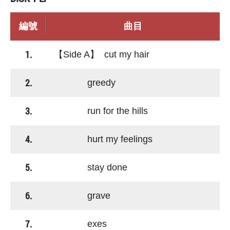
編號
曲目
1.
【Side A】 cut my hair
2.
greedy
3.
run for the hills
4.
hurt my feelings
5.
stay done
6.
grave
7.
exes