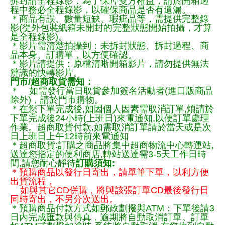
拆封請全程錄影：為了保障雙方權益，請於開箱過
程中務必全程錄影，以確保商品是否有遺漏。
＊商品有誤、數量短缺、瑕疵品等，需提供完整錄
影(從外包裝紙箱未開封的完整狀態開始拍攝，才算
是全程錄影)。
＊影片需清楚拍攝到：未拆封狀態、拆封過程、商
品本身、訂購單，以方便確認。
＊影片請提供：原檔清晰開箱影片，請勿提供無法
辨識的快轉影片。
門市/超商取貨需知：
＊ 如需發行當日取貨參加簽名活動者(進口版商品
除外)，請於門市購物。
＊在您下單完成後,如因個人因素需取消訂單,煩請於
下單完成後24小時(上班日)來電通知,以便訂單處理
作業。超商取貨付款,如需取消訂單請於當天或是次
日上班日上午12時前來電通知
＊超商取貨:訂購之商品將集中超商物流中心轉運站,
送達您指定的便利商店,轉站送達需3-5天工作日時
間,請您耐心靜待
訂購須知:
＊預購商品以發行日寄出，請單筆下單，以利方便
出貨流程，
如與其它CD併購，將與該張訂單CD最後發行日
同時寄出，不另分次送出。
＊預購商品付款方式如郵政劃撥與ATM：下單後請3
日內完成匯款與傳真，逾期將自動取消訂單。訂單