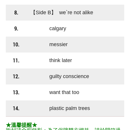
8.
【Side B】 we`re not alike
9.
calgary
10.
messier
11.
think later
12.
guilty conscience
13.
want that too
14.
plastic palm trees
★溫馨提醒★