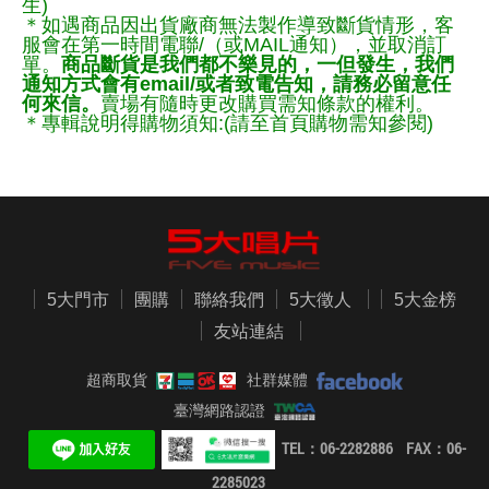
生)
＊如遇商品因出貨廠商無法製作導致斷貨情形，客
服會在第一時間電聯/（或MAIL通知），並取消訂
單。
商品斷貨是我們都不樂見的，一但發生，我們
通知方式會有email/或者致電告知，請務必留意任
何來信。
賣場有隨時更改購買需知條款的權利。
＊專輯說明得購物須知:(請至首頁購物需知參閱)
5大門市
團購
聯絡我們
5大徵人
5大金榜
友站連結
超商取貨
社群媒體
臺灣網路認證
TEL：06-2282886 FAX：06-
2285023