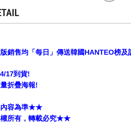
ETAIL
銷售均「每日」傳送韓國HANTEO榜及計入C
~4/17到貨!
量折疊海報!
品內容為準★★
版權所有，轉載必究★★