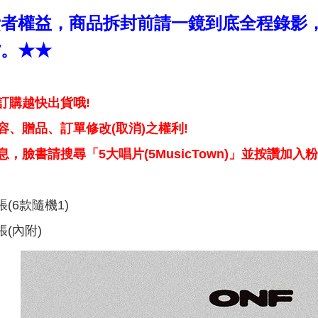
費者權益，商品拆封前請一鏡到底全程錄影
貨。★★
訂購越快出貨哦!
、贈品、訂單修改(取消)之權利!
，臉書請搜尋「5大唱片(5MusicTown)」並按讚加入
(6款隨機1)
(內附)