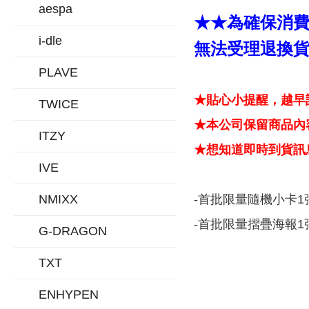
aespa
★★為確保消
i-dle
無法受理退換
PLAVE
★貼心小提醒，越早
TWICE
★本公司保留商品內容
ITZY
★想知道即時到貨訊息
IVE
NMIXX
-首批限量隨機小卡1張
-首批限量摺疊海報1張
G-DRAGON
TXT
ENHYPEN