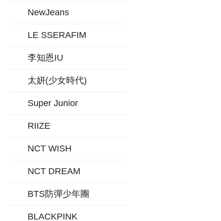
NewJeans
LE SSERAFIM
李知恩IU
太妍(少女時代)
Super Junior
RIIZE
NCT WISH
NCT DREAM
BTS防彈少年團
BLACKPINK