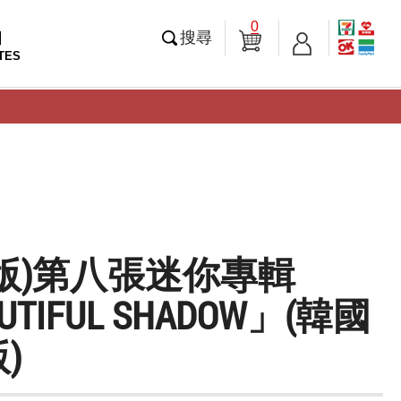
0
知
搜尋
TES
版)第八張迷你專輯
UTIFUL SHADOW」(韓國
)