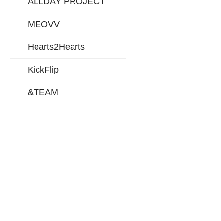
ALLDAY PROJECT
MEOVV
Hearts2Hearts
KickFlip
&TEAM