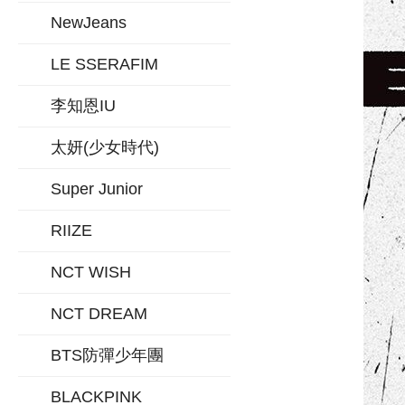
NewJeans
LE SSERAFIM
李知恩IU
太妍(少女時代)
Super Junior
RIIZE
NCT WISH
NCT DREAM
BTS防彈少年團
BLACKPINK