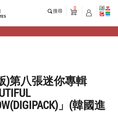
0
知
搜尋
TES
版)第八張迷你專輯
UTIFUL
OW(DIGIPACK)」(韓國進