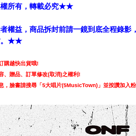
版權所有，轉載必究★★
費者權益，商品拆封前請一鏡到底全程錄影
貨。★★
訂購越快出貨哦!
、贈品、訂單修改(取消)之權利!
，臉書請搜尋「5大唱片(5MusicTown)」並按讚加入