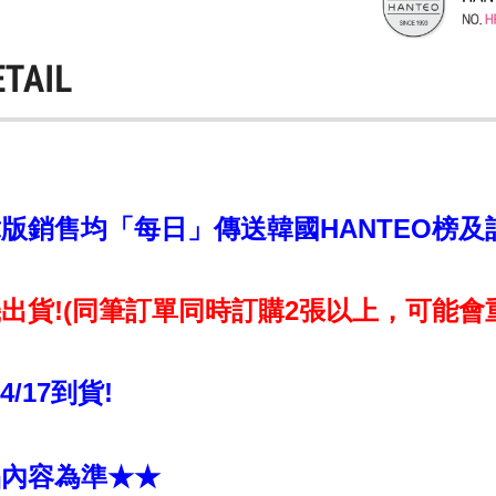
ETAIL
銷售均「每日」傳送韓國HANTEO榜及計入C
出貨!(同筆訂單同時訂購2張以上，可能會
~4/17到貨!
品內容為準★★