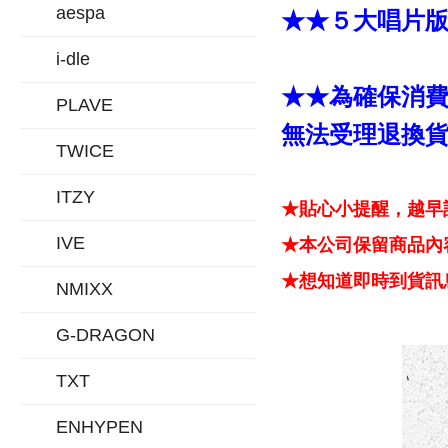
aespa
★★５大唱片
i-dle
★★為確保消
PLAVE
無法受理退換
TWICE
ITZY
★貼心小提醒，越早
IVE
★本公司保留商品內容
★想知道即時到貨訊息
NMIXX
G-DRAGON
TXT
ENHYPEN