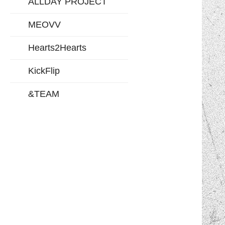
ALLDAY PROJECT
MEOVV
Hearts2Hearts
KickFlip
&TEAM