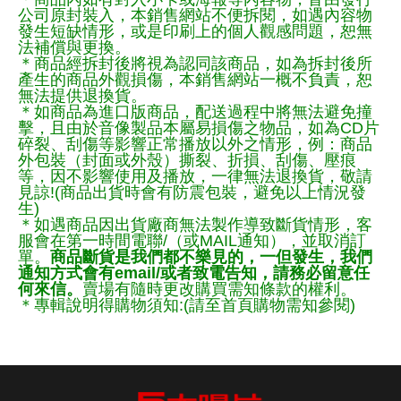
公司原封裝入，本銷售網站不便拆閱，如遇內容物
發生短缺情形，或是印刷上的個人觀感問題，恕無
法補償與更換。
＊商品經拆封後將視為認同該商品，如為拆封後所
產生的商品外觀損傷，本銷售網站一概不負責，恕
無法提供退換貨。
＊如商品為進口版商品，配送過程中將無法避免撞
擊，且由於音像製品本屬易損傷之物品，如為CD片
碎裂、刮傷等影響正常播放以外之情形，例：商品
外包裝（封面或外殼）撕裂、折損、刮傷、壓痕
等，因不影響使用及播放，一律無法退換貨，敬請
見諒!(商品出貨時會有防震包裝，避免以上情況發
生)
＊如遇商品因出貨廠商無法製作導致斷貨情形，客
服會在第一時間電聯/（或MAIL通知），並取消訂
單。
商品斷貨是我們都不樂見的，一但發生，我們
通知方式會有email/或者致電告知，請務必留意任
何來信。
賣場有隨時更改購買需知條款的權利。
＊專輯說明得購物須知:(請至首頁購物需知參閱)