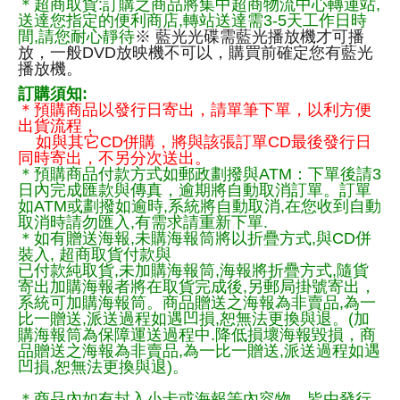
＊超商取貨:訂購之商品將集中超商物流中心轉運站,
送達您指定的便利商店,轉站送達需3-5天工作日時
間,請您耐心靜待
※ 藍光光碟需藍光播放機才可播
放，一般DVD放映機不可以，購買前確定您有藍光
播放機。
訂購須知:
＊預購商品以發行日寄出，請單筆下單，以利方便
出貨流程，
如與其它CD併購，將與該張訂單CD最後發行日
同時寄出，不另分次送出。
＊預購商品付款方式如郵政劃撥與ATM：下單後請3
日內完成匯款與傳真，逾期將自動取消訂單。訂單
如ATM或劃撥如逾時,系統將自動取消,在您收到自動
取消時請勿匯入,有需求請重新下單.
＊如有贈送海報,未購海報筒將以折疊方式,與CD併
裝入, 超商取貨付款與
已付款純取貨,未加購海報筒,海報將折疊方式,隨貨
寄出加購海報者將在取貨完成後,另郵局掛號寄出，
系統可加購海報筒。商品贈送之海報為非賣品,為一
比一贈送,派送過程如遇凹損,恕無法更換與退。(加
購海報筒為保障運送過程中.降低損壞海報毀損，商
品贈送之海報為非賣品,為一比一贈送,派送過程如遇
凹損,恕無法更換與退)。
＊商品內如有封入小卡或海報等內容物，皆由發行