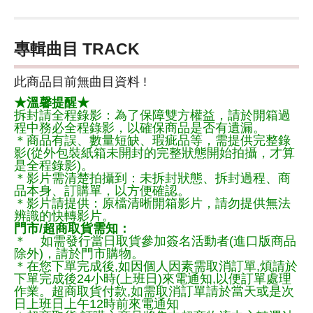
專輯曲目 TRACK
此商品目前無曲目資料 !
★溫馨提醒★
拆封請全程錄影：為了保障雙方權益，請於開箱過
程中務必全程錄影，以確保商品是否有遺漏。
＊商品有誤、數量短缺、瑕疵品等，需提供完整錄
影(從外包裝紙箱未開封的完整狀態開始拍攝，才算
是全程錄影)。
＊影片需清楚拍攝到：未拆封狀態、拆封過程、商
品本身、訂購單，以方便確認。
＊影片請提供：原檔清晰開箱影片，請勿提供無法
辨識的快轉影片。
門市/超商取貨需知：
＊ 如需發行當日取貨參加簽名活動者(進口版商品
除外)，請於門市購物。
＊在您下單完成後,如因個人因素需取消訂單,煩請於
下單完成後24小時(上班日)來電通知,以便訂單處理
作業。超商取貨付款,如需取消訂單請於當天或是次
日上班日上午12時前來電通知