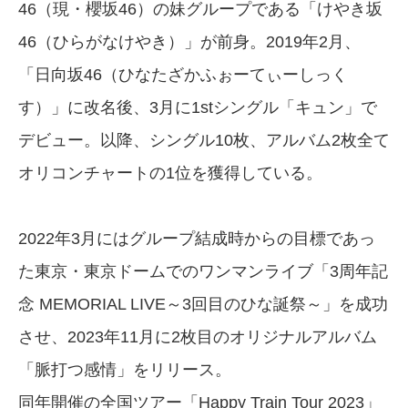
46（現・櫻坂46）の妹グループである「けやき坂
46（ひらがなけやき）」が前身。2019年2月、
「日向坂46（ひなたざかふぉーてぃーしっく
す）」に改名後、3月に1stシングル「キュン」で
デビュー。以降、シングル10枚、アルバム2枚全て
オリコンチャートの1位を獲得している。
2022年3月にはグループ結成時からの目標であっ
た東京・東京ドームでのワンマンライブ「3周年記
念 MEMORIAL LIVE～3回目のひな誕祭～」を成功
させ、2023年11月に2枚目のオリジナルアルバム
「脈打つ感情」をリリース。
同年開催の全国ツアー「Happy Train Tour 2023」