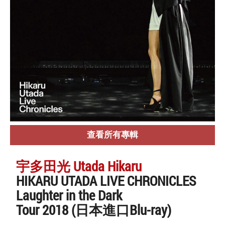
查看所有專輯
宇多田光 Utada Hikaru
HIKARU UTADA LIVE CHRONICLES
Laughter in the Dark
Tour 2018 (日本進口Blu-ray)