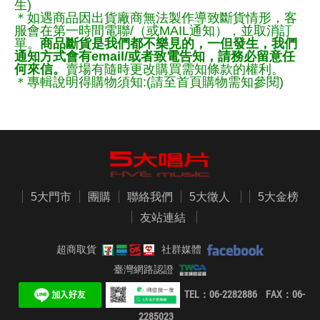
生)
＊如遇商品因出貨廠商無法製作導致斷貨情形，客
服會在第一時間電聯/（或MAIL通知），並取消訂
單。
商品斷貨是我們都不樂見的，一但發生，我們
通知方式會有email/或者致電告知，請務必留意任
何來信。
賣場有隨時更改購買需知條款的權利。
＊專輯說明得購物須知:(請至首頁購物需知參閱)
5大門市
團購
聯絡我們
5大徵人
5大金榜
友站連結
超商取貨
社群媒體
臺灣網路認證
TEL：06-2282886 FAX：06-
2285023