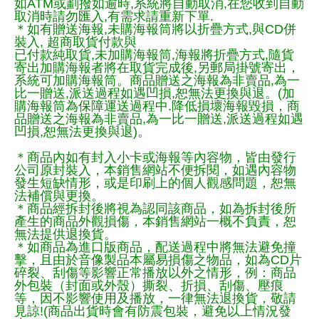
如ATM或劃撥如逾時,系統將自動取消,在您收到自動
取消時請勿匯入,有需求請重新下單.
＊如有贈送海報,未購海報筒將以折疊方式,與CD併
裝入, 超商取貨付款與
已付款純取貨,未加購海報筒,海報將折疊方式,隨貨
寄出加購海報者將在取貨完成後,另郵局掛號寄出，
系統可加購海報筒。商品贈送之海報為非賣品,為一
比一贈送,派送過程如遇凹損,恕無法更換與退。(加
購海報筒為保障運送過程中.降低損壞海報毀損，商
品贈送之海報為非賣品,為一比一贈送,派送過程如遇
凹損,恕無法更換與退)。
＊商品內如有封入小卡或海報等內容物，皆由發行
公司原封裝入，本銷售網站不便拆閱，如遇內容物
發生短缺情形，或是印刷上的個人觀感問題，恕無
法補償與更換。
＊商品經拆封後將視為認同該商品，如為拆封後所
產生的商品外觀損傷，本銷售網站一概不負責，恕
無法提供退換貨。
＊如商品為進口版商品，配送過程中將無法避免撞
擊，且由於音像製品本屬易損傷之物品，如為CD片
碎裂、刮傷等影響正常播放以外之情形，例：商品
外包裝（封面或外殼）撕裂、折損、刮傷、壓痕
等，因不影響使用及播放，一律無法退換貨，敬請
見諒!(商品出貨時會有防震包裝，避免以上情況發