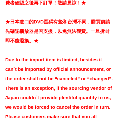
費者確認之後再下訂單！敬請見諒！★
★日本進口的DVD區碼有些和台灣不同，購買前請
先確認播放器是否支援，以免無法觀賞。一旦拆封
即不能退換。★
Due to the import item is limited, besides it
can`t be imported by official announcement, or
the order shall not be “canceled” or “changed”.
There is an exception, if the sourcing vendor of
Japan couldn`t provide plentiful quantity to us,
we would be forced to cancel the order in turn.
Please customers make sure that you all