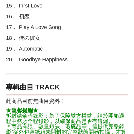
15． First Love
16． 初恋
17． Play A Love Song
18． 俺の彼女
19． Automatic
20． Goodbye Happiness
專輯曲目 TRACK
此商品目前無曲目資料 !
★溫馨提醒★
拆封請全程錄影：為了保障雙方權益，請於開箱過
程中務必全程錄影，以確保商品是否有遺漏。
＊商品有誤、數量短缺、瑕疵品等，需提供完整錄
影(從外包裝紙箱未開封的完整狀態開始拍攝，才算