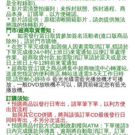
是全程錄影)。
＊影片需清楚拍攝到：未拆封狀態、拆封過程、商
品本身、訂購單，以方便確認。
＊影片請提供：原檔清晰開箱影片，請勿提供無法
辨識的快轉影片。
門市/超商取貨需知：
＊ 如需發行當日取貨參加簽名活動者(進口版商品
除外)，請於門市購物。
＊在您下單完成後,如因個人因素需取消訂單,煩請於
下單完成後24小時(上班日)來電通知,以便訂單處理
作業。超商取貨付款,如需取消訂單請於當天或是次
日上班日上午12時前來電通知
＊超商取貨:訂購之商品將集中超商物流中心轉運站,
送達您指定的便利商店,轉站送達需3-5天工作日時
間,請您耐心靜待
※ 藍光光碟需藍光播放機才可播
放，一般DVD放映機不可以，購買前確定您有藍光
播放機。
訂購須知:
＊預購商品以發行日寄出，請單筆下單，以利方便
出貨流程，
如與其它CD併購，將與該張訂單CD最後發行日
同時寄出，不另分次送出。
＊預購商品付款方式如郵政劃撥與ATM：下單後請3
日內完成匯款與傳真，逾期將自動取消訂單。訂單