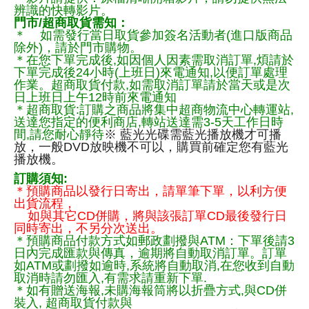
辨識的快轉影片。
門市/超商取貨需知：
＊ 如需發行當日取貨參加簽名活動者(進口版商品
除外)，請於門市購物。
＊在您下單完成後,如因個人因素需取消訂單,煩請於
下單完成後24小時(上班日)來電通知,以便訂單處理
作業。超商取貨付款,如需取消訂單請於當天或是次
日上班日上午12時前來電通知
＊超商取貨:訂購之商品將集中超商物流中心轉運站,
送達您指定的便利商店,轉站送達需3-5天工作日時
間,請您耐心靜待
※ 藍光光碟需藍光播放機才可播
放，一般DVD放映機不可以，購買前確定您有藍光
播放機。
訂購須知:
＊預購商品以發行日寄出，請單筆下單，以利方便
出貨流程，
如與其它CD併購，將與該張訂單CD最後發行日
同時寄出，不另分次送出。
＊預購商品付款方式如郵政劃撥與ATM：下單後請3
日內完成匯款與傳真，逾期將自動取消訂單。訂單
如ATM或劃撥如逾時,系統將自動取消,在您收到自動
取消時請勿匯入,有需求請重新下單.
＊如有贈送海報,未購海報筒將以折疊方式,與CD併
裝入, 超商取貨付款與