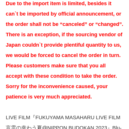
Due to the import item is limited, besides it
can`t be imported by official announcement, or
the order shall not be “canceled” or “changed”.
There is an exception, if the sourcing vendor of
Japan couldn`t provide plentiful quantity to us,
we would be forced to cancel the order in turn.
Please customers make sure that you all
accept with these condition to take the order.
Sorry for the inconvenience caused, your
patience is very much appreciated.
LIVE FILM『FUKUYAMA MASAHARU LIVE FILM
言霊の幸わう夏@NIPPON BUDOKAN 2023』Blu-