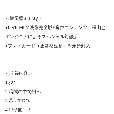
＜通常盤Blu-ray＞
●LIVE FILM映像完全版+音声コンテンツ「福山と
エンジニアによるスペシャル対談」
●フォトカード（通常盤絵柄）※永続封入
＜収録内容＞
1.少年
2.暗闇の中で飛べ
3.零 -ZERO-
4.甲子園 ＊