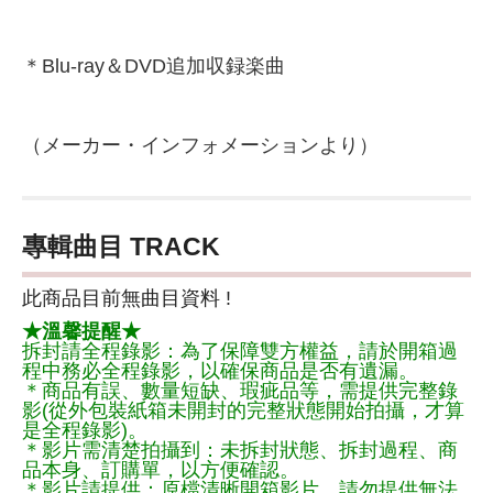
＊Blu-ray＆DVD追加収録楽曲
（メーカー・インフォメーションより）
專輯曲目 TRACK
此商品目前無曲目資料 !
★溫馨提醒★
拆封請全程錄影：為了保障雙方權益，請於開箱過
程中務必全程錄影，以確保商品是否有遺漏。
＊商品有誤、數量短缺、瑕疵品等，需提供完整錄
影(從外包裝紙箱未開封的完整狀態開始拍攝，才算
是全程錄影)。
＊影片需清楚拍攝到：未拆封狀態、拆封過程、商
品本身、訂購單，以方便確認。
＊影片請提供：原檔清晰開箱影片，請勿提供無法