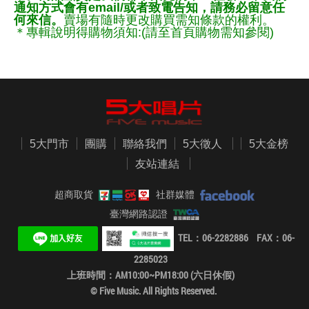
通知方式會有email/或者致電告知，請務必留意任
何來信。
賣場有隨時更改購買需知條款的權利。
＊專輯說明得購物須知:(請至首頁購物需知參閱)
5大門市
團購
聯絡我們
5大徵人
5大金榜
友站連結
超商取貨
社群媒體
臺灣網路認證
TEL：06-2282886 FAX：06-
2285023
上班時間：AM10:00~PM18:00 (六日休假)
© Five Music. All Rights Reserved.