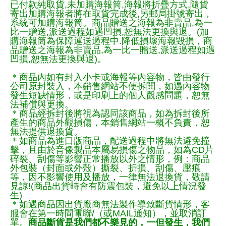
已付款純取貨,未加購海報筒,海報將折疊方式,隨貨
寄出加購海報者將在取貨完成後,另郵局掛號寄出，
系統可加購海報筒。商品贈送之海報為非賣品,為一
比一贈送,派送過程如遇凹損,恕無法更換與退。(加
購海報筒為保障運送過程中.降低損壞海報毀損，商
品贈送之海報為非賣品,為一比一贈送,派送過程如遇
凹損,恕無法更換與退)。
＊商品內如有封入小卡或海報等內容物，皆由發行
公司原封裝入，本銷售網站不便拆閱，如遇內容物
發生短缺情形，或是印刷上的個人觀感問題，恕無
法補償與更換。
＊商品經拆封後將視為認同該商品，如為拆封後所
產生的商品外觀損傷，本銷售網站一概不負責，恕
無法提供退換貨。
＊如商品為進口版商品，配送過程中將無法避免撞
擊，且由於音像製品本屬易損傷之物品，如為CD片
碎裂、刮傷等影響正常播放以外之情形，例：商品
外包裝（封面或外殼）撕裂、折損、刮傷、壓痕
等，因不影響使用及播放，一律無法退換貨，敬請
見諒!(商品出貨時會有防震包裝，避免以上情況發
生)
＊如遇商品因出貨廠商無法製作導致斷貨情形，客
服會在第一時間電聯/（或MAIL通知），並取消訂
單。
商品斷貨是我們都不樂見的，一但發生，我們