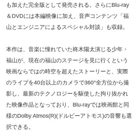
も加えた完全版として発売される。さらにBlu-ray
＆DVDには本編映像に加え、音声コンテンツ「福
山とエンジニアによるスペシャル対談」も収録。
本作は、音楽に憧れていた柊木陽太演じる少年・
福山が、現在の福山のステージを見に行くという
映画ならではの時空を超えたストーリーと、実際
のライブを40台以上のカメラで360°全方位から撮
影し、最新のテクノロジーを駆使した拘り抜かれ
た映像作品となっており、Blu-rayでは映画館と同
様のDolby Atmos(R)(ドルビーアトモス)の音響も選
択できる。