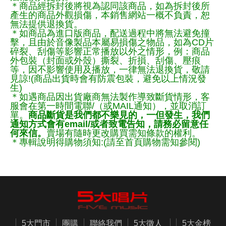
＊商品經拆封後將視為認同該商品，如為拆封後所
產生的商品外觀損傷，本銷售網站一概不負責，恕
無法提供退換貨。
＊如商品為進口版商品，配送過程中將無法避免撞
擊，且由於音像製品本屬易損傷之物品，如為CD片
碎裂、刮傷等影響正常播放以外之情形，例：商品
外包裝（封面或外殼）撕裂、折損、刮傷、壓痕
等，因不影響使用及播放，一律無法退換貨，敬請
見諒!(商品出貨時會有防震包裝，避免以上情況發
生)
＊如遇商品因出貨廠商無法製作導致斷貨情形，客
服會在第一時間電聯/（或MAIL通知），並取消訂
單。
商品斷貨是我們都不樂見的，一但發生，我們
通知方式會有email/或者致電告知，請務必留意任
何來信。
賣場有隨時更改購買需知條款的權利。
＊專輯說明得購物須知:(請至首頁購物需知參閱)
5大門市
團購
聯絡我們
5大徵人
5大金榜