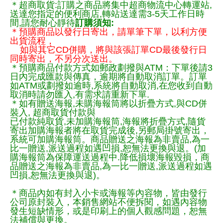
＊超商取貨:訂購之商品將集中超商物流中心轉運站,
送達您指定的便利商店,轉站送達需3-5天工作日時
間,請您耐心靜待
訂購須知:
＊預購商品以發行日寄出，請單筆下單，以利方便
出貨流程，
如與其它CD併購，將與該張訂單CD最後發行日
同時寄出，不另分次送出。
＊預購商品付款方式如郵政劃撥與ATM：下單後請3
日內完成匯款與傳真，逾期將自動取消訂單。訂單
如ATM或劃撥如逾時,系統將自動取消,在您收到自動
取消時請勿匯入,有需求請重新下單.
＊如有贈送海報,未購海報筒將以折疊方式,與CD併
裝入, 超商取貨付款與
已付款純取貨,未加購海報筒,海報將折疊方式,隨貨
寄出加購海報者將在取貨完成後,另郵局掛號寄出，
系統可加購海報筒。商品贈送之海報為非賣品,為一
比一贈送,派送過程如遇凹損,恕無法更換與退。(加
購海報筒為保障運送過程中.降低損壞海報毀損，商
品贈送之海報為非賣品,為一比一贈送,派送過程如遇
凹損,恕無法更換與退)。
＊商品內如有封入小卡或海報等內容物，皆由發行
公司原封裝入，本銷售網站不便拆閱，如遇內容物
發生短缺情形，或是印刷上的個人觀感問題，恕無
法補償與更換。