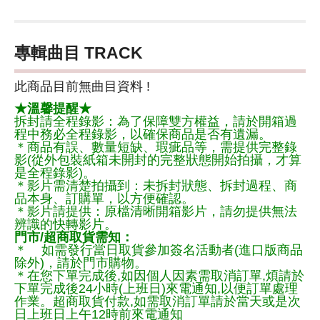
專輯曲目 TRACK
此商品目前無曲目資料 !
★溫馨提醒★
拆封請全程錄影：為了保障雙方權益，請於開箱過
程中務必全程錄影，以確保商品是否有遺漏。
＊商品有誤、數量短缺、瑕疵品等，需提供完整錄
影(從外包裝紙箱未開封的完整狀態開始拍攝，才算
是全程錄影)。
＊影片需清楚拍攝到：未拆封狀態、拆封過程、商
品本身、訂購單，以方便確認。
＊影片請提供：原檔清晰開箱影片，請勿提供無法
辨識的快轉影片。
門市/超商取貨需知：
＊ 如需發行當日取貨參加簽名活動者(進口版商品
除外)，請於門市購物。
＊在您下單完成後,如因個人因素需取消訂單,煩請於
下單完成後24小時(上班日)來電通知,以便訂單處理
作業。超商取貨付款,如需取消訂單請於當天或是次
日上班日上午12時前來電通知