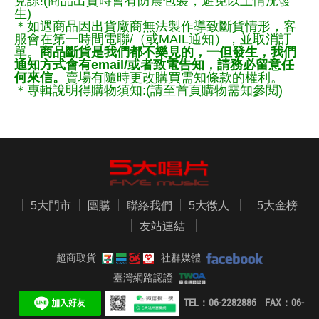
見諒!(商品出貨時會有防震包裝，避免以上情況發
生)
＊如遇商品因出貨廠商無法製作導致斷貨情形，客
服會在第一時間電聯/（或MAIL通知），並取消訂
單。
商品斷貨是我們都不樂見的，一但發生，我們
通知方式會有email/或者致電告知，請務必留意任
何來信。
賣場有隨時更改購買需知條款的權利。
＊專輯說明得購物須知:(請至首頁購物需知參閱)
5大門市
團購
聯絡我們
5大徵人
5大金榜
友站連結
超商取貨
社群媒體
臺灣網路認證
TEL：06-2282886 FAX：06-