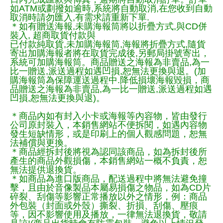
如ATM或劃撥如逾時,系統將自動取消,在您收到自動
取消時請勿匯入,有需求請重新下單.
＊如有贈送海報,未購海報筒將以折疊方式,與CD併
裝入, 超商取貨付款與
已付款純取貨,未加購海報筒,海報將折疊方式,隨貨
寄出加購海報者將在取貨完成後,另郵局掛號寄出，
系統可加購海報筒。商品贈送之海報為非賣品,為一
比一贈送,派送過程如遇凹損,恕無法更換與退。(加
購海報筒為保障運送過程中.降低損壞海報毀損，商
品贈送之海報為非賣品,為一比一贈送,派送過程如遇
凹損,恕無法更換與退)。
＊商品內如有封入小卡或海報等內容物，皆由發行
公司原封裝入，本銷售網站不便拆閱，如遇內容物
發生短缺情形，或是印刷上的個人觀感問題，恕無
法補償與更換。
＊商品經拆封後將視為認同該商品，如為拆封後所
產生的商品外觀損傷，本銷售網站一概不負責，恕
無法提供退換貨。
＊如商品為進口版商品，配送過程中將無法避免撞
擊，且由於音像製品本屬易損傷之物品，如為CD片
碎裂、刮傷等影響正常播放以外之情形，例：商品
外包裝（封面或外殼）撕裂、折損、刮傷、壓痕
等，因不影響使用及播放，一律無法退換貨，敬請