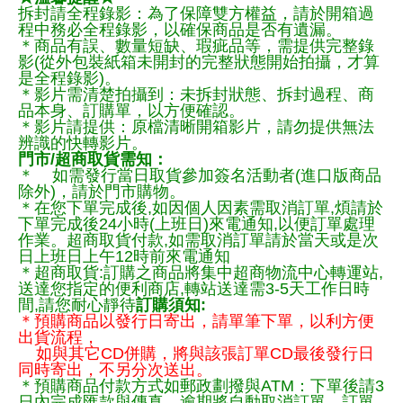
拆封請全程錄影：為了保障雙方權益，請於開箱過
程中務必全程錄影，以確保商品是否有遺漏。
＊商品有誤、數量短缺、瑕疵品等，需提供完整錄
影(從外包裝紙箱未開封的完整狀態開始拍攝，才算
是全程錄影)。
＊影片需清楚拍攝到：未拆封狀態、拆封過程、商
品本身、訂購單，以方便確認。
＊影片請提供：原檔清晰開箱影片，請勿提供無法
辨識的快轉影片。
門市/超商取貨需知：
＊ 如需發行當日取貨參加簽名活動者(進口版商品
除外)，請於門市購物。
＊在您下單完成後,如因個人因素需取消訂單,煩請於
下單完成後24小時(上班日)來電通知,以便訂單處理
作業。超商取貨付款,如需取消訂單請於當天或是次
日上班日上午12時前來電通知
＊超商取貨:訂購之商品將集中超商物流中心轉運站,
送達您指定的便利商店,轉站送達需3-5天工作日時
間,請您耐心靜待
訂購須知:
＊預購商品以發行日寄出，請單筆下單，以利方便
出貨流程，
如與其它CD併購，將與該張訂單CD最後發行日
同時寄出，不另分次送出。
＊預購商品付款方式如郵政劃撥與ATM：下單後請3
日內完成匯款與傳真，逾期將自動取消訂單。訂單