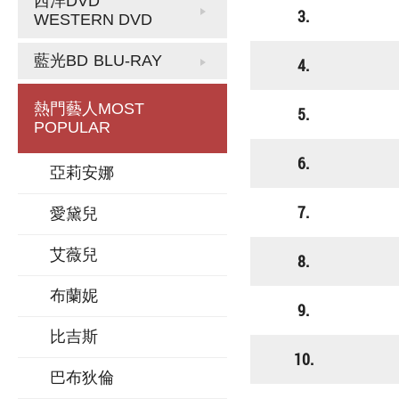
西洋DVD
3.
WESTERN DVD
藍光BD
BLU-RAY
4.
熱門藝人
MOST
5.
POPULAR
6.
亞莉安娜
7.
愛黛兒
艾薇兒
8.
布蘭妮
9.
比吉斯
10.
巴布狄倫