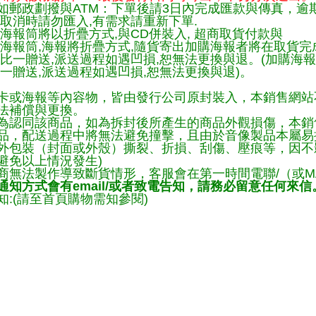
如郵政劃撥與ATM：下單後請3日內完成匯款與傳真，逾
取消時請勿匯入,有需求請重新下單.
海報筒將以折疊方式,與CD併裝入, 超商取貨付款與
購海報筒,海報將折疊方式,隨貨寄出加購海報者將在取貨
一比一贈送,派送過程如遇凹損,恕無法更換與退。(加購海
一贈送,派送過程如遇凹損,恕無法更換與退)。
卡或海報等內容物，皆由發行公司原封裝入，本銷售網站
法補償與更換。
為認同該商品，如為拆封後所產生的商品外觀損傷，本銷
品，配送過程中將無法避免撞擊，且由於音像製品本屬易
外包裝（封面或外殼）撕裂、折損、刮傷、壓痕等，因不影
避免以上情況發生)
商無法製作導致斷貨情形，客服會在第一時間電聯/（或M
知方式會有email/或者致電告知，請務必留意任何來信
:(請至首頁購物需知參閱)