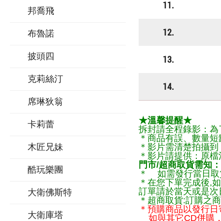
11.
邦喬飛
12.
布魯諾
披頭四
13.
克莉絲汀
14.
席琳狄翁
★溫馨提醒★
卡莉蕾
拆封請全程錄影：為
＊商品有誤、數量短
木匠兄妹
＊影片需清楚拍攝到
＊影片請提供：原檔
門市/超商取貨需知：
酷玩樂團
＊ 如需發行當日取
＊在您下單完成後,如
訂單請於當天或是次
大衛佛斯特
＊超商取貨:訂購之商
＊預購商品以發行日
大衛庫塔
如與其它CD併購，