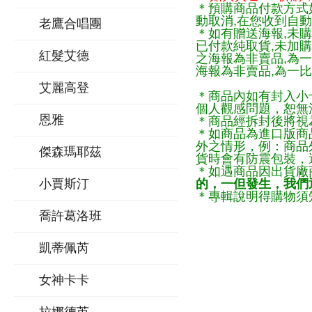
＊預購商品付款方式
動取消,在您收到自動
老鷹合唱團
＊如有贈送海報,未購
已付款純取貨,未加
紅髮艾德
之海報為非賣品,為
海報為非賣品,為一比
艾麗高登
＊商品內如有封入小
個人觀感問題，恕無
恩雅
＊商品經拆封後將視
＊如商品為進口版商
外之情形，例：商品
傑森瑪耶茲
貨時會有防震包裝，
＊如遇商品因出貨廠
小賈斯汀
的，一但發生，我們通
＊專輯說明得購物須知
喬許葛洛班
凱蒂佩芮
女神卡卡