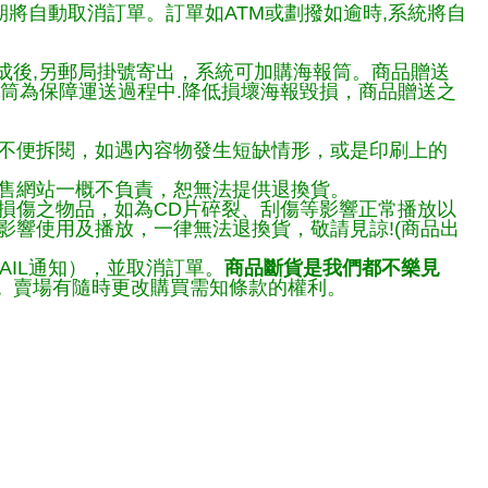
期將自動取消訂單。訂單如ATM或劃撥如逾時,系統將自
完成後,另郵局掛號寄出，系統可加購海報筒。商品贈送
報筒為保障運送過程中.降低損壞海報毀損，商品贈送之
不便拆閱，如遇內容物發生短缺情形，或是印刷上的
售網站一概不負責，恕無法提供退換貨。
損傷之物品，如為CD片碎裂、刮傷等影響正常播放以
響使用及播放，一律無法退換貨，敬請見諒!(商品出
AIL通知），並取消訂單。
商品斷貨是我們都不樂見
。
賣場有隨時更改購買需知條款的權利。