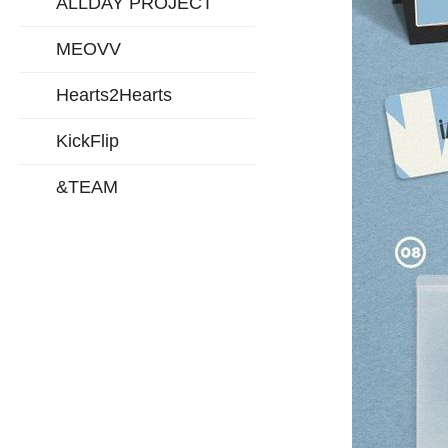
ALLDAY PROJECT
MEOVV
Hearts2Hearts
KickFlip
&TEAM