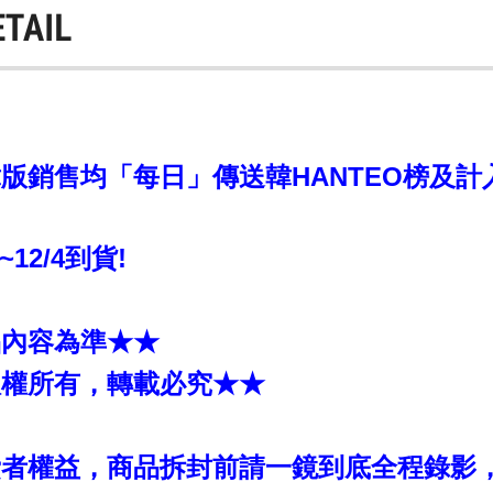
ETAIL
銷售均「每日」傳送韓HANTEO榜及計入CI
7~12/4到貨!
品內容為準★★
版權所有，轉載必究★★
費者權益，商品拆封前請一鏡到底全程錄影