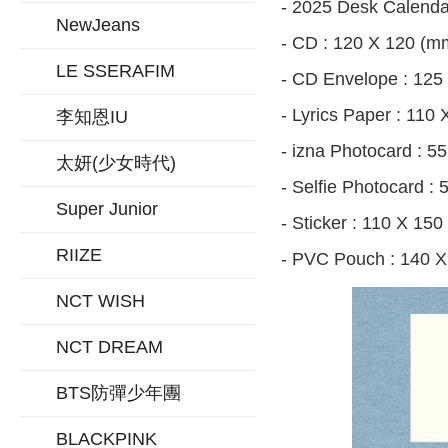
- 2025 Desk Calendar
NewJeans
- CD : 120 X 120 (m
LE SSERAFIM
- CD Envelope : 125
- Lyrics Paper : 110
李知恩IU
- izna Photocard : 5
太妍(少女時代)
- Selfie Photocard :
Super Junior
- Sticker : 110 X 150
RIIZE
- PVC Pouch : 140 X
NCT WISH
NCT DREAM
BTS防彈少年團
BLACKPINK