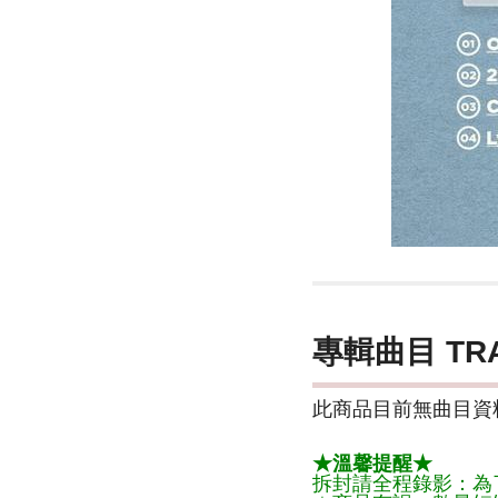
專輯曲目 TR
此商品目前無曲目資料
★溫馨提醒★
拆封請全程錄影：為