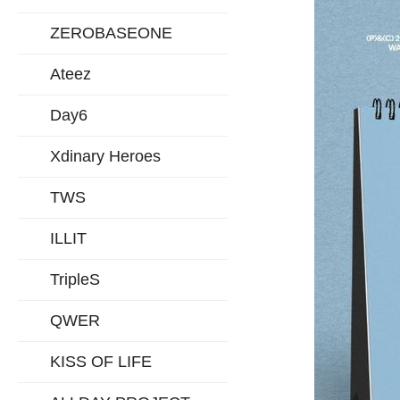
ZEROBASEONE
Ateez
Day6
Xdinary Heroes
TWS
ILLIT
TripleS
QWER
KISS OF LIFE