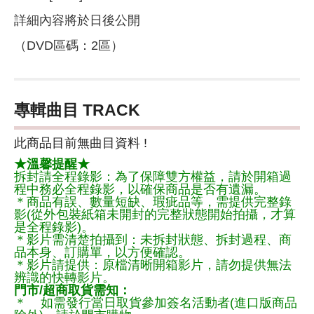
詳細內容將於日後公開
（DVD區碼：2區）
專輯曲目 TRACK
此商品目前無曲目資料 !
★溫馨提醒★
拆封請全程錄影：為了保障雙方權益，請於開箱過
程中務必全程錄影，以確保商品是否有遺漏。
＊商品有誤、數量短缺、瑕疵品等，需提供完整錄
影(從外包裝紙箱未開封的完整狀態開始拍攝，才算
是全程錄影)。
＊影片需清楚拍攝到：未拆封狀態、拆封過程、商
品本身、訂購單，以方便確認。
＊影片請提供：原檔清晰開箱影片，請勿提供無法
辨識的快轉影片。
門市/超商取貨需知：
＊ 如需發行當日取貨參加簽名活動者(進口版商品