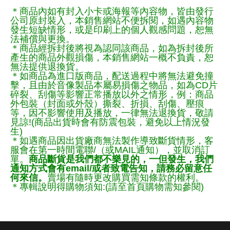
＊商品內如有封入小卡或海報等內容物，皆由發行
公司原封裝入，本銷售網站不便拆閱，如遇內容物
發生短缺情形，或是印刷上的個人觀感問題，恕無
法補償與更換。
＊商品經拆封後將視為認同該商品，如為拆封後所
產生的商品外觀損傷，本銷售網站一概不負責，恕
無法提供退換貨。
＊如商品為進口版商品，配送過程中將無法避免撞
擊，且由於音像製品本屬易損傷之物品，如為CD片
碎裂、刮傷等影響正常播放以外之情形，例：商品
外包裝（封面或外殼）撕裂、折損、刮傷、壓痕
等，因不影響使用及播放，一律無法退換貨，敬請
見諒!(商品出貨時會有防震包裝，避免以上情況發
生)
＊如遇商品因出貨廠商無法製作導致斷貨情形，客
服會在第一時間電聯/（或MAIL通知），並取消訂
單。
商品斷貨是我們都不樂見的，一但發生，我們
通知方式會有email/或者致電告知，請務必留意任
何來信。
賣場有隨時更改購買需知條款的權利。
＊專輯說明得購物須知:(請至首頁購物需知參閱)