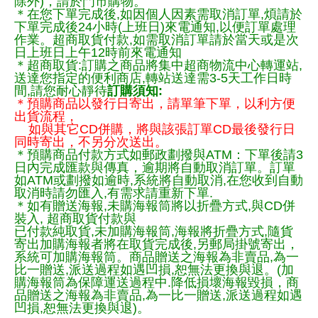
除外)，請於門市購物。
＊在您下單完成後,如因個人因素需取消訂單,煩請於
下單完成後24小時(上班日)來電通知,以便訂單處理
作業。超商取貨付款,如需取消訂單請於當天或是次
日上班日上午12時前來電通知
＊超商取貨:訂購之商品將集中超商物流中心轉運站,
送達您指定的便利商店,轉站送達需3-5天工作日時
間,請您耐心靜待
訂購須知:
＊預購商品以發行日寄出，請單筆下單，以利方便
出貨流程，
如與其它CD併購，將與該張訂單CD最後發行日
同時寄出，不另分次送出。
＊預購商品付款方式如郵政劃撥與ATM：下單後請3
日內完成匯款與傳真，逾期將自動取消訂單。訂單
如ATM或劃撥如逾時,系統將自動取消,在您收到自動
取消時請勿匯入,有需求請重新下單.
＊如有贈送海報,未購海報筒將以折疊方式,與CD併
裝入, 超商取貨付款與
已付款純取貨,未加購海報筒,海報將折疊方式,隨貨
寄出加購海報者將在取貨完成後,另郵局掛號寄出，
系統可加購海報筒。商品贈送之海報為非賣品,為一
比一贈送,派送過程如遇凹損,恕無法更換與退。(加
購海報筒為保障運送過程中.降低損壞海報毀損，商
品贈送之海報為非賣品,為一比一贈送,派送過程如遇
凹損,恕無法更換與退)。