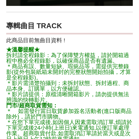
專輯曲目 TRACK
此商品目前無曲目資料 !
★溫馨提醒★
拆封請全程錄影：為了保障雙方權益，請於開箱過
程中務必全程錄影，以確保商品是否有遺漏。
＊商品有誤、數量短缺、瑕疵品等，需提供完整錄
影(從外包裝紙箱未開封的完整狀態開始拍攝，才算
是全程錄影)。
＊影片需清楚拍攝到：未拆封狀態、拆封過程、商
品本身、訂購單，以方便確認。
＊影片請提供：原檔清晰開箱影片，請勿提供無法
辨識的快轉影片。
門市/超商取貨需知：
＊ 如需發行當日取貨參加簽名活動者(進口版商品
除外)，請於門市購物。
＊在您下單完成後,如因個人因素需取消訂單,煩請於
下單完成後24小時(上班日)來電通知,以便訂單處理
作業。超商取貨付款,如需取消訂單請於當天或是次