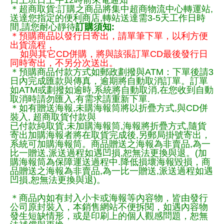
日上班日上午12時前來電通知
＊超商取貨:訂購之商品將集中超商物流中心轉運站,
送達您指定的便利商店,轉站送達需3-5天工作日時
間,請您耐心靜待
訂購須知:
＊預購商品以發行日寄出，請單筆下單，以利方便
出貨流程，
如與其它CD併購，將與該張訂單CD最後發行日
同時寄出，不另分次送出。
＊預購商品付款方式如郵政劃撥與ATM：下單後請3
日內完成匯款與傳真，逾期將自動取消訂單。訂單
如ATM或劃撥如逾時,系統將自動取消,在您收到自動
取消時請勿匯入,有需求請重新下單.
＊如有贈送海報,未購海報筒將以折疊方式,與CD併
裝入, 超商取貨付款與
已付款純取貨,未加購海報筒,海報將折疊方式,隨貨
寄出加購海報者將在取貨完成後,另郵局掛號寄出，
系統可加購海報筒。商品贈送之海報為非賣品,為一
比一贈送,派送過程如遇凹損,恕無法更換與退。(加
購海報筒為保障運送過程中.降低損壞海報毀損，商
品贈送之海報為非賣品,為一比一贈送,派送過程如遇
凹損,恕無法更換與退)。
＊商品內如有封入小卡或海報等內容物，皆由發行
公司原封裝入，本銷售網站不便拆閱，如遇內容物
發生短缺情形，或是印刷上的個人觀感問題，恕無