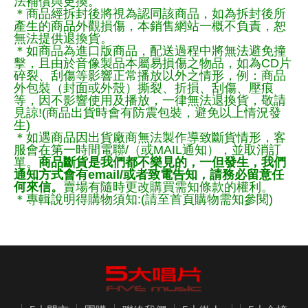
法補償與更換。
＊商品經拆封後將視為認同該商品，如為拆封後所
產生的商品外觀損傷，本銷售網站一概不負責，恕
無法提供退換貨。
＊如商品為進口版商品，配送過程中將無法避免撞
擊，且由於音像製品本屬易損傷之物品，如為CD片
碎裂、刮傷等影響正常播放以外之情形，例：商品
外包裝（封面或外殼）撕裂、折損、刮傷、壓痕
等，因不影響使用及播放，一律無法退換貨，敬請
見諒!(商品出貨時會有防震包裝，避免以上情況發
生)
＊如遇商品因出貨廠商無法製作導致斷貨情形，客
服會在第一時間電聯/（或MAIL通知），並取消訂
單。
商品斷貨是我們都不樂見的，一但發生，我們
通知方式會有email/或者致電告知，請務必留意任
何來信。
賣場有隨時更改購買需知條款的權利。
＊專輯說明得購物須知:(請至首頁購物需知參閱)