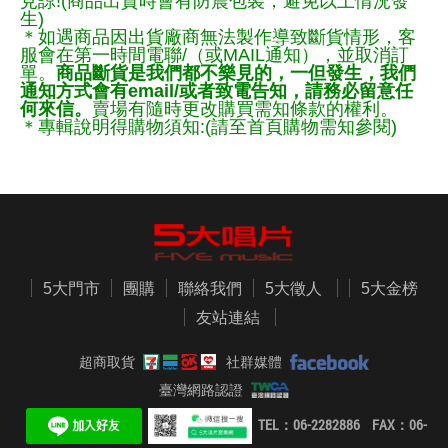
見諒!(商品出貨時會有防震包裝，避免以上情況發
生)
＊如遇商品因出貨廠商無法製作導致斷貨情形，客
服會在第一時間電聯/（或MAIL通知），並取消訂
單。
商品斷貨是我們都不樂見的，一但發生，我們
通知方式會有email/或者致電告知，請務必留意任
何來信。
賣場有隨時更改購買需知條款的權利。
＊專輯說明得購物須知:(請至首頁購物需知參閱)
5大門市
團購
聯絡我們
5大徵人
5大金榜
友站連結
超商取貨
社群媒體
臺灣網路認證
TEL：06-2282886 FAX：06-