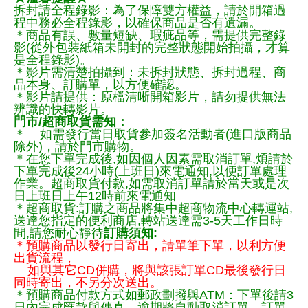
拆封請全程錄影：為了保障雙方權益，請於開箱過
程中務必全程錄影，以確保商品是否有遺漏。
＊商品有誤、數量短缺、瑕疵品等，需提供完整錄
影(從外包裝紙箱未開封的完整狀態開始拍攝，才算
是全程錄影)。
＊影片需清楚拍攝到：未拆封狀態、拆封過程、商
品本身、訂購單，以方便確認。
＊影片請提供：原檔清晰開箱影片，請勿提供無法
辨識的快轉影片。
門市/超商取貨需知：
＊ 如需發行當日取貨參加簽名活動者(進口版商品
除外)，請於門市購物。
＊在您下單完成後,如因個人因素需取消訂單,煩請於
下單完成後24小時(上班日)來電通知,以便訂單處理
作業。超商取貨付款,如需取消訂單請於當天或是次
日上班日上午12時前來電通知
＊超商取貨:訂購之商品將集中超商物流中心轉運站,
送達您指定的便利商店,轉站送達需3-5天工作日時
間,請您耐心靜待
訂購須知:
＊預購商品以發行日寄出，請單筆下單，以利方便
出貨流程，
如與其它CD併購，將與該張訂單CD最後發行日
同時寄出，不另分次送出。
＊預購商品付款方式如郵政劃撥與ATM：下單後請3
日內完成匯款與傳真，逾期將自動取消訂單。訂單