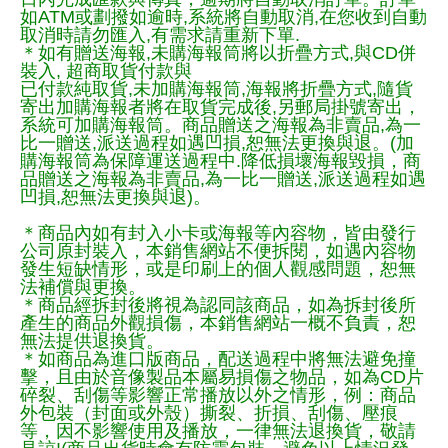
如ATM或劃撥如逾時,系統將自動取消,在您收到自動
取消時請勿匯入,有需求請重新下單.
＊如有贈送海報,未購海報筒將以折疊方式,與CD併
裝入, 超商取貨付款與
已付款純取貨,未加購海報筒,海報將折疊方式,隨貨
寄出加購海報者將在取貨完成後,另郵局掛號寄出，
系統可加購海報筒。商品贈送之海報為非賣品,為一
比一贈送,派送過程如遇凹損,恕無法更換與退。(加
購海報筒為保障運送過程中.降低損壞海報毀損，商
品贈送之海報為非賣品,為一比一贈送,派送過程如遇
凹損,恕無法更換與退)。
＊商品內如有封入小卡或海報等內容物，皆由發行
公司原封裝入，本銷售網站不便拆閱，如遇內容物
發生短缺情形，或是印刷上的個人觀感問題，恕無
法補償與更換。
＊商品經拆封後將視為認同該商品，如為拆封後所
產生的商品外觀損傷，本銷售網站一概不負責，恕
無法提供退換貨。
＊如商品為進口版商品，配送過程中將無法避免撞
擊，且由於音像製品本屬易損傷之物品，如為CD片
碎裂、刮傷等影響正常播放以外之情形，例：商品
外包裝（封面或外殼）撕裂、折損、刮傷、壓痕
等，因不影響使用及播放，一律無法退換貨，敬請