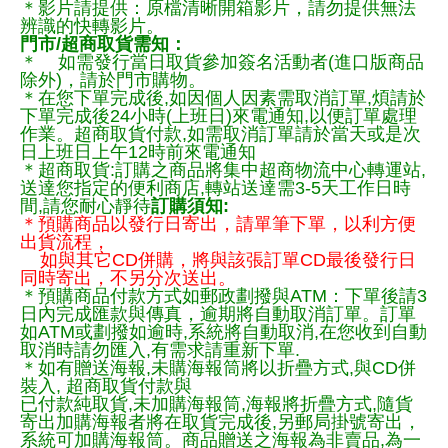
＊影片請提供：原檔清晰開箱影片，請勿提供無法
辨識的快轉影片。
門市/超商取貨需知：
＊ 如需發行當日取貨參加簽名活動者(進口版商品
除外)，請於門市購物。
＊在您下單完成後,如因個人因素需取消訂單,煩請於
下單完成後24小時(上班日)來電通知,以便訂單處理
作業。超商取貨付款,如需取消訂單請於當天或是次
日上班日上午12時前來電通知
＊超商取貨:訂購之商品將集中超商物流中心轉運站,
送達您指定的便利商店,轉站送達需3-5天工作日時
間,請您耐心靜待
訂購須知:
＊預購商品以發行日寄出，請單筆下單，以利方便
出貨流程，
如與其它CD併購，將與該張訂單CD最後發行日
同時寄出，不另分次送出。
＊預購商品付款方式如郵政劃撥與ATM：下單後請3
日內完成匯款與傳真，逾期將自動取消訂單。訂單
如ATM或劃撥如逾時,系統將自動取消,在您收到自動
取消時請勿匯入,有需求請重新下單.
＊如有贈送海報,未購海報筒將以折疊方式,與CD併
裝入, 超商取貨付款與
已付款純取貨,未加購海報筒,海報將折疊方式,隨貨
寄出加購海報者將在取貨完成後,另郵局掛號寄出，
系統可加購海報筒。商品贈送之海報為非賣品,為一