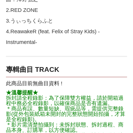
2.RED ZONE
3.うぃっちくらふと
4.ReawakeR (feat. Felix of Stray Kids) -
Instrumental-
專輯曲目 TRACK
此商品目前無曲目資料 !
★溫馨提醒★
拆封請全程錄影：為了保障雙方權益，請於開箱過
程中務必全程錄影，以確保商品是否有遺漏。
＊商品有誤、數量短缺、瑕疵品等，需提供完整錄
影(從外包裝紙箱未開封的完整狀態開始拍攝，才算
是全程錄影)。
＊影片需清楚拍攝到：未拆封狀態、拆封過程、商
品本身、訂購單，以方便確認。