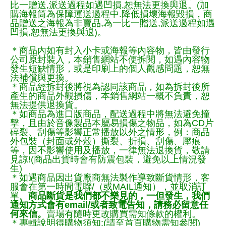
比一贈送,派送過程如遇凹損,恕無法更換與退。(加
購海報筒為保障運送過程中.降低損壞海報毀損，商
品贈送之海報為非賣品,為一比一贈送,派送過程如遇
凹損,恕無法更換與退)。
＊商品內如有封入小卡或海報等內容物，皆由發行
公司原封裝入，本銷售網站不便拆閱，如遇內容物
發生短缺情形，或是印刷上的個人觀感問題，恕無
法補償與更換。
＊商品經拆封後將視為認同該商品，如為拆封後所
產生的商品外觀損傷，本銷售網站一概不負責，恕
無法提供退換貨。
＊如商品為進口版商品，配送過程中將無法避免撞
擊，且由於音像製品本屬易損傷之物品，如為CD片
碎裂、刮傷等影響正常播放以外之情形，例：商品
外包裝（封面或外殼）撕裂、折損、刮傷、壓痕
等，因不影響使用及播放，一律無法退換貨，敬請
見諒!(商品出貨時會有防震包裝，避免以上情況發
生)
＊如遇商品因出貨廠商無法製作導致斷貨情形，客
服會在第一時間電聯/（或MAIL通知），並取消訂
單。
商品斷貨是我們都不樂見的，一但發生，我們
通知方式會有email/或者致電告知，請務必留意任
何來信。
賣場有隨時更改購買需知條款的權利。
＊專輯說明得購物須知:(請至首頁購物需知參閱)