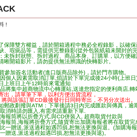
ACK
 !
了保障雙方權益，請於開箱過程中務必全程錄影，以確保
缺、瑕疵品等，需提供完整錄影(從外包裝紙箱未開封的完
：未拆封狀態、拆封過程、商品本身、訂購單，以方便確
清晰開箱影片，請勿提供無法辨識的快轉影片。
貨參加簽名活動者(進口版商品除外)，請於門市購物。
因個人因素需取消訂單,煩請於下單完成後24小時(上班日
日上班日上午12時前來電通知
品將集中超商物流中心轉運站,送達您指定的便利商店,轉站
寄出，請單筆下單，以利方便出貨流程，
將與該張訂單CD最後發行日同時寄出，不另分次送出。
如郵政劃撥與ATM：下單後請3日內完成匯款與傳真，逾
取消時請勿匯入,有需求請重新下單.
海報筒將以折疊方式,與CD併裝入, 超商取貨付款與
購海報筒,海報將折疊方式,隨貨寄出加購海報者將在取貨
一比一贈送,派送過程如遇凹損,恕無法更換與退。(加購海
一贈送,派送過程如遇凹損,恕無法更換與退)。