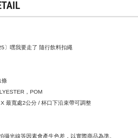
ETAIL
525〕嘿我要走了 隨行飲料扣繩
1條
LYESTER，POM
X 最寬處2公分 / 杯口下沿束帶可調整
拍攝光線等因素會產生色差，以實際商品為準。