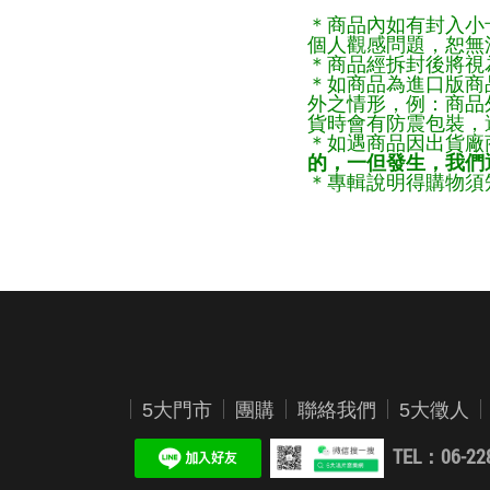
＊商品內如有封入小
個人觀感問題，恕無
＊商品經拆封後將視
＊如商品為進口版商
外之情形，例：商品
貨時會有防震包裝，
＊如遇商品因出貨廠
的，一但發生，我們通
＊專輯說明得購物須知
5大門市
團購
聯絡我們
5大徵人
TEL：06-22