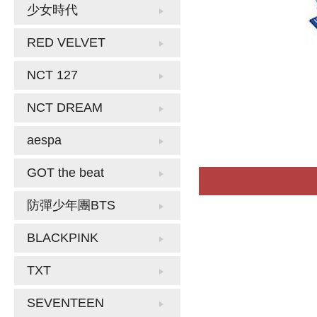
少女時代
RED VELVET
NCT 127
NCT DREAM
aespa
GOT the beat
防彈少年團BTS
BLACKPINK
TXT
SEVENTEEN