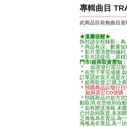
專輯曲目 TR
此商品目前無曲目資料
★溫馨提醒★
拆封請全程錄影：為
＊商品有誤、數量短
＊影片需清楚拍攝到
＊影片請提供：原檔
門市/超商取貨需知：
＊ 如需發行當日取
＊在您下單完成後,如
訂單請於當天或是次
＊超商取貨:訂購之商
＊預購商品以發行日
如與其它CD併購，
＊預購商品付款方式
動取消,在您收到自動
＊如有贈送海報,未購
已付款純取貨,未加
之海報為非賣品,為
海報為非賣品,為一比