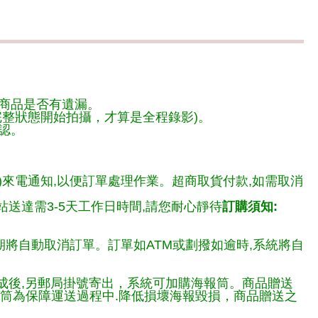
商品是否有遺漏。
整狀態開始拍攝，才算是全程錄影)。
認。
)來電通知,以便訂單處理作業。超商取貨付款,如需取消
送達需3-5天工作日時間,請您耐心靜待
訂購須知:
期將自動取消訂單。訂單如ATM或劃撥如逾時,系統將自
完成後,另郵局掛號寄出，系統可加購海報筒。商品贈送
報筒為保障運送過程中.降低損壞海報毀損，商品贈送之