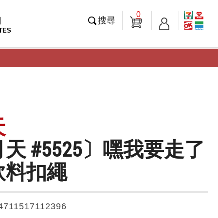
0
知
搜尋
TES
天
天 #5525〕嘿我要走了
飲料扣繩
4711517112396