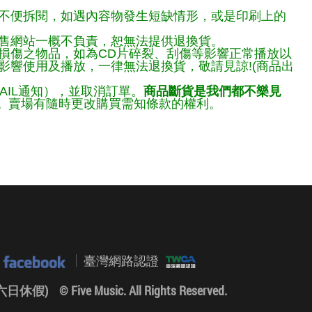
不便拆閱，如遇內容物發生短缺情形，或是印刷上的
售網站一概不負責，恕無法提供退換貨。
損傷之物品，如為CD片碎裂、刮傷等影響正常播放以
響使用及播放，一律無法退換貨，敬請見諒!(商品出
AIL通知），並取消訂單。
商品斷貨是我們都不樂見
。
賣場有隨時更改購買需知條款的權利。
臺灣網路認證
0 (六日休假)
© Five Music. All Rights Reserved.