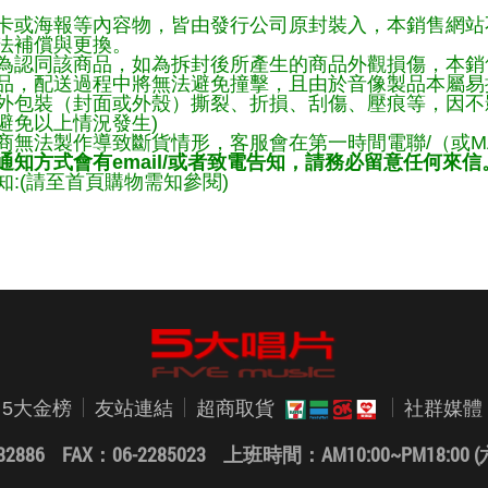
卡或海報等內容物，皆由發行公司原封裝入，本銷售網站
法補償與更換。
為認同該商品，如為拆封後所產生的商品外觀損傷，本銷
品，配送過程中將無法避免撞擊，且由於音像製品本屬易
外包裝（封面或外殼）撕裂、折損、刮傷、壓痕等，因不影
避免以上情況發生)
商無法製作導致斷貨情形，客服會在第一時間電聯/（或M
知方式會有email/或者致電告知，請務必留意任何來信
:(請至首頁購物需知參閱)
5大金榜
友站連結
超商取貨
社群媒體
82886 FAX：06-2285023
上班時間：AM10:00~PM18:0