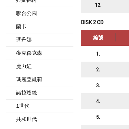
拉娜德芮
12.
聯合公園
DISK 2 CD
蘭卡
編號
瑪丹娜
麥克傑克森
1.
魔力紅
2.
瑪麗亞凱莉
3.
諾拉瓊絲
4.
1世代
5.
共和世代