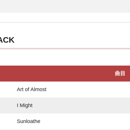
ACK
曲目
Art of Almost
I Might
Sunloathe