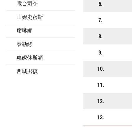
6.
電台司令
山姆史密斯
7.
席琳娜
8.
泰勒絲
9.
惠妮休斯頓
10.
西城男孩
11.
12.
13.