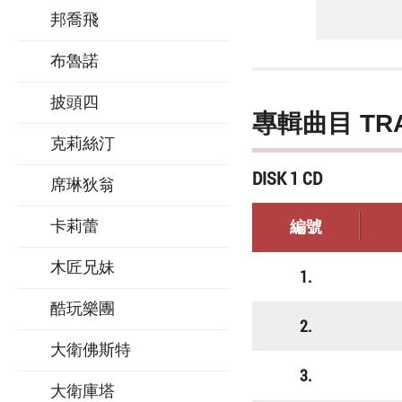
邦喬飛
布魯諾
披頭四
專輯曲目 TR
克莉絲汀
DISK 1 CD
席琳狄翁
卡莉蕾
編號
木匠兄妹
1.
酷玩樂團
2.
大衛佛斯特
3.
大衛庫塔