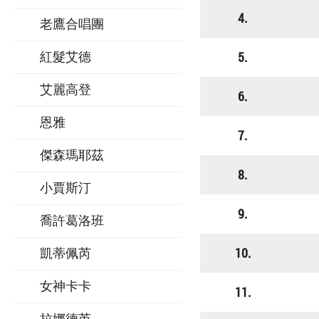
4.
老鷹合唱團
5.
紅髮艾德
艾麗高登
6.
恩雅
7.
傑森瑪耶茲
8.
小賈斯汀
9.
喬許葛洛班
10.
凱蒂佩芮
女神卡卡
11.