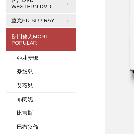
西洋DVD
WESTERN DVD
藍光BD
BLU-RAY
熱門藝人
MOST
POPULAR
亞莉安娜
愛黛兒
艾薇兒
布蘭妮
比吉斯
巴布狄倫