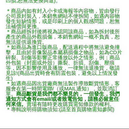
凹損,恕無法更換與退)。
＊商品內如有封入小卡或海報等內容物，皆由發行
公司原封裝入，本銷售網站不便拆閱，如遇內容物
發生短缺情形，或是印刷上的個人觀感問題，恕無
法補償與更換。
＊商品經拆封後將視為認同該商品，如為拆封後所
產生的商品外觀損傷，本銷售網站一概不負責，恕
無法提供退換貨。
＊如商品為進口版商品，配送過程中將無法避免撞
擊，且由於音像製品本屬易損傷之物品，如為CD片
碎裂、刮傷等影響正常播放以外之情形，例：商品
外包裝（封面或外殼）撕裂、折損、刮傷、壓痕
等，因不影響使用及播放，一律無法退換貨，敬請
見諒!(商品出貨時會有防震包裝，避免以上情況發
生)
＊如遇商品因出貨廠商無法製作導致斷貨情形，客
服會在第一時間電聯/（或MAIL通知），並取消訂
單。
商品斷貨是我們都不樂見的，一但發生，我們
通知方式會有email/或者致電告知，請務必留意任
何來信。
賣場有隨時更改購買需知條款的權利。
＊專輯說明得購物須知:(請至首頁購物需知參閱)