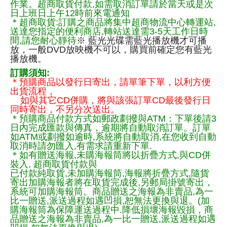
作業。超商取貨付款,如需取消訂單請於當天或是次
日上班日上午12時前來電通知
＊超商取貨:訂購之商品將集中超商物流中心轉運站,
送達您指定的便利商店,轉站送達需3-5天工作日時
間,請您耐心靜待
※ 藍光光碟需藍光播放機才可播
放，一般DVD放映機不可以，購買前確定您有藍光
播放機。
訂購須知:
＊預購商品以發行日寄出，請單筆下單，以利方便
出貨流程，
如與其它CD併購，將與該張訂單CD最後發行日
同時寄出，不另分次送出。
＊預購商品付款方式如郵政劃撥與ATM：下單後請3
日內完成匯款與傳真，逾期將自動取消訂單。訂單
如ATM或劃撥如逾時,系統將自動取消,在您收到自動
取消時請勿匯入,有需求請重新下單.
＊如有贈送海報,未購海報筒將以折疊方式,與CD併
裝入, 超商取貨付款與
已付款純取貨,未加購海報筒,海報將折疊方式,隨貨
寄出加購海報者將在取貨完成後,另郵局掛號寄出，
系統可加購海報筒。商品贈送之海報為非賣品,為一
比一贈送,派送過程如遇凹損,恕無法更換與退。(加
購海報筒為保障運送過程中.降低損壞海報毀損，商
品贈送之海報為非賣品,為一比一贈送,派送過程如遇