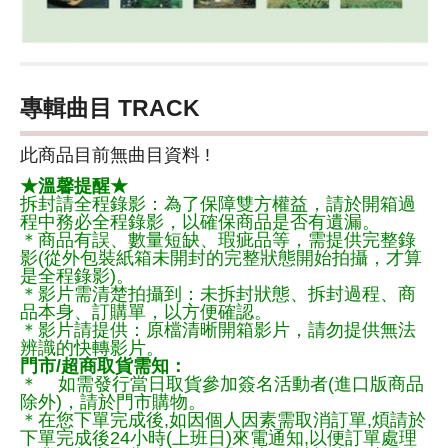
專輯曲目 TRACK
此商品目前無曲目資料 !
★溫馨提醒★
拆封請全程錄影：為了保障雙方權益，請於開箱過
程中務必全程錄影，以確保商品是否有遺漏。
＊商品有誤、數量短缺、瑕疵品等，需提供完整錄
影(從外包裝紙箱未開封的完整狀態開始拍攝，才算
是全程錄影)。
＊影片需清楚拍攝到：未拆封狀態、拆封過程、商
品本身、訂購單，以方便確認。
＊影片請提供：原檔清晰開箱影片，請勿提供無法
辨識的快轉影片。
門市/超商取貨需知：
＊ 如需發行當日取貨參加簽名活動者(進口版商品
除外)，請於門市購物。
＊在您下單完成後,如因個人因素需取消訂單,煩請於
下單完成後24小時(上班日)來電通知,以便訂單處理