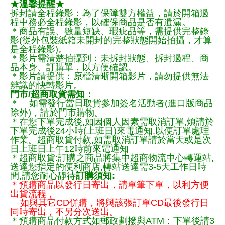
★溫馨提醒★
拆封請全程錄影：為了保障雙方權益，請於開箱過
程中務必全程錄影，以確保商品是否有遺漏。
＊商品有誤、數量短缺、瑕疵品等，需提供完整錄
影(從外包裝紙箱未開封的完整狀態開始拍攝，才算
是全程錄影)。
＊影片需清楚拍攝到：未拆封狀態、拆封過程、商
品本身、訂購單，以方便確認。
＊影片請提供：原檔清晰開箱影片，請勿提供無法
辨識的快轉影片。
門市/超商取貨需知：
＊ 如需發行當日取貨參加簽名活動者(進口版商品
除外)，請於門市購物。
＊在您下單完成後,如因個人因素需取消訂單,煩請於
下單完成後24小時(上班日)來電通知,以便訂單處理
作業。超商取貨付款,如需取消訂單請於當天或是次
日上班日上午12時前來電通知
＊超商取貨:訂購之商品將集中超商物流中心轉運站,
送達您指定的便利商店,轉站送達需3-5天工作日時
間,請您耐心靜待
訂購須知:
＊預購商品以發行日寄出，請單筆下單，以利方便
出貨流程，
如與其它CD併購，將與該張訂單CD最後發行日
同時寄出，不另分次送出。
＊預購商品付款方式如郵政劃撥與ATM：下單後請3