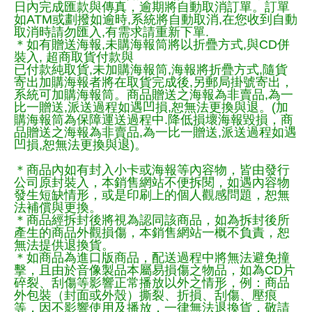
日內完成匯款與傳真，逾期將自動取消訂單。訂單
如ATM或劃撥如逾時,系統將自動取消,在您收到自動
取消時請勿匯入,有需求請重新下單.
＊如有贈送海報,未購海報筒將以折疊方式,與CD併
裝入, 超商取貨付款與
已付款純取貨,未加購海報筒,海報將折疊方式,隨貨
寄出加購海報者將在取貨完成後,另郵局掛號寄出，
系統可加購海報筒。商品贈送之海報為非賣品,為一
比一贈送,派送過程如遇凹損,恕無法更換與退。(加
購海報筒為保障運送過程中.降低損壞海報毀損，商
品贈送之海報為非賣品,為一比一贈送,派送過程如遇
凹損,恕無法更換與退)。
＊商品內如有封入小卡或海報等內容物，皆由發行
公司原封裝入，本銷售網站不便拆閱，如遇內容物
發生短缺情形，或是印刷上的個人觀感問題，恕無
法補償與更換。
＊商品經拆封後將視為認同該商品，如為拆封後所
產生的商品外觀損傷，本銷售網站一概不負責，恕
無法提供退換貨。
＊如商品為進口版商品，配送過程中將無法避免撞
擊，且由於音像製品本屬易損傷之物品，如為CD片
碎裂、刮傷等影響正常播放以外之情形，例：商品
外包裝（封面或外殼）撕裂、折損、刮傷、壓痕
等，因不影響使用及播放，一律無法退換貨，敬請