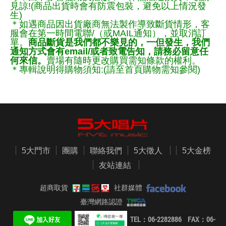
見諒!(商品出貨時會有防震包裝，避免以上情況發
生)
＊如遇商品因出貨廠商無法製作導致斷貨情形，客
服會在第一時間電聯/（或MAIL通知），並取消訂
單。
商品斷貨是我們都不樂見的，一但發生，我們
通知方式會有email/或者致電告知，請務必留意任
何來信。
賣場有隨時更改購買需知條款的權利。
＊專輯說明得購物須知:(請至首頁購物需知參閱)
5大門市
團購
聯絡我們
5大徵人
5大金榜
友站連結
超商取貨
社群媒體
臺灣網路認證
TEL：06-2282886 FAX：06-