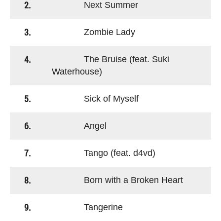
2.
Next Summer
3.
Zombie Lady
4.
The Bruise (feat. Suki
Waterhouse)
5.
Sick of Myself
6.
Angel
7.
Tango (feat. d4vd)
8.
Born with a Broken Heart
9.
Tangerine