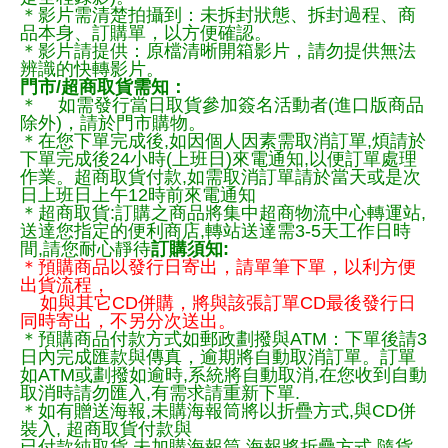
＊影片需清楚拍攝到：未拆封狀態、拆封過程、商
品本身、訂購單，以方便確認。
＊影片請提供：原檔清晰開箱影片，請勿提供無法
辨識的快轉影片。
門市/超商取貨需知：
＊ 如需發行當日取貨參加簽名活動者(進口版商品
除外)，請於門市購物。
＊在您下單完成後,如因個人因素需取消訂單,煩請於
下單完成後24小時(上班日)來電通知,以便訂單處理
作業。超商取貨付款,如需取消訂單請於當天或是次
日上班日上午12時前來電通知
＊超商取貨:訂購之商品將集中超商物流中心轉運站,
送達您指定的便利商店,轉站送達需3-5天工作日時
間,請您耐心靜待
訂購須知:
＊預購商品以發行日寄出，請單筆下單，以利方便
出貨流程，
如與其它CD併購，將與該張訂單CD最後發行日
同時寄出，不另分次送出。
＊預購商品付款方式如郵政劃撥與ATM：下單後請3
日內完成匯款與傳真，逾期將自動取消訂單。訂單
如ATM或劃撥如逾時,系統將自動取消,在您收到自動
取消時請勿匯入,有需求請重新下單.
＊如有贈送海報,未購海報筒將以折疊方式,與CD併
裝入, 超商取貨付款與
已付款純取貨,未加購海報筒,海報將折疊方式,隨貨