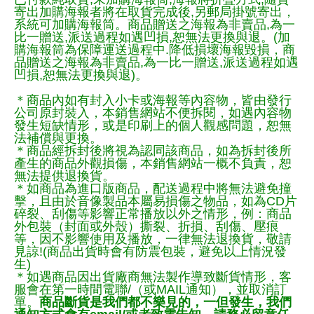
寄出加購海報者將在取貨完成後,另郵局掛號寄出，
系統可加購海報筒。商品贈送之海報為非賣品,為一
比一贈送,派送過程如遇凹損,恕無法更換與退。(加
購海報筒為保障運送過程中.降低損壞海報毀損，商
品贈送之海報為非賣品,為一比一贈送,派送過程如遇
凹損,恕無法更換與退)。
＊商品內如有封入小卡或海報等內容物，皆由發行
公司原封裝入，本銷售網站不便拆閱，如遇內容物
發生短缺情形，或是印刷上的個人觀感問題，恕無
法補償與更換。
＊商品經拆封後將視為認同該商品，如為拆封後所
產生的商品外觀損傷，本銷售網站一概不負責，恕
無法提供退換貨。
＊如商品為進口版商品，配送過程中將無法避免撞
擊，且由於音像製品本屬易損傷之物品，如為CD片
碎裂、刮傷等影響正常播放以外之情形，例：商品
外包裝（封面或外殼）撕裂、折損、刮傷、壓痕
等，因不影響使用及播放，一律無法退換貨，敬請
見諒!(商品出貨時會有防震包裝，避免以上情況發
生)
＊如遇商品因出貨廠商無法製作導致斷貨情形，客
服會在第一時間電聯/（或MAIL通知），並取消訂
單。
商品斷貨是我們都不樂見的，一但發生，我們