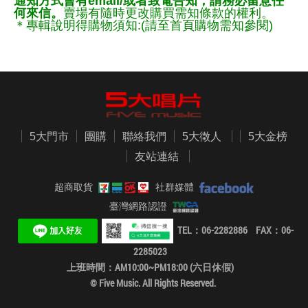
通知方式會有email/或者致電告知，請務必留意任
何來信。
賣場有隨時更改購買需知條款的權利。
＊專輯說明得購物須知:(請至首頁購物需知參閱)
5大門市
團購
聯絡我們
5大徵人
5大金榜
友站連結
超商取貨
社群媒體
臺灣網路認證
TEL：06-2282886 FAX：06-
2285023
上班時間：AM10:00~PM18:00 (六日休假)
© Five Music. All Rights Reserved.