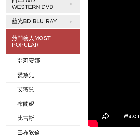
西洋DVD
WESTERN DVD
藍光BD
BLU-RAY
熱門藝人
MOST
POPULAR
亞莉安娜
愛黛兒
艾薇兒
布蘭妮
比吉斯
巴布狄倫