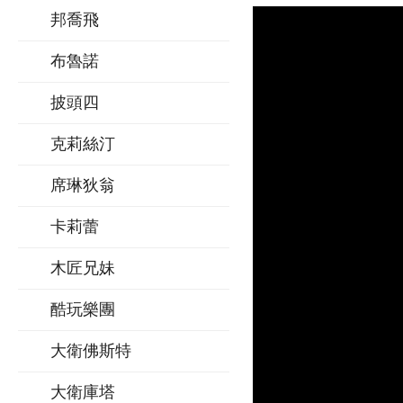
邦喬飛
布魯諾
披頭四
克莉絲汀
席琳狄翁
卡莉蕾
木匠兄妹
酷玩樂團
大衛佛斯特
大衛庫塔