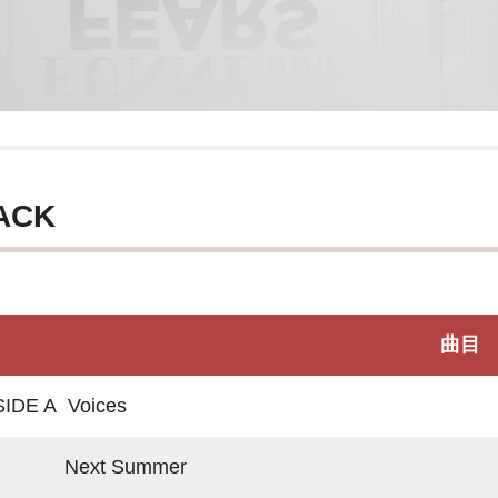
ACK
曲目
SIDE A Voices
Next Summer