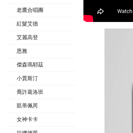
老鷹合唱團
紅髮艾德
艾麗高登
恩雅
傑森瑪耶茲
小賈斯汀
喬許葛洛班
凱蒂佩芮
女神卡卡