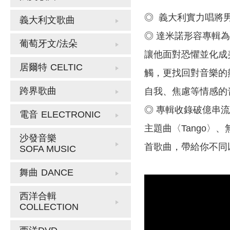
◎ 義大利實力唱將
義大利文歌曲
◎ 達米諾形容專輯
葡萄牙文/法朵
讓他面對恐懼並化成
居爾特
CELTIC
觸，更找回對音樂的
跨界歌曲
自我、焦慮等情感的
◎ 專輯收錄破億串流的心
電音
ELECTRONIC
主題曲〈Tango〉、無可
沙發音樂
首歌曲，帶給你不同
SOFA MUSIC
舞曲
DANCE
西洋合輯
COLLECTION