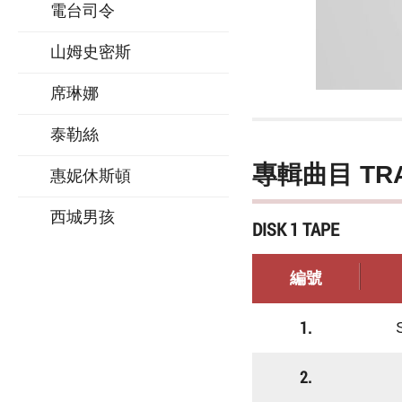
電台司令
山姆史密斯
席琳娜
泰勒絲
專輯曲目 TR
惠妮休斯頓
西城男孩
DISK 1 TAPE
編號
1.
2.