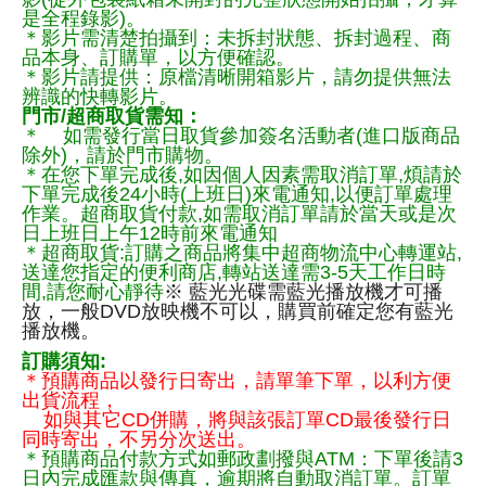
是全程錄影)。
＊影片需清楚拍攝到：未拆封狀態、拆封過程、商
品本身、訂購單，以方便確認。
＊影片請提供：原檔清晰開箱影片，請勿提供無法
辨識的快轉影片。
門市/超商取貨需知：
＊ 如需發行當日取貨參加簽名活動者(進口版商品
除外)，請於門市購物。
＊在您下單完成後,如因個人因素需取消訂單,煩請於
下單完成後24小時(上班日)來電通知,以便訂單處理
作業。超商取貨付款,如需取消訂單請於當天或是次
日上班日上午12時前來電通知
＊超商取貨:訂購之商品將集中超商物流中心轉運站,
送達您指定的便利商店,轉站送達需3-5天工作日時
間,請您耐心靜待
※ 藍光光碟需藍光播放機才可播
放，一般DVD放映機不可以，購買前確定您有藍光
播放機。
訂購須知:
＊預購商品以發行日寄出，請單筆下單，以利方便
出貨流程，
如與其它CD併購，將與該張訂單CD最後發行日
同時寄出，不另分次送出。
＊預購商品付款方式如郵政劃撥與ATM：下單後請3
日內完成匯款與傳真，逾期將自動取消訂單。訂單