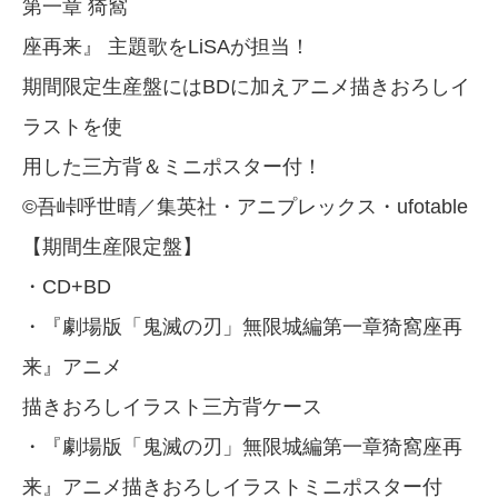
第一章 猗窩
座再来』 主題歌をLiSAが担当！
期間限定生産盤にはBDに加えアニメ描きおろしイ
ラストを使
用した三方背＆ミニポスター付！
©吾峠呼世晴／集英社・アニプレックス・ufotable
【期間生産限定盤】
・CD+BD
・『劇場版「鬼滅の刃」無限城編第一章猗窩座再
来』アニメ
描きおろしイラスト三方背ケース
・『劇場版「鬼滅の刃」無限城編第一章猗窩座再
来』アニメ描きおろしイラストミニポスター付