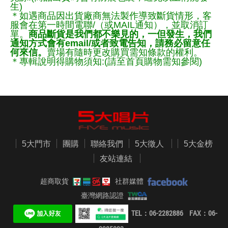
生)
＊如遇商品因出貨廠商無法製作導致斷貨情形，客
服會在第一時間電聯/（或MAIL通知），並取消訂
單。
商品斷貨是我們都不樂見的，一但發生，我們
通知方式會有email/或者致電告知，請務必留意任
何來信。
賣場有隨時更改購買需知條款的權利。
＊專輯說明得購物須知:(請至首頁購物需知參閱)
5大門市
團購
聯絡我們
5大徵人
5大金榜
友站連結
超商取貨
社群媒體
臺灣網路認證
TEL：06-2282886 FAX：06-