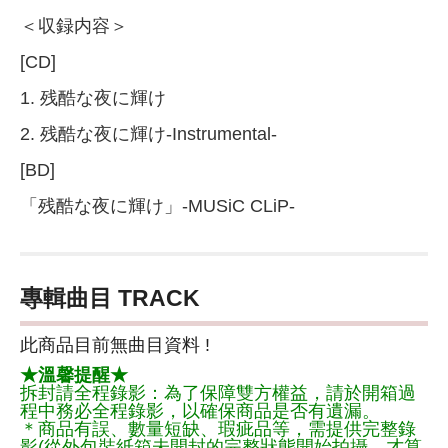
＜収録内容＞
[CD]
1. 残酷な夜に輝け
2. 残酷な夜に輝け-Instrumental-
[BD]
「残酷な夜に輝け」-MUSiC CLiP-
專輯曲目 TRACK
此商品目前無曲目資料 !
★溫馨提醒★
拆封請全程錄影：為了保障雙方權益，請於開箱過
程中務必全程錄影，以確保商品是否有遺漏。
＊商品有誤、數量短缺、瑕疵品等，需提供完整錄
影(從外包裝紙箱未開封的完整狀態開始拍攝，才算