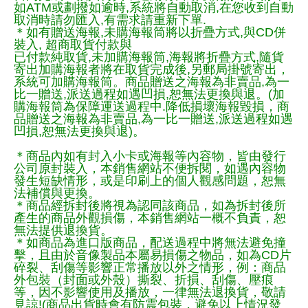
如ATM或劃撥如逾時,系統將自動取消,在您收到自動
取消時請勿匯入,有需求請重新下單.
＊如有贈送海報,未購海報筒將以折疊方式,與CD併
裝入, 超商取貨付款與
已付款純取貨,未加購海報筒,海報將折疊方式,隨貨
寄出加購海報者將在取貨完成後,另郵局掛號寄出，
系統可加購海報筒。商品贈送之海報為非賣品,為一
比一贈送,派送過程如遇凹損,恕無法更換與退。(加
購海報筒為保障運送過程中.降低損壞海報毀損，商
品贈送之海報為非賣品,為一比一贈送,派送過程如遇
凹損,恕無法更換與退)。
＊商品內如有封入小卡或海報等內容物，皆由發行
公司原封裝入，本銷售網站不便拆閱，如遇內容物
發生短缺情形，或是印刷上的個人觀感問題，恕無
法補償與更換。
＊商品經拆封後將視為認同該商品，如為拆封後所
產生的商品外觀損傷，本銷售網站一概不負責，恕
無法提供退換貨。
＊如商品為進口版商品，配送過程中將無法避免撞
擊，且由於音像製品本屬易損傷之物品，如為CD片
碎裂、刮傷等影響正常播放以外之情形，例：商品
外包裝（封面或外殼）撕裂、折損、刮傷、壓痕
等，因不影響使用及播放，一律無法退換貨，敬請
見諒!(商品出貨時會有防震包裝，避免以上情況發